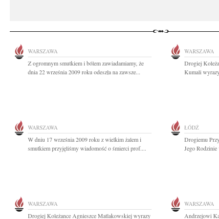
WARSZAWA
WARSZAWA
Z ogromnym smutkiem i bólem zawiadamiamy, że
Drogiej Koleża
dnia 22 września 2009 roku odeszła na zawsze...
Kumali wyrazy 
WARSZAWA
ŁÓDŹ
W dniu 17 września 2009 roku z wielkim żalem i
Drogiemu Przy
smutkiem przyjęliśmy wiadomość o śmierci prof....
Jego Rodzinie
WARSZAWA
WARSZAWA
Drogiej Koleżance Agnieszce Matlakowskiej wyrazy
Andrzejowi Ka