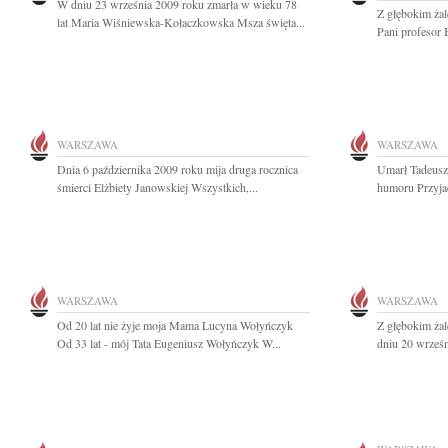
W dniu 23 września 2009 roku zmarła w wieku 78
Z głębokim ża
lat Maria Wiśniewska-Kołaczkowska Msza święta...
Pani profesor 
WARSZAWA
WARSZAWA
Dnia 6 października 2009 roku mija druga rocznica
Umarł Tadeusz
śmierci Elżbiety Janowskiej Wszystkich,...
humoru Przyjac
WARSZAWA
WARSZAWA
Od 20 lat nie żyje moja Mama Lucyna Wołyńczyk
Z głębokim ża
Od 33 lat - mój Tata Eugeniusz Wołyńczyk W...
dniu 20 wrześn