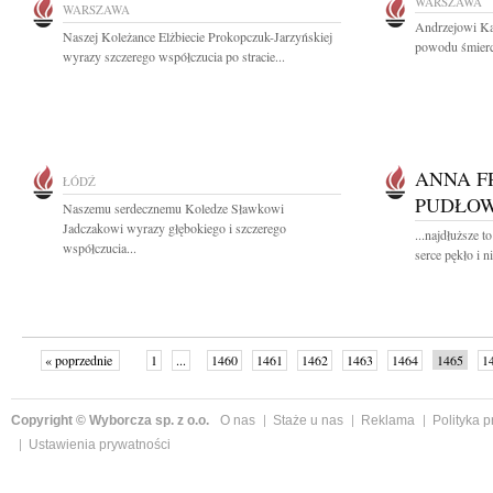
WARSZAWA
WARSZAWA
Andrzejowi Kal
Naszej Koleżance Elżbiecie Prokopczuk-Jarzyńskiej
powodu śmierc
wyrazy szczerego współczucia po stracie...
ANNA F
ŁÓDŹ
PUDŁO
Naszemu serdecznemu Koledze Sławkowi
Jadczakowi wyrazy głębokiego i szczerego
...najdłuższe t
współczucia...
serce pękło i nic
« poprzednie
1
...
1460
1461
1462
1463
1464
1465
1
...
1526
następne »
Copyright © Wyborcza sp. z o.o.
O nas
Staże u nas
Reklama
Polityka 
Ustawienia prywatności