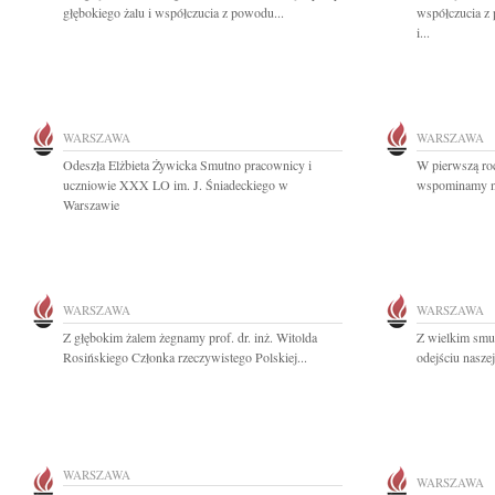
głębokiego żalu i współczucia z powodu...
współczucia z
i...
WARSZAWA
WARSZAWA
Odeszła Elżbieta Żywicka Smutno pracownicy i
W pierwszą roc
uczniowie XXX LO im. J. Śniadeckiego w
wspominamy na
Warszawie
WARSZAWA
WARSZAWA
Z głębokim żalem żegnamy prof. dr. inż. Witolda
Z wielkim smu
Rosińskiego Członka rzeczywistego Polskiej...
odejściu nasze
WARSZAWA
WARSZAWA