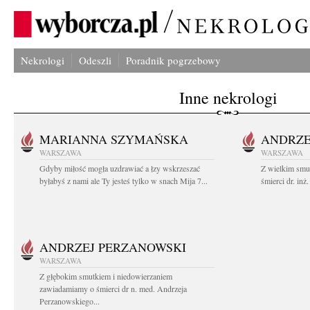
Nekrologi
Odeszli
Poradnik pogrzebowy
Inne nekrologi
MARIANNA SZYMAŃSKA
ANDRZE
WARSZAWA
WARSZAWA
Gdyby miłość mogła uzdrawiać a łzy wskrzeszać
Z wielkim smu
byłabyś z nami ale Ty jesteś tylko w snach Mija 7...
śmierci dr. in
ANDRZEJ PERZANOWSKI
WARSZAWA
Z głębokim smutkiem i niedowierzaniem
zawiadamiamy o śmierci dr n. med. Andrzeja
Perzanowskiego...