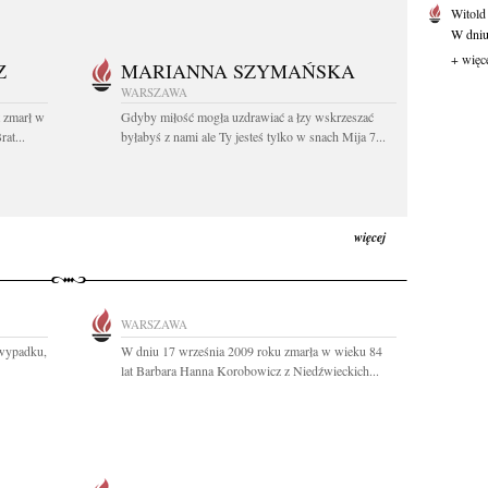
Witold
W dniu 
+ więc
Z
MARIANNA SZYMAŃSKA
WARSZAWA
t zmarł w
Gdyby miłość mogła uzdrawiać a łzy wskrzeszać
at...
byłabyś z nami ale Ty jesteś tylko w snach Mija 7...
więcej
WARSZAWA
 wypadku,
W dniu 17 września 2009 roku zmarła w wieku 84
lat Barbara Hanna Korobowicz z Niedźwieckich...