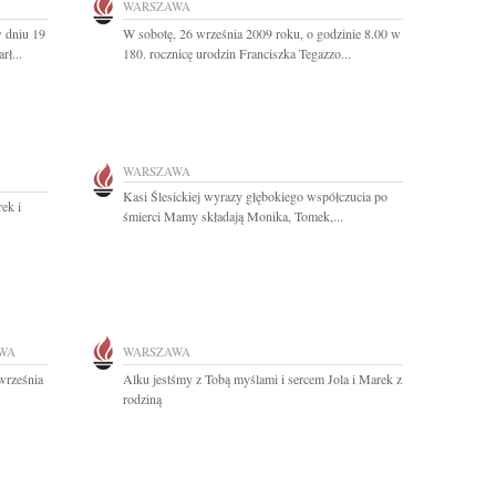
WARSZAWA
 dniu 19
W sobotę, 26 września 2009 roku, o godzinie 8.00 w
rł...
180. rocznicę urodzin Franciszka Tegazzo...
WARSZAWA
Kasi Ślesickiej wyrazy głębokiego współczucia po
ek i
śmierci Mamy składają Monika, Tomek,...
WA
WARSZAWA
września
Alku jestśmy z Tobą myślami i sercem Jola i Marek z
rodziną