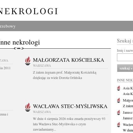
grzebowy
Inne nekrologi
Szukaj
Imię i naz
MAŁGORZATA KOŚCIELSKA
ZAWA
WARSZAWA
nia 2011
Z żalem żegnam prof. Małgorzatę Kościelską
dziękując za wiele Dorota Orlińska
INNE NE
Asia K
Asia K
Małgor
WACŁAWA STEC-MYŚLIWSKA
Z żale
WARSZAWA
Janusz
enna i
Janusz
W dniu 4 sierpnia 2026 roku zmarła przeżywszy 93
lata Wacława Stec-Myśliwska o czym
Wacław
zawiadamiamy...
W dniu