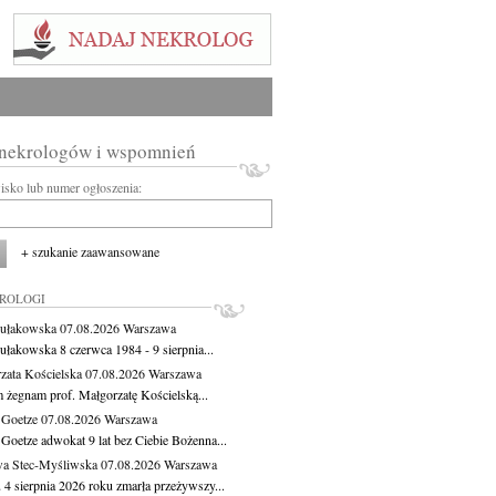
 nekrologów i wspomnień
wisko lub numer ogłoszenia:
+ szukanie zaawansowane
KROLOGI
ułakowska
07.08.2026
Warszawa
ułakowska 8 czerwca 1984 - 9 sierpnia...
zata Kościelska
07.08.2026
Warszawa
m żegnam prof. Małgorzatę Kościelską...
 Goetze
07.08.2026
Warszawa
 Goetze adwokat 9 lat bez Ciebie Bożenna...
a Stec-Myśliwska
07.08.2026
Warszawa
 4 sierpnia 2026 roku zmarła przeżywszy...