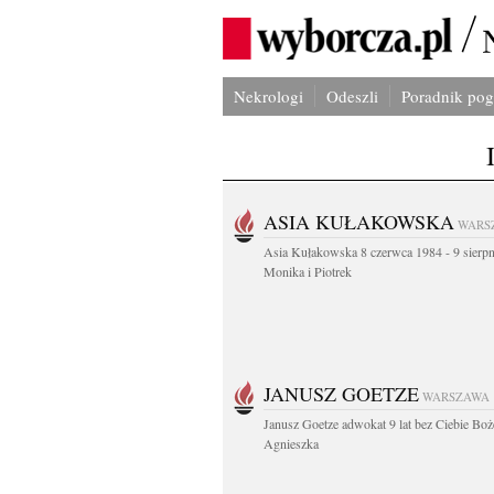
Nekrologi
Odeszli
Poradnik po
ASIA KUŁAKOWSKA
WARS
Asia Kułakowska 8 czerwca 1984 - 9 sierp
Monika i Piotrek
JANUSZ GOETZE
WARSZAWA
Janusz Goetze adwokat 9 lat bez Ciebie Boż
Agnieszka