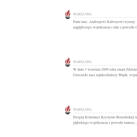
WARSZAWA
Panu mec. Andrzejowi Kalwasowi wyrazy
najgłębszego współczucia i żalu z powodu śm
WARSZAWA
W dniu 3 września 2009 roku zmarł Zdzisł
Gruszecki nasz najukochańszy Wujek, wspan
WARSZAWA
Drogiej Koleżance Krystynie Brzezińskiej 
głębokiego współczucia z powodu śmierci...