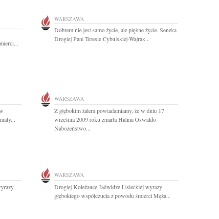
WARSZAWA
Dobrem nie jest samo życie, ale piękne życie. Seneka
Drogiej Pani Teresie Cybulskiej-Wajrak...
ierci...
WARSZAWA
aw
Z głębokim żalem powiadamiamy, że w dniu 17
iały...
września 2009 roku zmarła Halina Oswaldo
Nabożeństwo...
WARSZAWA
wyrazy
Drogiej Koleżance Jadwidze Lisieckiej wyrazy
głębokiego współczucia z powodu śmierci Męża...