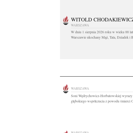
WITOLD CHODAKIEWIC
WARSZAWA
W dniu 1 sierpnia 2026 roku w wieku 88 la
Warszawie ukochany Mąż, Tata, Dziadek i Br
WARSZAWA
Soni Wędrychowicz-Horbatowskiej wyrazy
głębokiego współczucia z powodu śmierci O
WARSZAWA