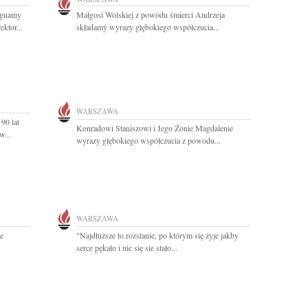
egnamy
Małgosi Wolskiej z powodu śmierci Andrzeja
ektor...
składamy wyrazy głębokiego współczucia...
WARSZAWA
90 lat
Konradowi Staniszowi i Jego Żonie Magdalenie
w...
wyrazy głębokiego współczucia z powodu...
WARSZAWA
ie
"Najdłuższe to rozstanie, po którym się żyje jakby
serce pękało i nic się sie stało...