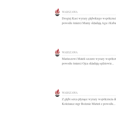
WARSZAWA
Drogiej Kasi wyrazy głębokiego współczuci
powodu śmierci Mamy składają Aga i Kuba
WARSZAWA
Mariuszowi Mateli szczere wyrazy współczu
powodu śmierci Ojca składają sędziowie...
WARSZAWA
Z głębi serca płynące wyrazy współczucia d
Koleżance mgr Bożenie Mieteń z powodu...