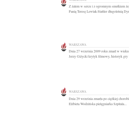
Z żalem w sercu i z ogromnym smutkiem ż
Panią Teresę Lewtak-Stattler długoletnią Dyr
WARSZAWA
Dnia 27 września 2009 roku zmarł w wieku 
Jerzy Giżycki krytyk filmowy, historyk gry 
WARSZAWA
Dnia 29 września zmarła po ciężkiej chorob
Elżbieta Wodzińska pielęgniarka Szpitala...