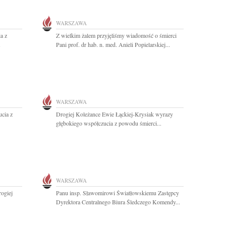
WARSZAWA
a z
Z wielkim żalem przyjęliśmy wiadomość o śmierci
Pani prof. dr hab. n. med. Anieli Popielarskiej...
WARSZAWA
cia z
Drogiej Koleżance Ewie Łąckiej-Krysiak wyrazy
głębokiego współczucia z powodu śmierci...
WARSZAWA
rogiej
Panu insp. Sławomirowi Światłowskiemu Zastępcy
Dyrektora Centralnego Biura Śledczego Komendy...