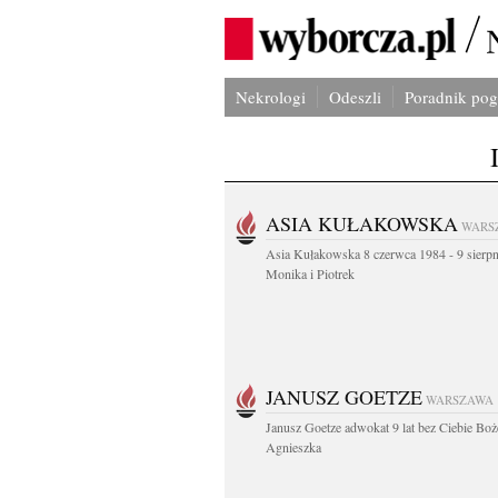
Nekrologi
Odeszli
Poradnik po
ASIA KUŁAKOWSKA
WARS
Asia Kułakowska 8 czerwca 1984 - 9 sierp
Monika i Piotrek
JANUSZ GOETZE
WARSZAWA
Janusz Goetze adwokat 9 lat bez Ciebie Boż
Agnieszka