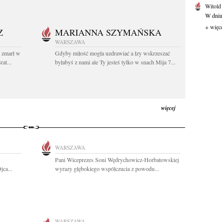
Witold
W dniu 
+ więc
Z
MARIANNA SZYMAŃSKA
WARSZAWA
t zmarł w
Gdyby miłość mogła uzdrawiać a łzy wskrzeszać
at...
byłabyś z nami ale Ty jesteś tylko w snach Mija 7...
więcej
WARSZAWA
Pani Wiceprezes Soni Wędrychowicz-Horbatowskiej
jca...
wyrazy głębokiego współczucia z powodu...
WARSZAWA