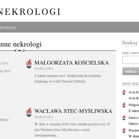
grzebowy
Inne nekrologi
Szukaj
Imię i naz
MAŁGORZATA KOŚCIELSKA
ZAWA
WARSZAWA
nia 2011
Z żalem żegnam prof. Małgorzatę Kościelską
dziękując za wiele Dorota Orlińska
INNE NE
Asia K
Asia K
Małgor
WACŁAWA STEC-MYŚLIWSKA
Z żale
WARSZAWA
Janusz
enna i
Janusz
W dniu 4 sierpnia 2026 roku zmarła przeżywszy 93
lata Wacława Stec-Myśliwska o czym
Wacław
zawiadamiamy...
W dniu