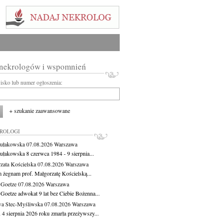
 nekrologów i wspomnień
wisko lub numer ogłoszenia:
+ szukanie zaawansowane
KROLOGI
ułakowska
07.08.2026
Warszawa
ułakowska 8 czerwca 1984 - 9 sierpnia...
zata Kościelska
07.08.2026
Warszawa
m żegnam prof. Małgorzatę Kościelską...
 Goetze
07.08.2026
Warszawa
 Goetze adwokat 9 lat bez Ciebie Bożenna...
a Stec-Myśliwska
07.08.2026
Warszawa
 4 sierpnia 2026 roku zmarła przeżywszy...