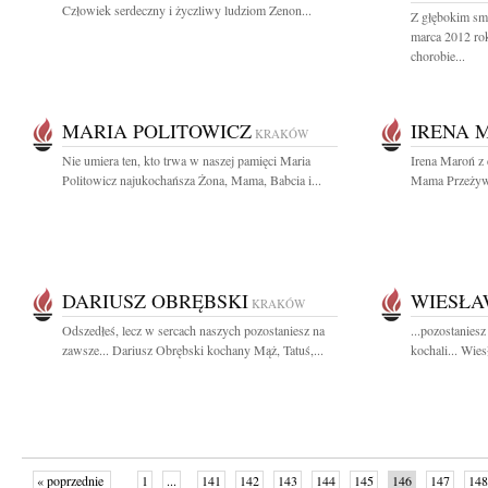
Człowiek serdeczny i życzliwy ludziom Zenon...
Z głębokim sm
marca 2012 ro
chorobie...
MARIA POLITOWICZ
IRENA 
KRAKÓW
Nie umiera ten, kto trwa w naszej pamięci Maria
Irena Maroń z
Politowicz najukochańsza Żona, Mama, Babcia i...
Mama Przeżywsz
DARIUSZ OBRĘBSKI
WIESŁA
KRAKÓW
Odszedłeś, lecz w sercach naszych pozostaniesz na
...pozostanies
zawsze... Dariusz Obrębski kochany Mąż, Tatuś,...
kochali... Wie
« poprzednie
1
...
141
142
143
144
145
146
147
148