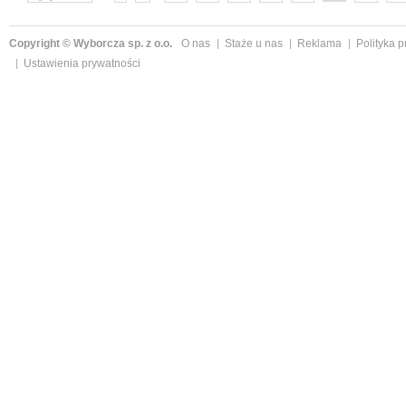
następne »
Copyright © Wyborcza sp. z o.o.
O nas
Staże u nas
Reklama
Polityka 
Ustawienia prywatności