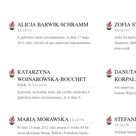
ALICJA BARWIK-SCHRAMM
ZOFIA 
KRAKÓW
KRAKÓW
Z głębokim żalem zawiadamiamy, że dnia 17 maja
Zofia Świtalsk
2012 roku odeszła od nas opatrzona Sakramentami...
Mamusia i Babc
pracownik...
KATARZYNA
DANUTA
WOJNAROWSKA-BOUCHET
KORPAŁ
WIEK: 51
KRAKÓW
Nie umarł ten,
Śpieszmy się kochać ludzi, tak szybko odchodzą Z
Danuta Węgrzy
głębokim żalem zawiadamiamy, że w dniu 9...
MARIA MORAWSKA
STEFAN
KRAKÓW
KRAKÓW
W dniu 15 maja 2012 roku zmarła w wieku 84 lat
Stefania Smol
nasza ukochana Mama, Babcia i Prababcia Maria...