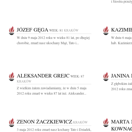
i Siostra przeż
JÓZEF GĘGA
KAZIMI
WIEK: 81
KRAKÓW
W dniu 9 maja 2012 roku w wieku 81 lat, po długiej
W dniu 6 maja 
chorobie, zmarł nasz ukochany Mąż, Tato i...
hab. Kazimierz
ALEKSANDER GREJC
JANINA
WIEK: 87
KRAKÓW
Z głębokim żal
Z wielkim żalem zawiadamiamy, że w dniu 5 maja
2012 roku zmar
2012 roku zmarł w wieku 87 lat inż. Aleksander...
ZENON ŻACZKIEWICZ
MARTA 
KRAKÓW
KOWNA
3 maja 2012 roku zmarł nasz kochany Tato i Dziadek,