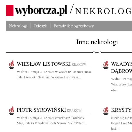
Nekrologi
Odeszli
Poradnik pogrzebowy
Inne nekrologi
WIESŁAW LISTOWSKI
WŁADYS
KRAKÓW
DĄBROW
W dniu 19 maja 2012 roku w wieku 85 lat zmarł nasz
Tata, Dziadek i Teść inż. Wiesław Listowski...
W dniu 19 maj
Władysław Les
za...
PIOTR SYROWIŃSKI
KRYSTY
KRAKÓW
W dniu 16 maja 2012 roku zmarł nasz ukochany
Niech się nie 
Mąż, Tatuś i Dziadziuś Piotr Syrowiński "Peter"...
Boga? I we Mn
jest...