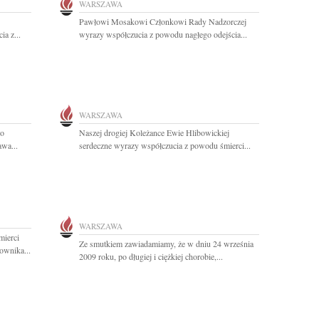
WARSZAWA
Pawłowi Mosakowi Członkowi Rady Nadzorczej
a z...
wyrazy współczucia z powodu nagłego odejścia...
WARSZAWA
go
Naszej drogiej Koleżance Ewie Hlibowickiej
wa...
serdeczne wyrazy współczucia z powodu śmierci...
WARSZAWA
mierci
Ze smutkiem zawiadamiamy, że w dniu 24 września
ownika...
2009 roku, po długiej i ciężkiej chorobie,...