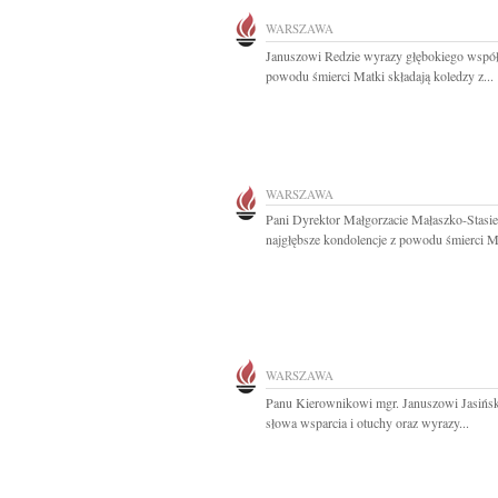
WARSZAWA
Januszowi Redzie wyrazy głębokiego współ
powodu śmierci Matki składają koledzy z...
WARSZAWA
Pani Dyrektor Małgorzacie Małaszko-Stasi
najgłębsze kondolencje z powodu śmierci Ma
WARSZAWA
Panu Kierownikowi mgr. Januszowi Jasińs
słowa wsparcia i otuchy oraz wyrazy...