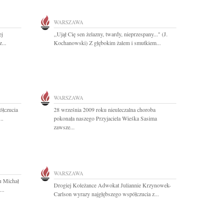
WARSZAWA
ej
,,Ujął Cię sen żelazny, twardy, nieprzespany..." (J.
...
Kochanowski) Z głębokim żalem i smutkiem...
WARSZAWA
łczucia
28 września 2009 roku nieuleczalna choroba
..
pokonała naszego Przyjaciela Wieśka Sasima
zawsze...
WARSZAWA
u Michał
Drogiej Koleżance Adwokat Juliannie Krzynowek-
..
Carlson wyrazy najgłębszego współczucia z...