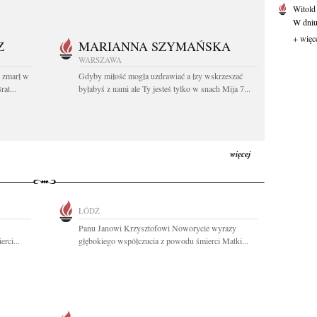
Witold
W dniu 
+ więc
Z
MARIANNA SZYMAŃSKA
WARSZAWA
t zmarł w
Gdyby miłość mogła uzdrawiać a łzy wskrzeszać
at...
byłabyś z nami ale Ty jesteś tylko w snach Mija 7...
więcej
ŁÓDŹ
Panu Janowi Krzysztofowi Noworycie wyrazy
rci...
głębokiego współczucia z powodu śmierci Matki...