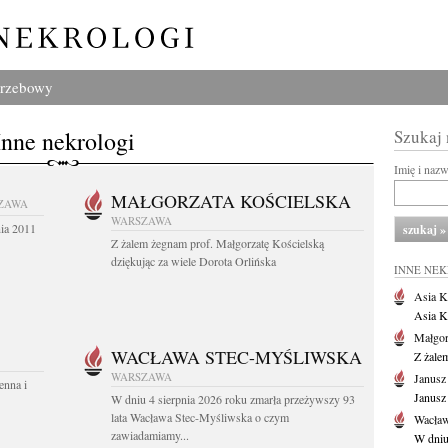
grzebowy
Inne nekrologi
Szukaj
Imię i naz
MAŁGORZATA KOŚCIELSKA
ZAWA
WARSZAWA
nia 2011
Z żalem żegnam prof. Małgorzatę Kościelską
dziękując za wiele Dorota Orlińska
INNE NE
Asia K
Asia K
Małgor
WACŁAWA STEC-MYŚLIWSKA
Z żale
WARSZAWA
Janusz
enna i
Janusz
W dniu 4 sierpnia 2026 roku zmarła przeżywszy 93
lata Wacława Stec-Myśliwska o czym
Wacław
zawiadamiamy...
W dniu