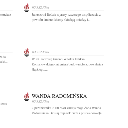
WARSZAWA
czucia z
Januszowi Redzie wyrazy szczerego współczucia z
powodu śmierci Mamy składają koledzy i...
WARSZAWA
ewicz
W 28. rocznicę śmierci Witolda Feliksa
tki...
Romanowskiego inżyniera budownictwa, powstańca
śląskiego,...
WANDA RADOMIŃSKA
WARSZAWA
kiemu
2 października 2008 roku zmarła moja Żona Wanda
Radomińska Dzisiaj mija rok cisza i pustka dookoła