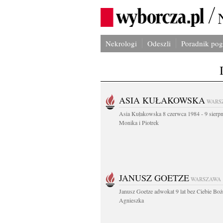
Nekrologi
Odeszli
Poradnik po
ASIA KUŁAKOWSKA
WARS
Asia Kułakowska 8 czerwca 1984 - 9 sierp
Monika i Piotrek
JANUSZ GOETZE
WARSZAWA
Janusz Goetze adwokat 9 lat bez Ciebie Boż
Agnieszka