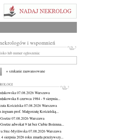
 nekrologów i wspomnień
wisko lub numer ogłoszenia:
+ szukanie zaawansowane
KROLOGI
ułakowska
07.08.2026
Warszawa
ułakowska 8 czerwca 1984 - 9 sierpnia...
zata Kościelska
07.08.2026
Warszawa
m żegnam prof. Małgorzatę Kościelską...
 Goetze
07.08.2026
Warszawa
 Goetze adwokat 9 lat bez Ciebie Bożenna...
a Stec-Myśliwska
07.08.2026
Warszawa
 4 sierpnia 2026 roku zmarła przeżywszy...