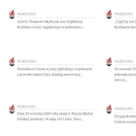
WARSZAWA
WARSZAWA
Sylwii i Tomkowi Jakubczak oraz Najbliższej
,,Ujął Cię sen 
Rodzinie wyrazy najgłębszego współczucia z...
Kochanowski) 
WARSZAWA
WARSZAWA
Dominikowi Sasim wyrazy głębokiego współczucia
28 września 20
z powodu śmierci Ojca składają pracownicy...
pokonała nasze
zawsze...
WARSZAWA
WARSZAWA
Dnia 26 września 2009 roku zmarł w Paryżu Michał
Drogiej Koleż
Frenkiel urodzony 18 maja 1913 roku. Nasz...
Carlson wyrazy