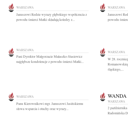
WARSZAWA
WARSZAWA
Januszowi Redzie wyrazy głębokiego współczucia z
Januszowi Red
powodu śmierci Matki składają koledzy z...
powodu śmierci
WARSZAWA
WARSZAWA
Pani Dyrektor Małgorzacie Małaszko-Stasiewicz
W 28. rocznicę
najgłębsze kondolencje z powodu śmierci Matki...
Romanowskiego
śląskiego,...
WANDA
WARSZAWA
WARSZAWA
Panu Kierownikowi mgr. Januszowi Jasińskiemu
2 październik
słowa wsparcia i otuchy oraz wyrazy...
Radomińska Dzi