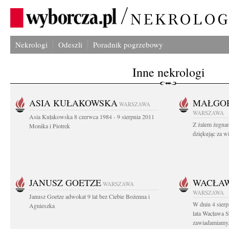
Nekrologi
Odeszli
Poradnik pogrzebowy
Inne nekrologi
ASIA KUŁAKOWSKA
MAŁGOR
WARSZAWA
WARSZAWA
Asia Kułakowska 8 czerwca 1984 - 9 sierpnia 2011
Z żalem żegnam
Monika i Piotrek
dziękując za w
JANUSZ GOETZE
WACŁAW
WARSZAWA
WARSZAWA
Janusz Goetze adwokat 9 lat bez Ciebie Bożenna i
W dniu 4 sier
Agnieszka
lata Wacława 
zawiadamiamy.