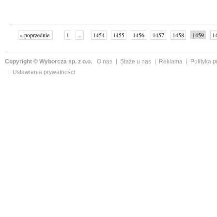
« poprzednie
1
...
1454
1455
1456
1457
1458
1459
1
...
1526
następne »
Copyright © Wyborcza sp. z o.o.
O nas
Staże u nas
Reklama
Polityka 
Ustawienia prywatności