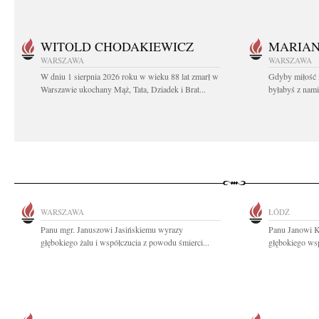
WITOLD CHODAKIEWICZ
MARIA
WARSZAWA
WARSZAWA
W dniu 1 sierpnia 2026 roku w wieku 88 lat zmarł w
Gdyby miłość 
Warszawie ukochany Mąż, Tata, Dziadek i Brat...
byłabyś z nami 
WARSZAWA
ŁÓDŹ
Panu mgr. Januszowi Jasińskiemu wyrazy
Panu Janowi K
głębokiego żalu i współczucia z powodu śmierci...
głębokiego wsp