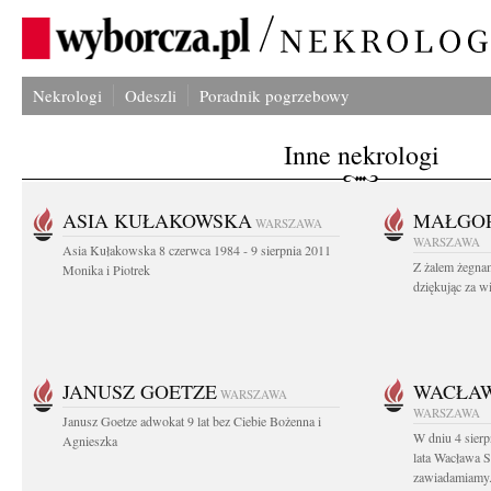
Nekrologi
Odeszli
Poradnik pogrzebowy
Inne nekrologi
ASIA KUŁAKOWSKA
MAŁGOR
WARSZAWA
WARSZAWA
Asia Kułakowska 8 czerwca 1984 - 9 sierpnia 2011
Z żalem żegnam
Monika i Piotrek
dziękując za w
JANUSZ GOETZE
WACŁAW
WARSZAWA
WARSZAWA
Janusz Goetze adwokat 9 lat bez Ciebie Bożenna i
W dniu 4 sier
Agnieszka
lata Wacława 
zawiadamiamy.