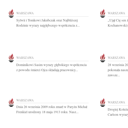
WARSZAWA
WARSZAWA
Sylwii i Tomkowi Jakubczak oraz Najbliższej
,,Ujął Cię sen 
Rodzinie wyrazy najgłębszego współczucia z...
Kochanowski) 
WARSZAWA
WARSZAWA
Dominikowi Sasim wyrazy głębokiego współczucia
28 września 20
z powodu śmierci Ojca składają pracownicy...
pokonała nasze
zawsze...
WARSZAWA
WARSZAWA
Dnia 26 września 2009 roku zmarł w Paryżu Michał
Drogiej Koleż
Frenkiel urodzony 18 maja 1913 roku. Nasz...
Carlson wyrazy