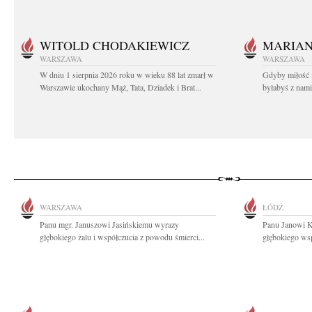
WITOLD CHODAKIEWICZ
MARIA
WARSZAWA
WARSZAWA
W dniu 1 sierpnia 2026 roku w wieku 88 lat zmarł w
Gdyby miłość 
Warszawie ukochany Mąż, Tata, Dziadek i Brat...
byłabyś z nami 
WARSZAWA
ŁÓDŹ
Panu mgr. Januszowi Jasińskiemu wyrazy
Panu Janowi K
głębokiego żalu i współczucia z powodu śmierci...
głębokiego wsp