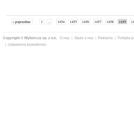
« poprzednie
1
...
1454
1455
1456
1457
1458
1459
1
...
1526
następne »
Copyright © Wyborcza sp. z o.o.
O nas
Staże u nas
Reklama
Polityka 
Ustawienia prywatności