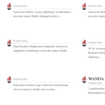
WARSZAWA
WARSZAWA
Januszowi Redzie wyrazy głębokiego współczucia z
Januszowi Red
powodu śmierci Matki składają koledzy z...
powodu śmierci
WARSZAWA
WARSZAWA
Pani Dyrektor Małgorzacie Małaszko-Stasiewicz
W 28. rocznicę
najgłębsze kondolencje z powodu śmierci Matki...
Romanowskiego
śląskiego,...
WANDA
WARSZAWA
WARSZAWA
Panu Kierownikowi mgr. Januszowi Jasińskiemu
2 październik
słowa wsparcia i otuchy oraz wyrazy...
Radomińska Dzi