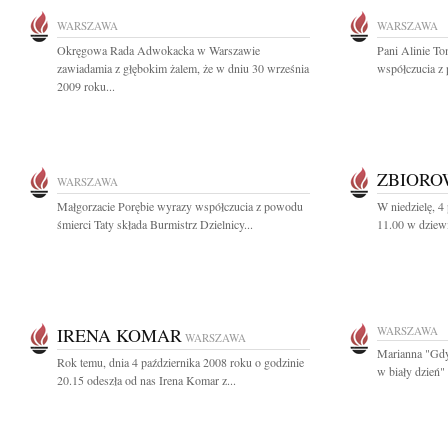
WARSZAWA
WARSZAWA
Okręgowa Rada Adwokacka w Warszawie
Pani Alinie T
zawiadamia z głębokim żalem, że w dniu 30 września
współczucia z 
2009 roku...
ZBIOR
WARSZAWA
Małgorzacie Porębie wyrazy współczucia z powodu
W niedzielę, 4
śmierci Taty składa Burmistrz Dzielnicy...
11.00 w dziewi
IRENA KOMAR
WARSZAWA
WARSZAWA
Marianna "Gdy 
Rok temu, dnia 4 października 2008 roku o godzinie
w biały dzień"
20.15 odeszła od nas Irena Komar z...