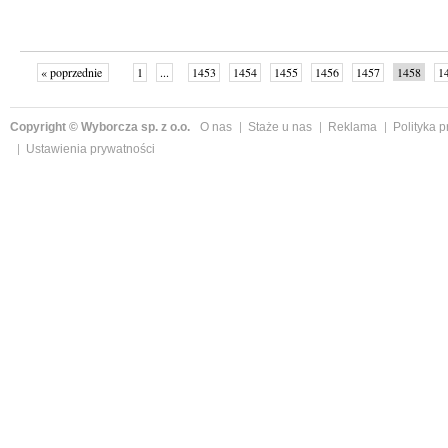
« poprzednie
1
...
1453
1454
1455
1456
1457
1458
1
...
1526
następne »
Copyright © Wyborcza sp. z o.o.
O nas
Staże u nas
Reklama
Polityka 
Ustawienia prywatności