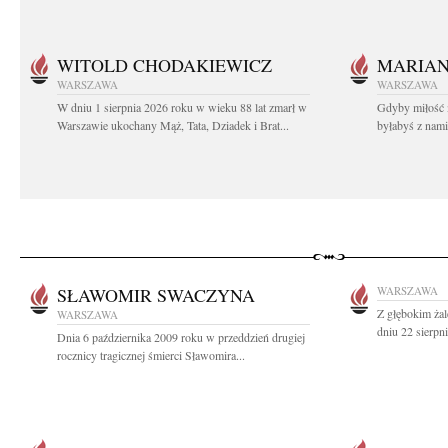
WITOLD CHODAKIEWICZ
MARIA
WARSZAWA
WARSZAWA
W dniu 1 sierpnia 2026 roku w wieku 88 lat zmarł w
Gdyby miłość 
Warszawie ukochany Mąż, Tata, Dziadek i Brat...
byłabyś z nami 
SŁAWOMIR SWACZYNA
WARSZAWA
Z głębokim ża
WARSZAWA
dniu 22 sierpn
Dnia 6 października 2009 roku w przeddzień drugiej
rocznicy tragicznej śmierci Sławomira...