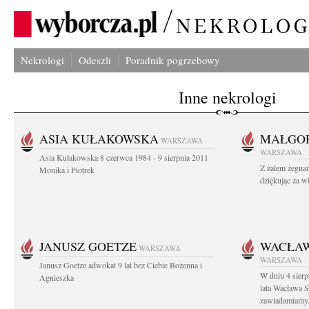
Nekrologi
Odeszli
Poradnik pogrzebowy
Inne nekrologi
ASIA KUŁAKOWSKA
MAŁGOR
WARSZAWA
WARSZAWA
Asia Kułakowska 8 czerwca 1984 - 9 sierpnia 2011
Z żalem żegnam
Monika i Piotrek
dziękując za w
JANUSZ GOETZE
WACŁAW
WARSZAWA
WARSZAWA
Janusz Goetze adwokat 9 lat bez Ciebie Bożenna i
W dniu 4 sier
Agnieszka
lata Wacława 
zawiadamiamy.