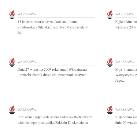
WARSZAWA
WARSZAWA
15 lat temu zmarła nasza ukochana Joanna
Z głębokim sm
Stradomska z Sitarskich architekt Msza święta w
września 2009 
Jej...
WARSZAWA
WARSZAWA
Dnia 27 września 2009 roku zmarł Włodzimierz
Mija 4. smutn
Lipniacki chemik długoletni pracownik Instytutu...
Warzyszyńskie
Jego...
WARSZAWA
WARSZAWA
Poruszeni nagłym odejściem Tadeusza Bartkiewicza
Z głębokim ża
wieloletniego pracownika Zakładu Doskonalenia...
dniu 26 wrześn