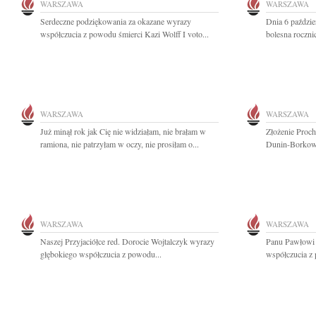
WARSZAWA
WARSZAWA
Serdeczne podziękowania za okazane wyrazy
Dnia 6 paździe
współczucia z powodu śmierci Kazi Wolff I voto...
bolesna roczni
WARSZAWA
WARSZAWA
Już minął rok jak Cię nie widziałam, nie brałam w
Złożenie Proc
ramiona, nie patrzyłam w oczy, nie prosiłam o...
Dunin-Borkows
WARSZAWA
WARSZAWA
Naszej Przyjaciółce red. Dorocie Wojtalczyk wyrazy
Panu Pawłowi
głębokiego współczucia z powodu...
współczucia z 