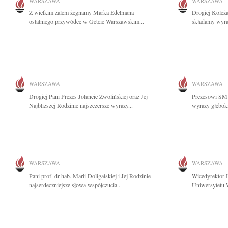
WARSZAWA
WARSZAWA
Z wielkim żalem żegnamy Marka Edelmana
Drogiej Koleż
ostatniego przywódcę w Getcie Warszawskim...
składamy wyraz
WARSZAWA
WARSZAWA
Drogiej Pani Prezes Jolancie Zwolińskiej oraz Jej
Prezesowi SM
Najbliższej Rodzinie najszczersze wyrazy...
wyrazy głęboki
WARSZAWA
WARSZAWA
Pani prof. dr hab. Marii Doligalskiej i Jej Rodzinie
Wicedyrektor I
najserdeczniejsze słowa współczucia...
Uniwersytetu W