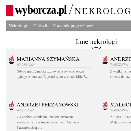
Nekrologi
Odeszli
Poradnik pogrzebowy
Inne nekrologi
MARIANNA SZYMAŃSKA
ANDRZE
WARSZAWA
WARSZAWA
Gdyby miłość mogła uzdrawiać a łzy wskrzeszać
Z wielkim smu
byłabyś z nami ale Ty jesteś tylko w snach Mija 7...
śmierci dr. in
ANDRZEJ PERZANOWSKI
MAŁGOR
WARSZAWA
WARSZAWA
Z głębokim smutkiem i niedowierzaniem
27 lipca 2026 
zawiadamiamy o śmierci dr n. med. Andrzeja
Małgorzata Sz
Perzanowskiego...