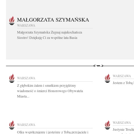
MAŁGORZATA SZYMAŃSKA
WARSZAWA
Małgorzata Szymańska Żegnaj najukochańsza
Siostro! Dziękuję Ci za wspólne lata Basia
WARSZAWA
WARSZAWA
Jestem z Tobą 
Z głębokim żalem i smutkiem przyjęliśmy
wiadomość o śmierci Honorowego Obywatela
Miasta...
WARSZAWA
WARSZAWA
Justynie Troch
Olku współczujemy i jesteśmy z Tobą przyjaciele i