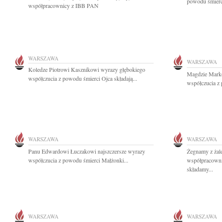
powodu śmierci
współpracownicy z IBB PAN
WARSZAWA
WARSZAWA
Koledze Piotrowi Kasznikowi wyrazy głębokiego
Magdzie Marko
współczucia z powodu śmierci Ojca składają...
współczucia z
WARSZAWA
WARSZAWA
Panu Edwardowi Łuczakowi najszczersze wyrazy
Żegnamy z żale
współczucia z powodu śmierci Małżonki...
współpracown
składamy...
WARSZAWA
WARSZAWA