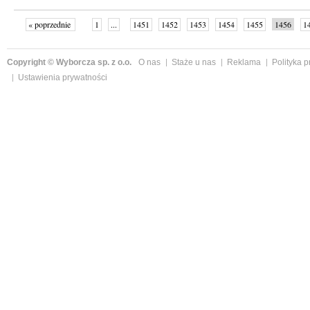
« poprzednie
1
...
1451
1452
1453
1454
1455
1456
1
...
1526
następne »
Copyright © Wyborcza sp. z o.o.
O nas
Staże u nas
Reklama
Polityka 
Ustawienia prywatności