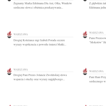
Żegnamy Marka Edelmana Dla Ani, Olka, Wnuków
Z głębokim ża
serdeczne słowa i obietnica przekazywania...
Edelmana jedn
WARSZAWA
WARSZAWA
Panu Prezesow
Drogiej Koleżance mgr Izabeli Porada szczere
"Mokotów" Hen
wyrazy współczucia z powodu śmierci Matki...
WARSZAWA
WARSZAWA
Drogiej Pani Prezes Jolancie Zwolińskiej słowa
Pani Hani Przy
wsparcia i otuchy oraz wyrazy najgłębszego...
serdecznego ws