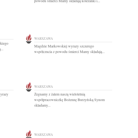
powodu śmierci Mamy składają koleżanki i...
WARSZAWA
okiego
Magdzie Markowskiej wyrazy szczerego
...
współczucia z powodu śmierci Mamy składają...
WARSZAWA
wyrazy
Żegnamy z żalem naszą wieloletnią
współpracowniczkę Bożennę Burzyńską Synom
składamy...
WARSZAWA