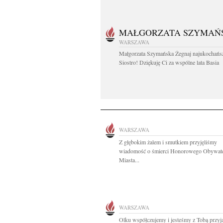
MAŁGORZATA SZYMAŃ
WARSZAWA
Małgorzata Szymańska Żegnaj najukochańs
Siostro! Dziękuję Ci za wspólne lata Basia
WARSZAWA
Z głębokim żalem i smutkiem przyjęliśmy
wiadomość o śmierci Honorowego Obywate
Miasta...
WARSZAWA
Olku współczujemy i jesteśmy z Tobą przyjac