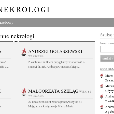
grzebowy
Inne nekrologi
Szukaj
Imię i naz
A
ANDRZEJ GOŁASZEWSKI
WARSZAWA
eszać
Z wielkim smutkiem przyjęliśmy wiadomość o
ija 7...
śmierci dr. inż. Andrzeja Gołaszewskiego...
INNE NE
Marek 
Ze smu
Marian
I
MAŁGORZATA SZELĄG
Gdyby 
WIEK: 61
WARSZAWA
Andrze
Z wiel
27 lipca 2026 roku zmarła przeżywszy lat 61
a
Małgorzata Szeląg moja Mama Marta
Andrze
Z głęb