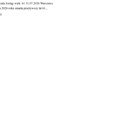
zata Szeląg
wiek: 61
31.07.2026
Warszawa
a 2026 roku zmarła przeżywszy lat 61...
ej