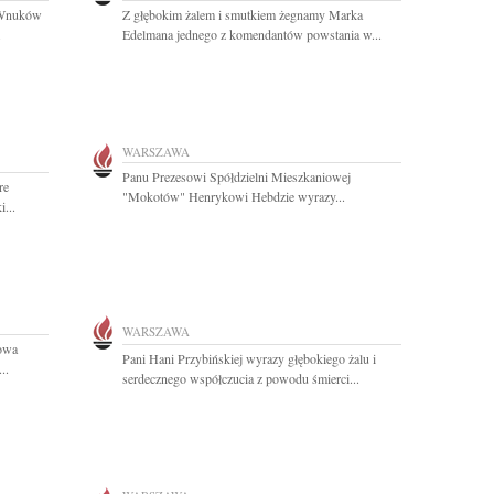
 Wnuków
Z głębokim żalem i smutkiem żegnamy Marka
.
Edelmana jednego z komendantów powstania w...
WARSZAWA
Panu Prezesowi Spółdzielni Mieszkaniowej
re
"Mokotów" Henrykowi Hebdzie wyrazy...
...
WARSZAWA
łowa
Pani Hani Przybińskiej wyrazy głębokiego żalu i
..
serdecznego współczucia z powodu śmierci...