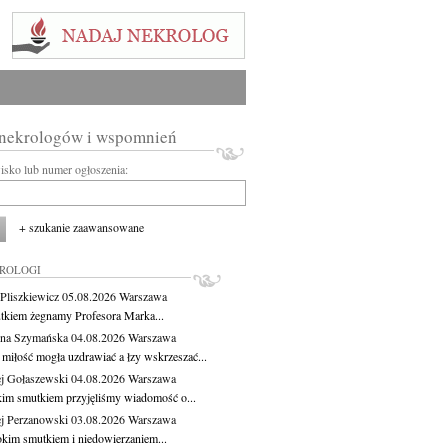
 nekrologów i wspomnień
wisko lub numer ogłoszenia:
+ szukanie zaawansowane
KROLOGI
Pliszkiewicz
05.08.2026
Warszawa
tkiem żegnamy Profesora Marka...
na Szymańska
04.08.2026
Warszawa
miłość mogła uzdrawiać a łzy wskrzeszać...
j Gołaszewski
04.08.2026
Warszawa
kim smutkiem przyjęliśmy wiadomość o...
j Perzanowski
03.08.2026
Warszawa
okim smutkiem i niedowierzaniem...