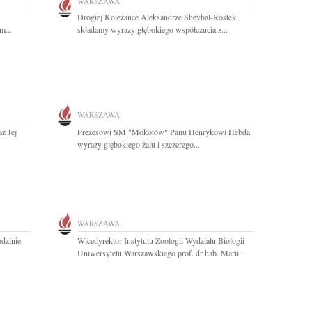
WARSZAWA
Drogiej Koleżance Aleksandrze Sheybal-Rostek
m...
składamy wyrazy głębokiego współczucia z...
WARSZAWA
az Jej
Prezesowi SM "Mokotów" Panu Henrykowi Hebda
wyrazy głębokiego żalu i szczerego...
WARSZAWA
odzinie
Wicedyrektor Instytutu Zoologii Wydziału Biologii
Uniwersytetu Warszawskiego prof. dr hab. Marii...