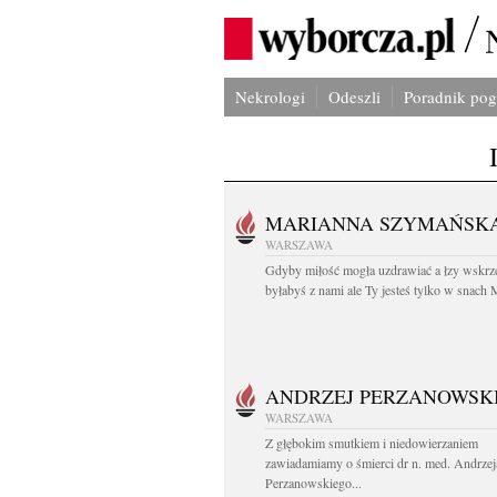
Nekrologi
Odeszli
Poradnik po
MARIANNA SZYMAŃSK
WARSZAWA
Gdyby miłość mogła uzdrawiać a łzy wskrz
byłabyś z nami ale Ty jesteś tylko w snach M
ANDRZEJ PERZANOWSK
WARSZAWA
Z głębokim smutkiem i niedowierzaniem
zawiadamiamy o śmierci dr n. med. Andrzej
Perzanowskiego...