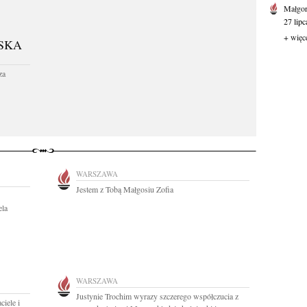
Małgor
27 lipc
+ więc
SKA
za
WARSZAWA
Jestem z Tobą Małgosiu Zofia
la
WARSZAWA
Justynie Trochim wyrazy szczerego współczucia z
iele i