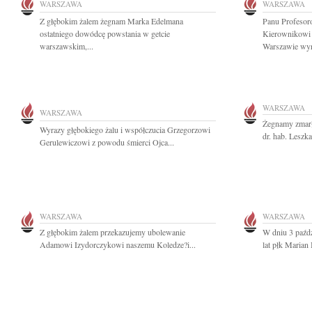
WARSZAWA
WARSZAWA
Z głębokim żalem żegnam Marka Edelmana
Panu Profeso
ostatniego dowódcę powstania w getcie
Kierownikowi 
warszawskim,...
Warszawie wyr
WARSZAWA
WARSZAWA
Żegnamy zmarł
Wyrazy głębokiego żalu i współczucia Grzegorzowi
dr. hab. Leszk
Gerulewiczowi z powodu śmierci Ojca...
WARSZAWA
WARSZAWA
Z głębokim żalem przekazujemy ubolewanie
W dniu 3 paźd
Adamowi Izydorczykowi naszemu Koledze?i...
lat płk Marian