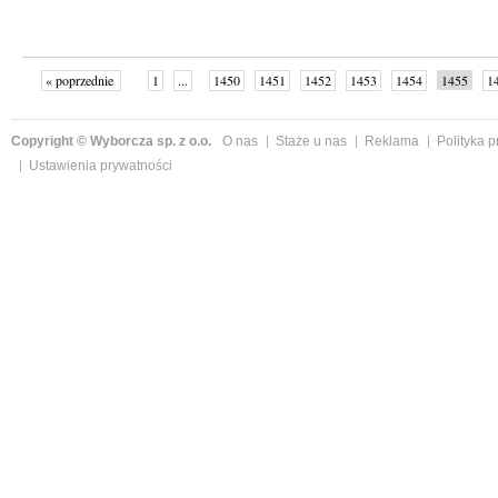
« poprzednie
1
...
1450
1451
1452
1453
1454
1455
1
...
1526
następne »
Copyright © Wyborcza sp. z o.o.
O nas
Staże u nas
Reklama
Polityka 
Ustawienia prywatności