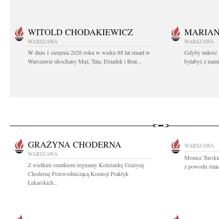
WITOLD CHODAKIEWICZ
MARIA
WARSZAWA
WARSZAWA
W dniu 1 sierpnia 2026 roku w wieku 88 lat zmarł w
Gdyby miłość 
Warszawie ukochany Mąż, Tata, Dziadek i Brat...
byłabyś z nami 
GRAŻYNA CHODERNA
WARSZAWA
WARSZAWA
Monice Turskie
Z wielkim smutkiem żegnamy Koleżankę Grażynę
z powodu śmie
Chodernę Przewodniczącą Komisji Praktyk
Lekarskich...