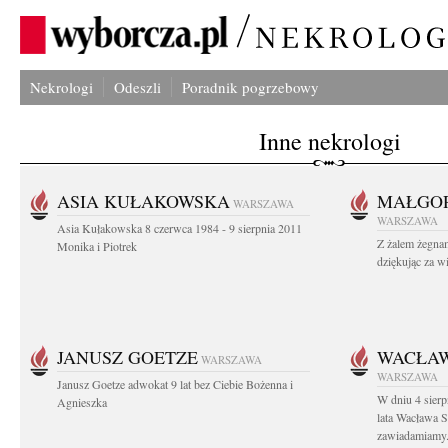
Nekrologi
Odeszli
Poradnik pogrzebowy
Inne nekrologi
ASIA KUŁAKOWSKA
MAŁGOR
WARSZAWA
WARSZAWA
Asia Kułakowska 8 czerwca 1984 - 9 sierpnia 2011
Z żalem żegnam
Monika i Piotrek
dziękując za w
JANUSZ GOETZE
WACŁAW
WARSZAWA
WARSZAWA
Janusz Goetze adwokat 9 lat bez Ciebie Bożenna i
W dniu 4 sier
Agnieszka
lata Wacława 
zawiadamiamy.