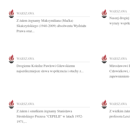
WARSZAWA
WARSZAWA
Naszej drogie
Z żalem żegnamy Maksymiliana (Maćka)
wyrazy współcz
Skalczyńskiego (1940-2009) absolwenta Wydziału
Prawa oraz...
WARSZAWA
WARSZAWA
Drogiemu Koledze Pawłowi Gilewskiemu
Mirosławowi 
najserdeczniejsze słowa współczucia i otuchy z...
Człowiekowi, 
zapewnieniem o
WARSZAWA
WARSZAWA
Z żalem i smutkiem żegnamy Stanisława
Z wielkim żal
Stroińskiego Prezesa "CEPELII" w latach 1952-
profesora Les
1971,...