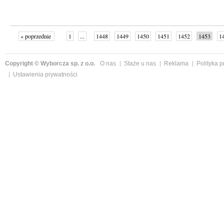
« poprzednie
1
...
1448
1449
1450
1451
1452
1453
1
...
1526
następne »
Copyright © Wyborcza sp. z o.o.
O nas
Staże u nas
Reklama
Polityka 
Ustawienia prywatności