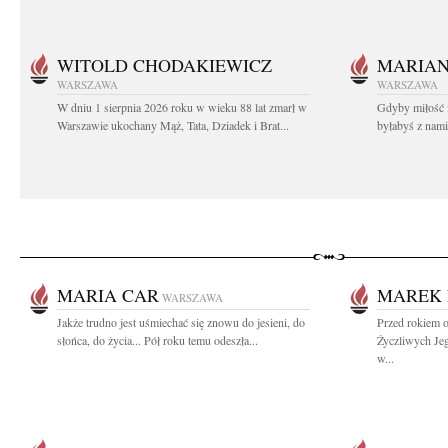
WITOLD CHODAKIEWICZ
MARIA
WARSZAWA
WARSZAWA
W dniu 1 sierpnia 2026 roku w wieku 88 lat zmarł w
Gdyby miłość 
Warszawie ukochany Mąż, Tata, Dziadek i Brat...
byłabyś z nami 
MARIA CAR
MAREK 
WARSZAWA
Jakże trudno jest uśmiechać się znowu do jesieni, do
Przed rokiem 
słońca, do życia... Pół roku temu odeszła...
Życzliwych Je
w...