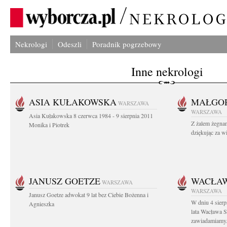
Nekrologi
Odeszli
Poradnik pogrzebowy
Inne nekrologi
ASIA KUŁAKOWSKA
MAŁGOR
WARSZAWA
WARSZAWA
Asia Kułakowska 8 czerwca 1984 - 9 sierpnia 2011
Z żalem żegnam
Monika i Piotrek
dziękując za w
JANUSZ GOETZE
WACŁAW
WARSZAWA
WARSZAWA
Janusz Goetze adwokat 9 lat bez Ciebie Bożenna i
W dniu 4 sier
Agnieszka
lata Wacława 
zawiadamiamy.