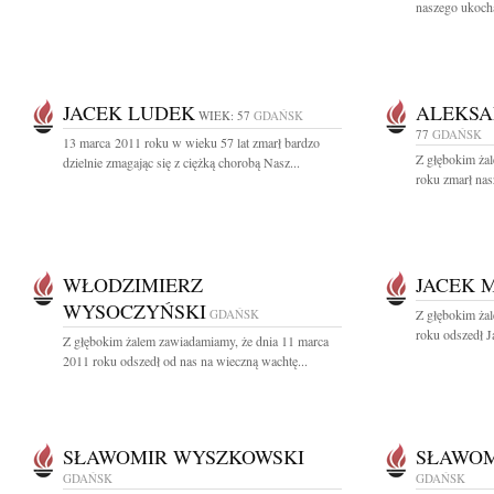
naszego ukocha
JACEK LUDEK
ALEKSA
WIEK: 57
GDAŃSK
77
GDAŃSK
13 marca 2011 roku w wieku 57 lat zmarł bardzo
Z głębokim ża
dzielnie zmagając się z ciężką chorobą Nasz...
roku zmarł nas
WŁODZIMIERZ
JACEK 
WYSOCZYŃSKI
GDAŃSK
Z głębokim ża
roku odszedł 
Z głębokim żalem zawiadamiamy, że dnia 11 marca
2011 roku odszedł od nas na wieczną wachtę...
SŁAWOMIR WYSZKOWSKI
SŁAWOM
GDAŃSK
GDAŃSK