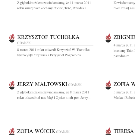
Z głębokim żalem zawiadamiamy, że 11 marca 2011
Zawiadamiamy 
roku zmarł nasz kochany Ojciec, Teść, Dziadek i...
roku zmarł nas
KRZYSZTOF TUCHOŁKA
ZBIGNI
GDAŃSK
4 marca 2011 r
8 marca 2011 roku odszedł Krzysztof W. Tuchołka
kochany Tato,
Niezwykły Człowiek i Przyjaciel Pogrzeb na...
pseudonim...
JERZY MALTOWSKI
ZOFIA 
GDAŃSK
Z głębokim żalem zawiadamiamy, że 8 marca 2011
5 marca 2011 r
roku odszedł od nas Mąż i Ojciec kmdr por. Jerzy...
Matka i Babcia
ZOFIA WÓJCIK
TERESA
GDAŃSK