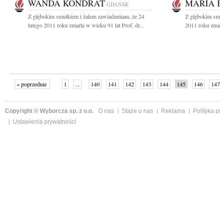
WANDA KONDRAT
MARIA 
GDAŃSK
Z głębokim smutkiem i żalem zawiadamiam, że 24
Z głębokim sm
lutego 2011 roku zmarła w wieku 91 lat Prof. dr...
2011 roku zmarł
« poprzednie
1
...
140
141
142
143
144
145
146
147
następne »
Copyright © Wyborcza sp. z o.o.
O nas
Staże u nas
Reklama
Polityka 
Ustawienia prywatności