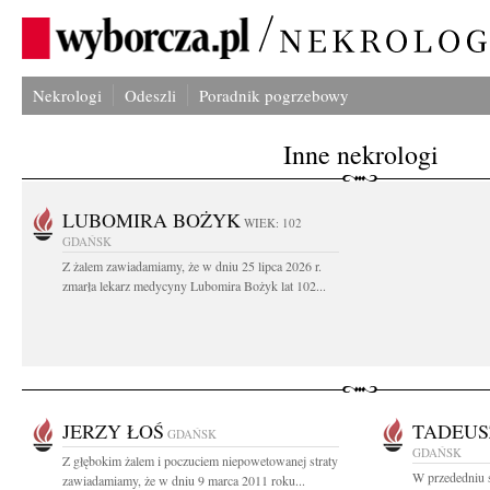
Nekrologi
Odeszli
Poradnik pogrzebowy
Inne nekrologi
LUBOMIRA BOŻYK
WIEK: 102
GDAŃSK
Z żalem zawiadamiamy, że w dniu 25 lipca 2026 r.
zmarła lekarz medycyny Lubomira Bożyk lat 102...
JERZY ŁOŚ
TADEUS
GDAŃSK
GDAŃSK
Z głębokim żalem i poczuciem niepowetowanej straty
W przededniu s
zawiadamiamy, że w dniu 9 marca 2011 roku...