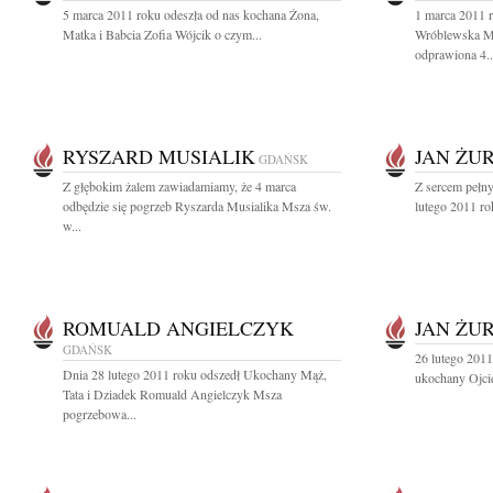
5 marca 2011 roku odeszła od nas kochana Żona,
1 marca 2011 r
Matka i Babcia Zofia Wójcik o czym...
Wróblewska Ms
odprawiona 4..
RYSZARD MUSIALIK
JAN ŻU
GDAŃSK
Z głębokim żalem zawiadamiamy, że 4 marca
Z sercem pełn
odbędzie się pogrzeb Ryszarda Musialika Msza św.
lutego 2011 ro
w...
ROMUALD ANGIELCZYK
JAN ŻU
GDAŃSK
26 lutego 2011
Dnia 28 lutego 2011 roku odszedł Ukochany Mąż,
ukochany Ojcie
Tata i Dziadek Romuald Angielczyk Msza
pogrzebowa...