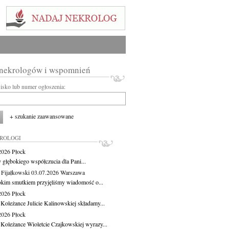
 nekrologów i wspomnień
wisko lub numer ogłoszenia:
+ szukanie zaawansowane
KROLOGI
.2026
Płock
 głębokiego współczucia dla Pani...
 Fijałkowski
03.07.2026
Warszawa
okim smutkiem przyjęliśmy wiadomość o...
.2026
Płock
 Koleżance Julicie Kalinowskiej składamy...
.2026
Płock
 Koleżance Wioletcie Czajkowskiej wyrazy...