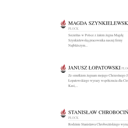
MAGDA SZYNKIELEWS
PŁOCK
Securitas w Polsce z żalem żegna Magdę
Szynkielewską pracownika naszej firmy
Najbliższym...
JANUSZ ŁOPATOWSKI
PŁO
Ze smutkiem żegnam mojego Chrzestnego J
Łopatowskiego wyrazy współczucia dla Cio
Kasi,...
STANISŁAW CHROBOCIŃ
PŁOCK
Rodzinie Stanisława Chrobocińskiego wyra