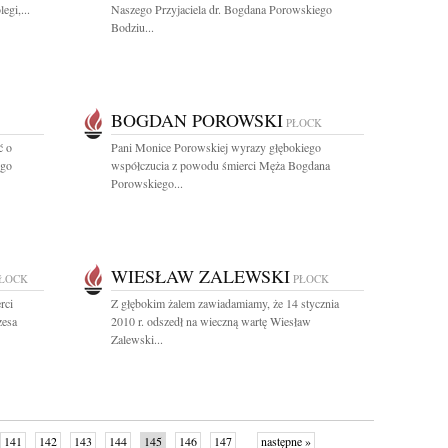
egi,...
Naszego Przyjaciela dr. Bogdana Porowskiego
Bodziu...
BOGDAN POROWSKI
PŁOCK
ć o
Pani Monice Porowskiej wyrazy głębokiego
ego
współczucia z powodu śmierci Męża Bogdana
Porowskiego...
WIESŁAW ZALEWSKI
ŁOCK
PŁOCK
rci
Z głębokim żalem zawiadamiamy, że 14 stycznia
zesa
2010 r. odszedł na wieczną wartę Wiesław
Zalewski...
141
142
143
144
145
146
147
następne »