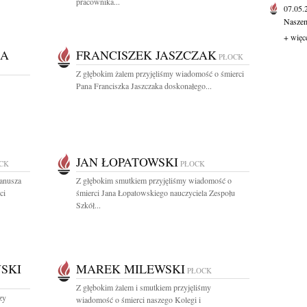
pracownika...
07.05
Naszem
+ więc
KA
FRANCISZEK JASZCZAK
PŁOCK
Z głębokim żalem przyjęliśmy wiadomość o śmierci
Pana Franciszka Jaszczaka doskonałego...
JAN ŁOPATOWSKI
CK
PŁOCK
anusza
Z głębokim smutkiem przyjęliśmy wiadomość o
ci
śmierci Jana Łopatowskiego nauczyciela Zespołu
Szkół...
SKI
MAREK MILEWSKI
PŁOCK
Z głębokim żalem i smutkiem przyjęliśmy
zy
wiadomość o śmierci naszego Kolegi i