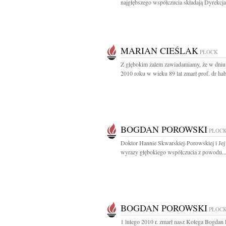
najgłębszego współczucia składają Dyrekcja 
MARIAN CIEŚLAK
PŁOCK
Z głębokim żalem zawiadamiamy, że w dniu 
2010 roku w wieku 89 lat zmarł prof. dr hab.
BOGDAN POROWSKI
PŁOC
Doktor Hannie Skwarskiej-Porowskiej i Jej
wyrazy głębokiego współczucia z powodu..
BOGDAN POROWSKI
PŁOC
1 lutego 2010 r. zmarł nasz Kolega Bogdan