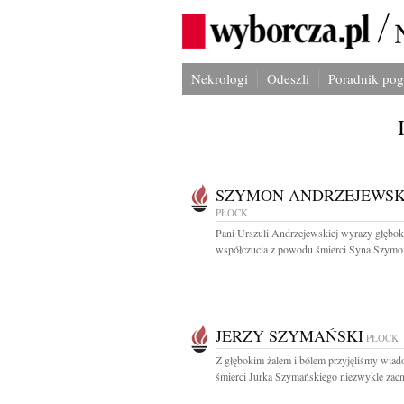
Nekrologi
Odeszli
Poradnik po
SZYMON ANDRZEJEWSK
PŁOCK
Pani Urszuli Andrzejewskiej wyrazy głębok
współczucia z powodu śmierci Syna Szymon
JERZY SZYMAŃSKI
PŁOCK
Z głębokim żalem i bólem przyjęliśmy wia
śmierci Jurka Szymańskiego niezwykle zacn