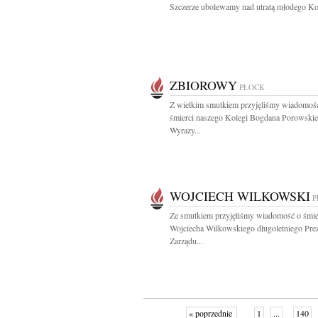
Szczerze ubolewamy nad utratą młodego Kol
ZBIOROWY
PŁOCK
Z wielkim smutkiem przyjęliśmy wiadomoś
śmierci naszego Kolegi Bogdana Porowski
Wyrazy...
WOJCIECH WILKOWSKI
P
Ze smutkiem przyjęliśmy wiadomość o śmie
Wojciecha Wilkowskiego długoletniego Pre
Zarządu...
« poprzednie
1
...
140