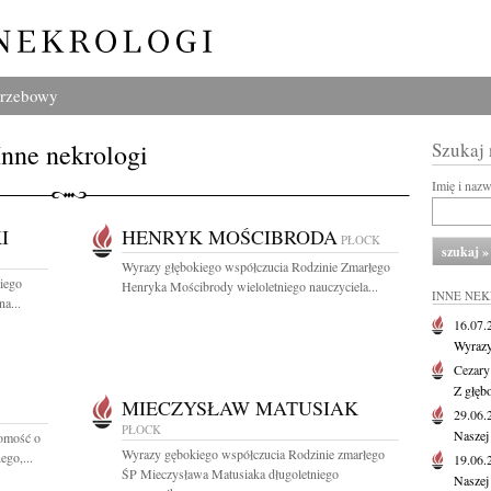
grzebowy
Inne nekrologi
Szukaj
Imię i naz
I
HENRYK MOŚCIBRODA
PŁOCK
Wyrazy głębokiego współczucia Rodzinie Zmarłego
iego
Henryka Mościbrody wieloletniego nauczyciela...
INNE NE
a...
16.07
Wyrazy
Cezary
Z głęb
MIECZYSŁAW MATUSIAK
29.06
PŁOCK
Naszej
domość o
Wyrazy gębokiego współczucia Rodzinie zmarłego
ego,...
19.06
ŚP Mieczysława Matusiaka długoletniego
Naszej