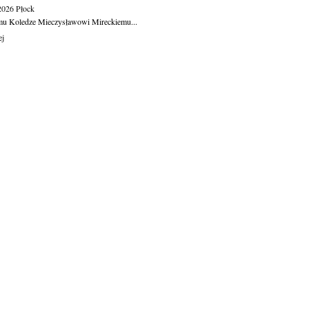
.2026
Płock
u Koledze Mieczysławowi Mireckiemu...
ej