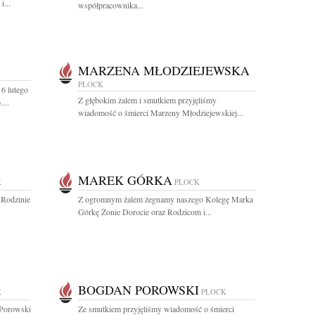
i...
współpracownika...
MARZENA MŁODZIEJEWSKA
PŁOCK
6 lutego
Z głębokim żalem i smutkiem przyjęliśmy
...
wiadomość o śmierci Marzeny Młodziejewskiej...
MAREK GÓRKA
K
PŁOCK
 Rodzinie
Z ogromnym żalem żegnamy naszego Kolegę Marka
.
Górkę Żonie Dorocie oraz Rodzicom i...
BOGDAN POROWSKI
K
PŁOCK
 Porowski
Ze smutkiem przyjęliśmy wiadomość o śmierci