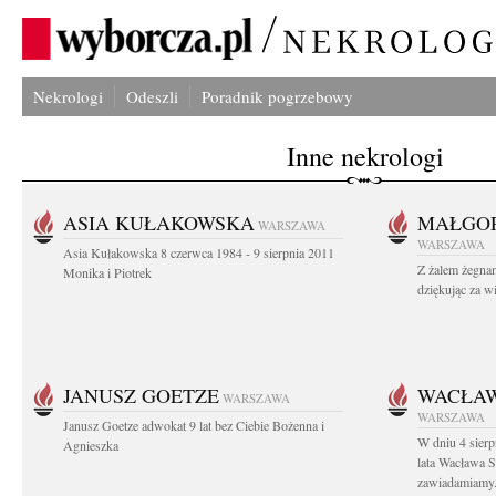
Nekrologi
Odeszli
Poradnik pogrzebowy
Inne nekrologi
ASIA KUŁAKOWSKA
MAŁGOR
WARSZAWA
WARSZAWA
Asia Kułakowska 8 czerwca 1984 - 9 sierpnia 2011
Z żalem żegnam
Monika i Piotrek
dziękując za w
JANUSZ GOETZE
WACŁAW
WARSZAWA
WARSZAWA
Janusz Goetze adwokat 9 lat bez Ciebie Bożenna i
W dniu 4 sier
Agnieszka
lata Wacława 
zawiadamiamy.