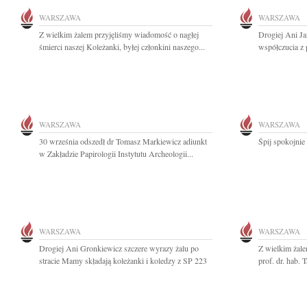
WARSZAWA
WARSZAWA
Z wielkim żalem przyjęliśmy wiadomość o nagłej
Drogiej Ani Ja
śmierci naszej Koleżanki, byłej członkini naszego...
współczucia z 
WARSZAWA
WARSZAWA
30 września odszedł dr Tomasz Markiewicz adiunkt
Śpij spokojni
w Zakładzie Papirologii Instytutu Archeologii...
WARSZAWA
WARSZAWA
Drogiej Ani Gronkiewicz szczere wyrazy żalu po
Z wielkim żal
stracie Mamy składają koleżanki i koledzy z SP 223
prof. dr. hab.