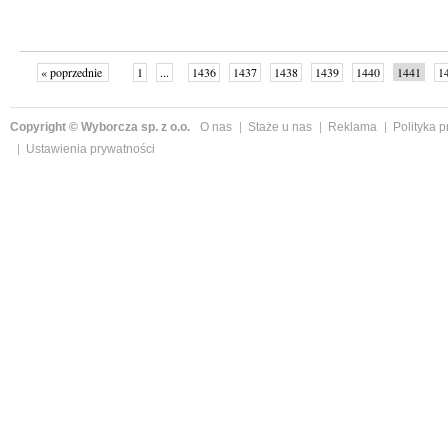
« poprzednie
1
...
1436
1437
1438
1439
1440
1441
1
...
1526
następne »
Copyright © Wyborcza sp. z o.o.
O nas
Staże u nas
Reklama
Polityka 
Ustawienia prywatności