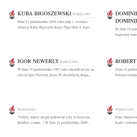
KUBA BIGOSZEWSKI
DOMINI
WARSZAWA
DOMINI
Dnia 21 października 2009 roku mija 1. rocznica
odejścia Kuby Bigoszewskiego Tego dnia w Jego...
W dniu 18 paźd
tragicznej śmi
JGOR NEWERLY
ROBERT
WARSZAWA
W dniu 19 października 1987 roku odszedł od nas na
Dnia 18 paździ
zawsze Igor Newerly pisarz W dwudziestą drugą...
bolesna roczni
WARSZAWA
WARSZAWA
"Gdyby miłość mogła uzdrawiać a łzy wskrzeszać,
Panu Januszow
Byłabyś z nami...? W dniu 21 października 2009...
Kadr i Administ