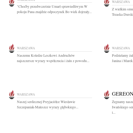
WARSZAWA
"Choćby przedwcześnie Umarł sprawiedliwym W
Z wielkim smu
pokoju Pana znajdzie odpoczynek Bo wiek dojrzały...
Trzaska Durski
WARSZAWA
WARSZAWA
Naszemu Koledze Leszkowi Andruchów
Podzielamy żal
najszczersze wyrazy współczucia i żalu z powodu...
Janina i Mare
GEREON
WARSZAWA
Naszej serdecznej Przyjaciółce Wiesławie
Żegnamy naszeg
Szczepaniak-Maleszce wyrazy głębokiego...
Iwańskiego se
i...