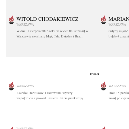
WITOLD CHODAKIEWICZ
MARIA
WARSZAWA
WARSZAWA
W dniu 1 sierpnia 2026 roku w wieku 88 lat zmarł w
Gdyby miłość 
Warszawie ukochany Mąż, Tata, Dziadek i Brat...
byłabyś z nami 
WARSZAWA
WARSZAWA
Koledze Dariuszowi Olszowemu wyrazy
Dnia 15 paździ
współczucia z powodu śmierci Teścia przekazują...
zmarł po ciężki
WARSZAWA