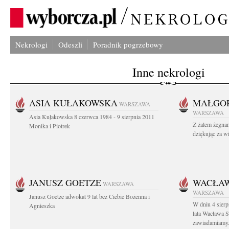
Nekrologi
Odeszli
Poradnik pogrzebowy
Inne nekrologi
ASIA KUŁAKOWSKA
MAŁGOR
WARSZAWA
WARSZAWA
Asia Kułakowska 8 czerwca 1984 - 9 sierpnia 2011
Z żalem żegnam
Monika i Piotrek
dziękując za w
JANUSZ GOETZE
WACŁAW
WARSZAWA
WARSZAWA
Janusz Goetze adwokat 9 lat bez Ciebie Bożenna i
W dniu 4 sier
Agnieszka
lata Wacława 
zawiadamiamy.