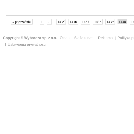
« poprzednie
1
...
1435
1436
1437
1438
1439
1440
1
...
1526
następne »
Copyright © Wyborcza sp. z o.o.
O nas
Staże u nas
Reklama
Polityka 
Ustawienia prywatności