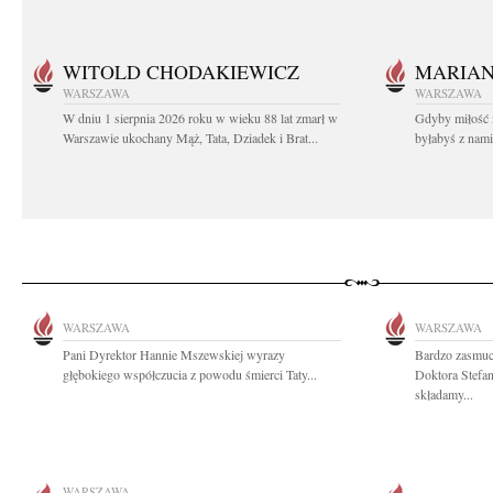
WITOLD CHODAKIEWICZ
MARIA
WARSZAWA
WARSZAWA
W dniu 1 sierpnia 2026 roku w wieku 88 lat zmarł w
Gdyby miłość 
Warszawie ukochany Mąż, Tata, Dziadek i Brat...
byłabyś z nami 
WARSZAWA
WARSZAWA
Pani Dyrektor Hannie Mszewskiej wyrazy
Bardzo zasmuc
głębokiego współczucia z powodu śmierci Taty...
Doktora Stefa
składamy...
WARSZAWA