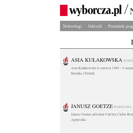
Nekrologi
Odeszli
Poradnik po
ASIA KUŁAKOWSKA
WARS
Asia Kułakowska 8 czerwca 1984 - 9 sierp
Monika i Piotrek
JANUSZ GOETZE
WARSZAWA
Janusz Goetze adwokat 9 lat bez Ciebie Boż
Agnieszka