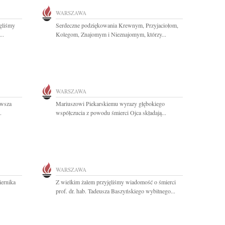
WARSZAWA
ęliśmy
Serdeczne podziękowania Krewnym, Przyjaciołom,
..
Kolegom, Znajomym i Nieznajomym, którzy...
WARSZAWA
rwsza
Mariuszowi Piekarskiemu wyrazy głębokiego
.
współczucia z powodu śmierci Ojca składają...
WARSZAWA
iernika
Z wielkim żalem przyjęliśmy wiadomość o śmierci
prof. dr. hab. Tadeusza Baszyńskiego wybitnego...