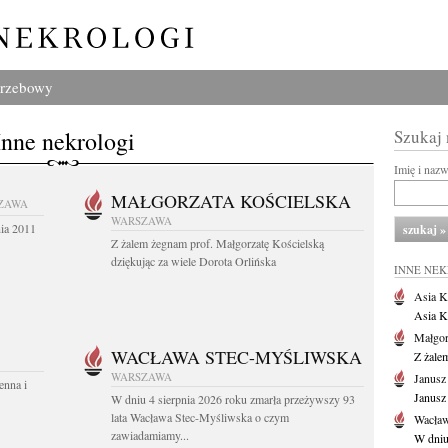
grzebowy
Inne nekrologi
Szukaj
Imię i naz
MAŁGORZATA KOŚCIELSKA
ZAWA
WARSZAWA
nia 2011
Z żalem żegnam prof. Małgorzatę Kościelską
dziękując za wiele Dorota Orlińska
INNE NE
Asia K
Asia K
Małgor
WACŁAWA STEC-MYŚLIWSKA
Z żale
WARSZAWA
Janusz
enna i
Janusz
W dniu 4 sierpnia 2026 roku zmarła przeżywszy 93
lata Wacława Stec-Myśliwska o czym
Wacław
zawiadamiamy...
W dniu