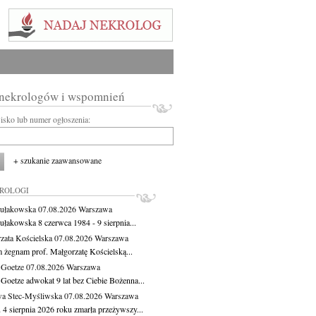
 nekrologów i wspomnień
wisko lub numer ogłoszenia:
+ szukanie zaawansowane
KROLOGI
ułakowska
07.08.2026
Warszawa
ułakowska 8 czerwca 1984 - 9 sierpnia...
zata Kościelska
07.08.2026
Warszawa
m żegnam prof. Małgorzatę Kościelską...
 Goetze
07.08.2026
Warszawa
 Goetze adwokat 9 lat bez Ciebie Bożenna...
a Stec-Myśliwska
07.08.2026
Warszawa
 4 sierpnia 2026 roku zmarła przeżywszy...