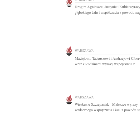
Drogim Agnieszce, Justynie i Kubie wyraz
głębokiego żalu i współczucia z powodu nagł
WARSZAWA
Maciejowi, Tadeuszowi i Andrzejowi Cibo
wraz z Rodzinami wyrazy współczucia z...
WARSZAWA
Wiesławie Szczepaniak - Maleszce wyrazy
serdecznego współczucia i żalu z powodu śmi