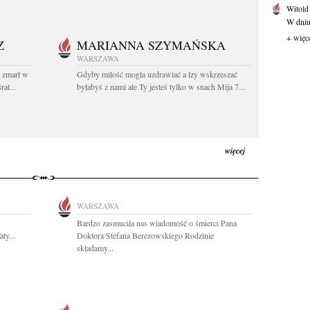
Witold
W dniu 
+ więc
Z
MARIANNA SZYMAŃSKA
WARSZAWA
t zmarł w
Gdyby miłość mogła uzdrawiać a łzy wskrzeszać
at...
byłabyś z nami ale Ty jesteś tylko w snach Mija 7...
więcej
WARSZAWA
Bardzo zasmuciła nas wiadomość o śmierci Pana
ty...
Doktora Stefana Berezowskiego Rodzinie
składamy...