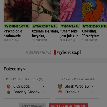
Psycholog o
Czułam się stara,
"Chemseks
Ghosting.
osobowości
brzydka,
jest jak zupa.
"Przeżyłam
SUBSKRYPCJA
SUBSKRYPCJA
SUBSKRYPCJA
SUBSKRYPCJA
narcystycznej:
niepotrzebna.
Nażresz się,
najpiękniejszy
Albo król świata,
Mąż zostawił
za chwilę
weekend. Zalicz
albo do niczego
mnie dla młodszej
znów jesteś
mnie i znikł"
WSPÓŁPRACA PŁATNA Z
głodny"
Polecamy
Dziś 12:30 • Piłka nożna (M)
Dziś 12:45 • Piłka nożna (M)
ŁKS Łódź
-
Śląsk Wrocław
-
Chrobry Głogów
-
Cracovia
-
POKAŻ TRWAJĄCE
WIĘCEJ NA
WYNIKI.SPORT.PL