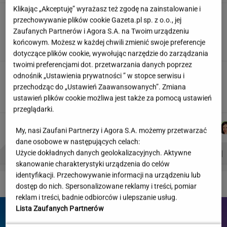
Klikając „Akceptuję” wyrażasz też zgodę na zainstalowanie i
"Wymieniłam mojego byłego na
przechowywanie plików cookie Gazeta.pl sp. z o.o., jej
jego wujka milionera". Tak wciągają
Zaufanych Partnerów i Agora S.A. na Twoim urządzeniu
mikrodramy
końcowym. Możesz w każdej chwili zmienić swoje preferencje
SUBSKRYPCJA
dotyczące plików cookie, wywołując narzędzie do zarządzania
twoimi preferencjami dot. przetwarzania danych poprzez
Wystarczy jedno spojrzenie i już wiadomo. Po
odnośnik „Ustawienia prywatności ” w stopce serwisu i
tym poznasz turystę we Włoszech
przechodząc do „Ustawień Zaawansowanych”. Zmiana
ustawień plików cookie możliwa jest także za pomocą ustawień
przeglądarki.
MICHAŁ
MACIEK
MICHAŁ
DANIEL
Autorzy:
My, nasi Zaufani Partnerzy i Agora S.A. możemy przetwarzać
KIEDROWSKI
KUCHARCZYK
TRELA
MAIKOWSKI
dane osobowe w następujących celach:
PROBLEMY POLSKICH SIATKARZY
ZNAK Z '30'
WISŁAWA SZYMBORSKA
Użycie dokładnych danych geolokalizacyjnych. Aktywne
skanowanie charakterystyki urządzenia do celów
identyfikacji. Przechowywanie informacji na urządzeniu lub
DZIEJE SIĘ!
dostęp do nich. Spersonalizowane reklamy i treści, pomiar
reklam i treści, badnie odbiorców i ulepszanie usług.
Lista Zaufanych Partnerów