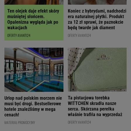
Ten olejek daje efekt skóry
Koniec z hybrydami, nadchodzi
muśniętej słońcem.
era naturalnej płytki. Produkt
Opalenizna wygląda jak po
za 12 zł sprawi, że paznokcie
wakacjach
będą twarde jak diament
OFERTY AVANTI24
OFERTY AVANTI24
Ta pistacjowa torebka
Urlop nad polskim morzem nie
WITTCHEN skradła nasze
musi być drogi. Bestsellerowe
serca. Skórzana perełka
hotele znaleźliśmy w mega
właśnie trafiła na wyprzedaż
cenach!
OFERTY AVANTI24
MATERIAŁ PROMOCYJNY