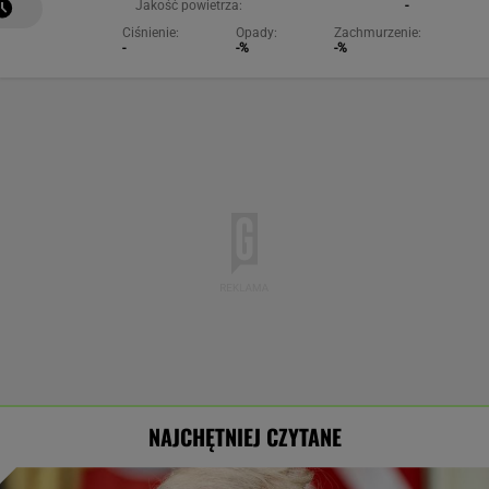
Jakość powietrza:
-
Ciśnienie:
Opady:
Zachmurzenie:
-
-%
-%
NAJCHĘTNIEJ CZYTANE