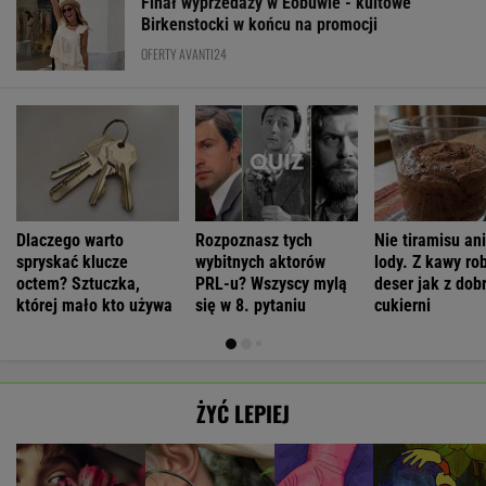
Finał wyprzedaży w Eobuwie - kultowe
Birkenstocki w końcu na promocji
OFERTY AVANTI24
Dlaczego warto
Rozpoznasz tych
Nie tiramisu ani
spryskać klucze
wybitnych aktorów
lody. Z kawy ro
octem? Sztuczka,
PRL-u? Wszyscy mylą
deser jak z dob
której mało kto używa
się w 8. pytaniu
cukierni
ŻYĆ LEPIEJ