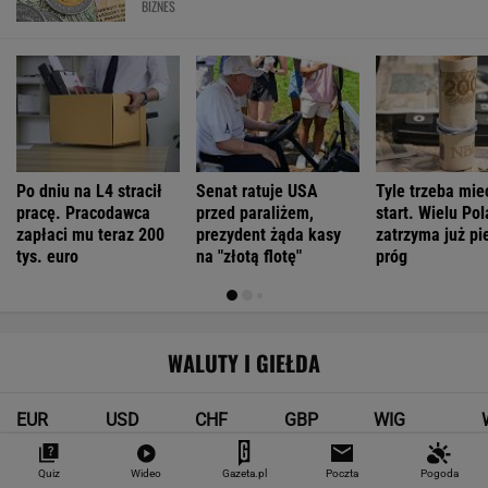
BIZNES
Po dniu na L4 stracił
Senat ratuje USA
Tyle trzeba mie
pracę. Pracodawca
przed paraliżem,
start. Wielu Po
zapłaci mu teraz 200
prezydent żąda kasy
zatrzyma już pi
tys. euro
na "złotą flotę"
próg
WALUTY I GIEŁDA
EUR
USD
CHF
GBP
WIG
4,2983
3,7187
4,6027
5,0166
151 782,92
Quiz
Wideo
Gazeta.pl
Poczta
Pogoda
-0,09%
-0,41%
0,15%
-0,13%
-0,24%