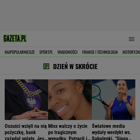
NAJPOPULARNIEJSZE
SPORT.PL
WIADOMOŚCI
FINANSE I TECHNOLOGIA
MOTORYZA
DZIEŃ W SKRÓCIE
Oszuści wzięli na nią
Miss walczy o życie
Światowe media
pożyczkę, bank
po tragicznym
wydały werdykt ws.
zażądał spłaty. Jest
wypadku. Potrącił ją
Sabalenki. "Sięga