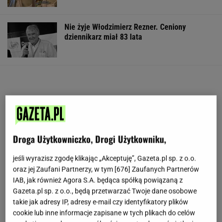
Nie żyje Włodzimierz Rezner. Ceniony
dziennikarz miał 83 lata
Droga Użytkowniczko, Drogi Użytkowniku,
jeśli wyrazisz zgodę klikając „Akceptuję”, Gazeta.pl sp. z o.o.
oraz jej Zaufani Partnerzy, w tym [
676
] Zaufanych Partnerów
IAB, jak również Agora S.A. będąca spółką powiązaną z
Gazeta.pl sp. z o.o., będą przetwarzać Twoje dane osobowe
takie jak adresy IP, adresy e-mail czy identyfikatory plików
cookie lub inne informacje zapisane w tych plikach do celów