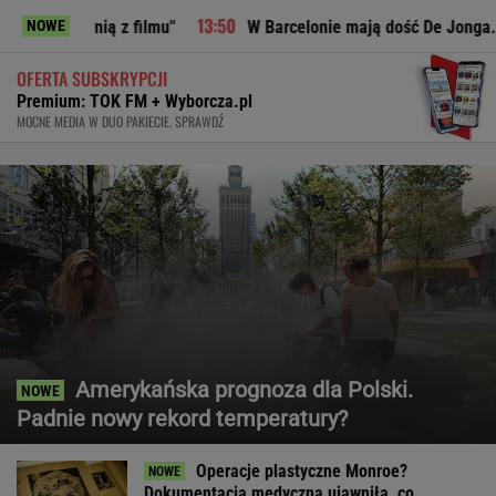
 filmu"
W Barcelonie mają dość De Jonga. Ta sytuacja przel
NOWE
OFERTA SUBSKRYPCJI
Premium: TOK FM + Wyborcza.pl
MOCNE MEDIA W DUO PAKIECIE. SPRAWDŹ
Amerykańska prognoza dla Polski.
Padnie nowy rekord temperatury?
Operacje plastyczne Monroe?
Dokumentacja medyczna ujawniła, co