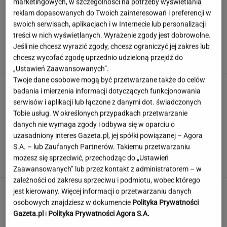
marketingowych, w szczególności na potrzeby wyświetlania
reklam dopasowanych do Twoich zainteresowań i preferencji w
swoich serwisach, aplikacjach i w Internecie lub personalizacji
Polacy wskazali najlepszą pierwszą
treści w nich wyświetlanych. Wyrażenie zgody jest dobrowolne.
damę. Zdeklasowała konkurencję
Jeśli nie chcesz wyrazić zgody, chcesz ograniczyć jej zakres lub
chcesz wycofać zgodę uprzednio udzieloną przejdź do
„Ustawień Zaawansowanych”.
Twoje dane osobowe mogą być przetwarzane także do celów
Ciągnie cię do niedostępnych osób?
badania i mierzenia informacji dotyczących funkcjonowania
Psychologia mówi o powodach
serwisów i aplikacji lub łączone z danymi dot. świadczonych
Tobie usług. W określonych przypadkach przetwarzanie
danych nie wymaga zgody i odbywa się w oparciu o
uzasadniony interes Gazeta.pl, jej spółki powiązanej – Agora
Quiz. Oglądałeś polskie filmy i seriale w PRL-
S.A. – lub Zaufanych Partnerów. Takiemu przetwarzaniu
u? Kto zagrał główną rolę?
możesz się sprzeciwić, przechodząc do „Ustawień
Zaawansowanych” lub przez kontakt z administratorem – w
zależności od zakresu sprzeciwu i podmiotu, wobec którego
Jeden wakacyjny nawyk może mieć
jest kierowany. Więcej informacji o przetwarzaniu danych
nieprzyjemne konsekwencje. Też tak robisz?
osobowych znajdziesz w dokumencie
Polityka Prywatności
Gazeta.pl
i
Polityka Prywatności Agora S.A.
MATERIAŁ PROMOCYJNY