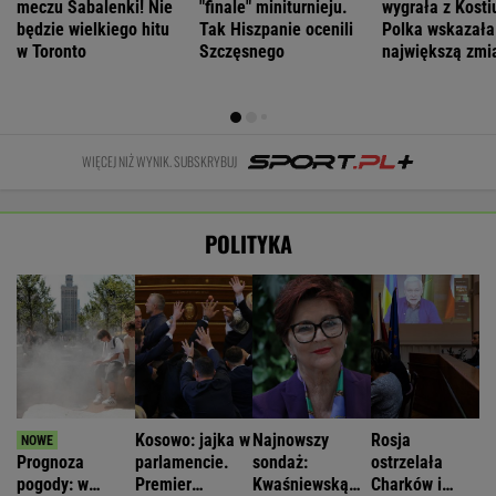
meczu Sabalenki! Nie
"finale" miniturnieju.
wygrała z Kosti
będzie wielkiego hitu
Tak Hiszpanie ocenili
Polka wskazała
w Toronto
Szczęsnego
największą zmi
WIĘCEJ NIŻ WYNIK. SUBSKRYBUJ
POLITYKA
Kosowo: jajka w
Najnowszy
Rosja
Prognoza
parlamencie.
sondaż:
ostrzelała
pogody: w
Premier
Kwaśniewską
Charków i