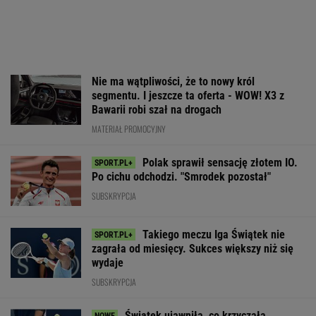
Nie ma wątpliwości, że to nowy król
segmentu. I jeszcze ta oferta - WOW! X3 z
Bawarii robi szał na drogach
MATERIAŁ PROMOCYJNY
Polak sprawił sensację złotem IO.
Po cichu odchodzi. "Smrodek pozostał"
SUBSKRYPCJA
Takiego meczu Iga Świątek nie
zagrała od miesięcy. Sukces większy niż się
wydaje
SUBSKRYPCJA
Świątek ujawniła, co krzyczała