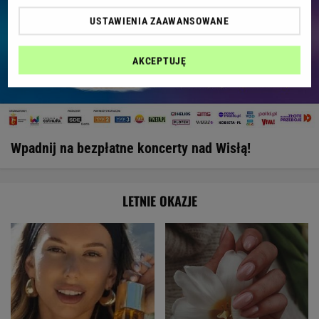
USTAWIENIA ZAAWANSOWANE
AKCEPTUJĘ
Wpadnij na bezpłatne koncerty nad Wisłą!
LETNIE OKAZJE