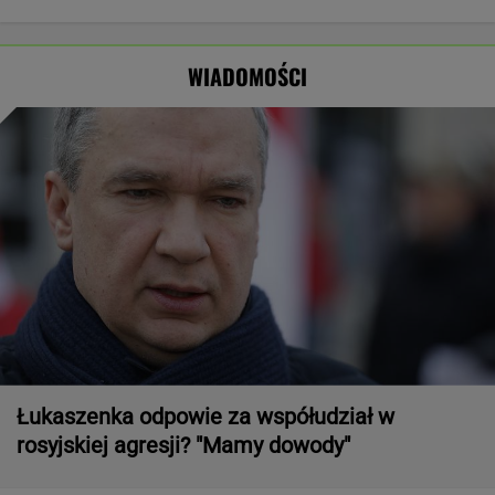
niedziele upały,
zaatakowany
najlepszą
Odessę.
od poniedziałku
podczas obrad
pierwszą damą
Zginęły dwie
chłodniej
osoby
WIADOMOŚCI
Łukaszenka odpowie za współudział w
rosyjskiej agresji? "Mamy dowody"