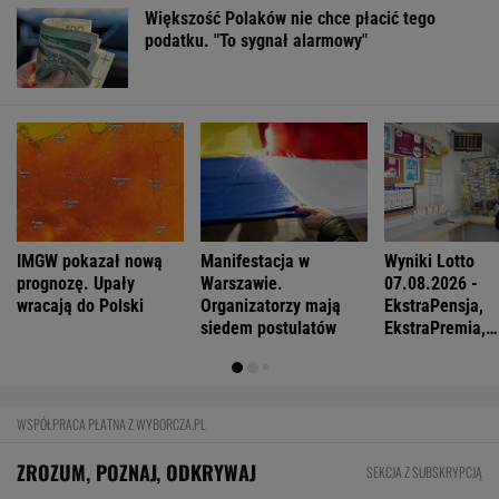
Większość Polaków nie chce płacić tego
podatku. "To sygnał alarmowy"
IMGW pokazał nową
Manifestacja w
Wyniki Lotto
prognozę. Upały
Warszawie.
07.08.2026 -
wracają do Polski
Organizatorzy mają
EkstraPensja,
siedem postulatów
EkstraPremia,
EuroJackpot, K
MiniLotto, Mult
WSPÓŁPRACA PŁATNA Z WYBORCZA.PL
ZROZUM, POZNAJ, ODKRYWAJ
SEKCJA Z SUBSKRYPCJĄ