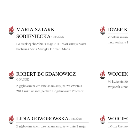
MARIA SZTARK-
JÓZEF 
SOBIENIECKA
GDAŃSK
Z bólem zawia
nasz kochany B
Po ciężkiej chorobie 3 maja 2011 roku zmarła nasza
kochana Ciocia Maryjka Dr med. Maria...
ROBERT BOGDANOWICZ
WOJCIE
GDAŃSK
30 kwietnia 2
Z głębokim żalem zawiadamiamy, że 29 kwietnia
Wojciech Orszul
2011 roku odszedł Robert Bogdanowicz Profesor...
LIDIA GOWOROWSKA
WOJCIE
GDAŃSK
Z głębokim żalem zawiadamiamy, że w dniu 2 maja
,,Może Cię sw