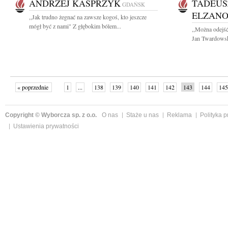
ANDRZEJ KASPRZYK
TADEUS
GDAŃSK
ELZANO
,,Jak trudno żegnać na zawsze kogoś, kto jeszcze
mógł być z nami" Z głębokim bólem...
,,Można odejść
Jan Twardowski
« poprzednie
1
...
138
139
140
141
142
143
144
145
następne »
Copyright © Wyborcza sp. z o.o.
O nas
Staże u nas
Reklama
Polityka 
Ustawienia prywatności