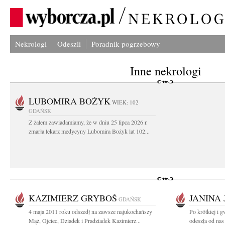
Nekrologi
Odeszli
Poradnik pogrzebowy
Inne nekrologi
LUBOMIRA BOŻYK
WIEK: 102
GDAŃSK
Z żalem zawiadamiamy, że w dniu 25 lipca 2026 r.
zmarła lekarz medycyny Lubomira Bożyk lat 102...
KAZIMIERZ GRYBOŚ
JANINA
GDAŃSK
4 maja 2011 roku odszedł na zawsze najukochańszy
Po krótkiej i 
Mąż, Ojciec, Dziadek i Pradziadek Kazimierz...
odeszła od nas