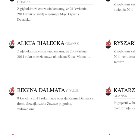
GDAŃSK
Z głębokim sm
Z głębokim żalem zawiadamiamy, że 21 kwietnia
kwietnia 2011 r
2011 roku odszedł wspaniały Mąż, Ojciec i
Dziadek...
ALICJA BIAŁECKA
RYSZAR
GDAŃSK
Z głębokim żalem zawiadamiamy, że 20 kwietnia
Z głębokim ża
2011 roku odeszła nasza ukochana Żona, Mama i...
2011 roku zma
Jamroż...
REGINA DALMATA
KATARZ
GDAŃSK
GDAŃSK
8 kwietnia 2011 roku nagle odeszła Regina Dalmata z
Pogrążeni w b
domu Szwajkowska Zawsze pogodna,
roku zmarła Ka
zadowolona,...