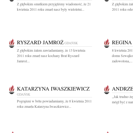
Z głębokim smutkiem przyjęliśmy wiadomość, że 21
Z głębokim ża
kwietnia 2011 roku zmarł nasz były wieloletni...
2011 roku odes
RYSZARD JAMROŻ
REGINA
GDAŃSK
Z głębokim żalem zawiadamiamy, że 13 kwietnia
8 kwietnia 201
2011 roku zmarł nasz kochany Brat Ryszard
domu Szwajko
Jamroż...
zadowolona,...
KATARZYNA IWASZKIEWICZ
ANDRZE
GDAŃSK
,,Jak trudno ż
Pogrążeni w bólu powiadamiamy, że 8 kwietnia 2011
mógł być z nam
roku zmarła Katarzyna Iwaszkiewicz...