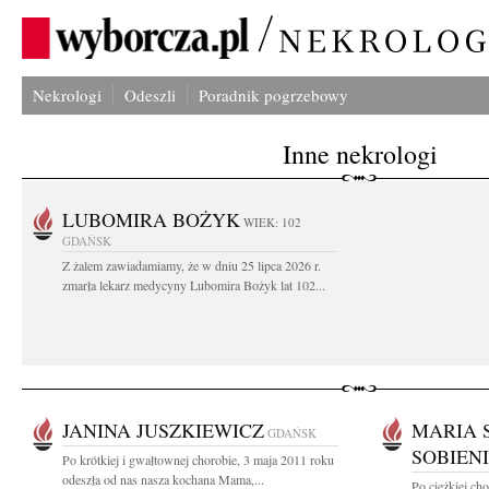
Nekrologi
Odeszli
Poradnik pogrzebowy
Inne nekrologi
LUBOMIRA BOŻYK
WIEK: 102
GDAŃSK
Z żalem zawiadamiamy, że w dniu 25 lipca 2026 r.
zmarła lekarz medycyny Lubomira Bożyk lat 102...
JANINA JUSZKIEWICZ
MARIA 
GDAŃSK
SOBIEN
Po krótkiej i gwałtownej chorobie, 3 maja 2011 roku
odeszła od nas nasza kochana Mama,...
Po ciężkiej ch