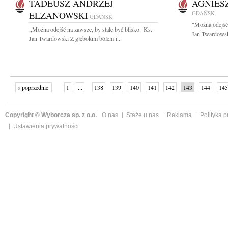
TADEUSZ ANDRZEJ
AGNIES
ELZANOWSKI
GDAŃSK
GDAŃSK
"Można odejść 
,,Można odejść na zawsze, by stale być blisko" Ks.
Jan Twardowski
Jan Twardowski Z głębokim bólem i...
« poprzednie
1
...
138
139
140
141
142
143
144
145
następne »
Copyright © Wyborcza sp. z o.o.
O nas
Staże u nas
Reklama
Polityka 
Ustawienia prywatności