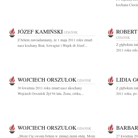
kochana Ciocia
JÓZEF KAMIŃSKI
ROBERT
GDAŃSK
GDAŃSK
Z bólem zawiadamiamy, że 1 maja 2011 roku zmarł
Z głębokim ża
nasz kochany Brat, Szwagier i Wujek dr Józef...
2011 roku odsz
WOJCIECH ORSZULOK
LIDIA 
GDAŃSK
30 kwietnia 2011 roku zmarł nasz ukochany
Z głębokim ża
Wojciech Orszulok Żył 94 lata. Żona, córka,...
2011 roku, po d
WOJCIECH ORSZULOK
BARBAR
GDAŃSK
,,Może Cię swoim bólem w zimnej ziemi otulę. Może
27 kwietnia 20