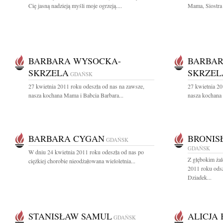
Cię jasną nadzieją myśli moje ogrzeją....
Mama, Siostra 
BARBARA WYSOCKA-
BARBAR
SKRZELA
SKRZEL
GDAŃSK
27 kwietnia 2011 roku odeszła od nas na zawsze,
27 kwietnia 20
nasza kochana Mama i Babcia Barbara...
nasza kochana 
BARBARA CYGAN
BRONIS
GDAŃSK
GDAŃSK
W dniu 24 kwietnia 2011 roku odeszła od nas po
Z głębokim ża
ciężkiej chorobie nieodżałowana wieloletnia...
2011 roku odsz
Dziadek...
STANISŁAW SAMUL
ALICJA
GDAŃSK