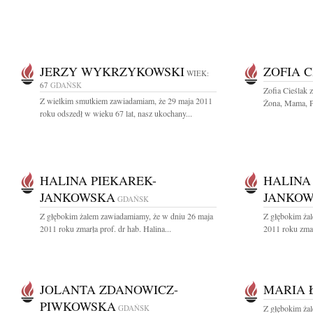
JERZY WYKRZYKOWSKI
ZOFIA 
WIEK:
67
GDAŃSK
Zofia Cieślak 
Z wielkim smutkiem zawiadamiam, że 29 maja 2011
Żona, Mama, Pr
roku odszedł w wieku 67 lat, nasz ukochany...
HALINA PIEKAREK-
HALINA
JANKOWSKA
JANKO
GDAŃSK
Z głębokim żalem zawiadamiamy, że w dniu 26 maja
Z głębokim ża
2011 roku zmarła prof. dr hab. Halina...
2011 roku zmarł
JOLANTA ZDANOWICZ-
MARIA 
PIWKOWSKA
GDAŃSK
Z głębokim żal