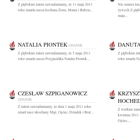
Z głębokim żalem zawiadamiamy, że 11 maja 2011
Nie umiera ten,
roku zmarła nasza kochana Żona, Mama i Babcia...
żywych Z głęb
maja...
NATALIA PIONTEK
DANUT
GDAŃSK
Z głębokim żalem zawiadamiamy, że 5 maja 2011
Z głębokim ża
roku zmarła nasza Przyjaciółka Natalia Piontek...
roku zmarła Na
CZESŁAW SZPIGANOWICZ
KRZYSZ
GDAŃSK
HOCHED
Z żalem zawiadamiamy, że dnia 1 maja 2011 roku
Z wielkim żal
zmarł nasz ukochany Mąż, Ojciec, Dziadek i Brat...
kwietnia 2011
Ojciec,...