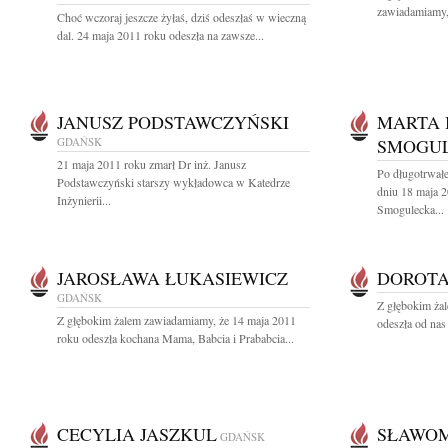
zawiadamiamy, 
Choć wczoraj jeszcze żyłaś, dziś odeszłaś w wieczną
dal. 24 maja 2011 roku odeszła na zawsze...
JANUSZ PODSTAWCZYŃSKI
MARTA 
GDAŃSK
SMOGU
21 maja 2011 roku zmarł Dr inż. Janusz
Po długotrwałe
Podstawczyński starszy wykładowca w Katedrze
dniu 18 maja 
Inżynierii...
Smogulecka...
JAROSŁAWA ŁUKASIEWICZ
DOROTA
GDAŃSK
Z głębokim ża
Z głębokim żalem zawiadamiamy, że 14 maja 2011
odeszła od nas
roku odeszła kochana Mama, Babcia i Prababcia...
CECYLIA JASZKUL
SŁAWOM
GDAŃSK