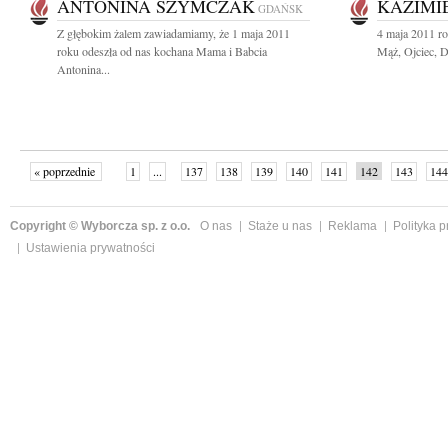
ANTONINA SZYMCZAK
KAZIMI
GDAŃSK
Z głębokim żalem zawiadamiamy, że 1 maja 2011
4 maja 2011 r
roku odeszła od nas kochana Mama i Babcia
Mąż, Ojciec, D
Antonina...
« poprzednie
1
...
137
138
139
140
141
142
143
144
następne »
Copyright © Wyborcza sp. z o.o.
O nas
Staże u nas
Reklama
Polityka 
Ustawienia prywatności