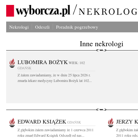
Nekrologi
Odeszli
Poradnik pogrzebowy
Inne nekrologi
LUBOMIRA BOŻYK
WIEK: 102
GDAŃSK
Z żalem zawiadamiamy, że w dniu 25 lipca 2026 r.
zmarła lekarz medycyny Lubomira Bożyk lat 102...
EDWARD KSIĄŻEK
JERZY 
GDAŃSK
Z głębokim żalem zawiadamiamy że 1 czerwca 2011
Z głębokim ża
roku zmarł Edward Książek Odszedł od nas...
2011 roku odsz