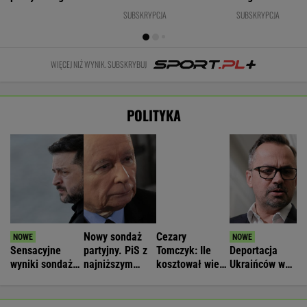
lat
SUBSKRYPCJA
SUBSKRYPCJA
WIĘCEJ NIŻ WYNIK. SUBSKRYBUJ
POLITYKA
Nowy sondaż
Cezary
Sensacyjne
partyjny. PiS z
Tomczyk: Ile
Deportacja
wyniki sondażu
najniższym
kosztował wiec
Ukraińców w
w Ukrainie.
wynikiem od lat
partyjny
wieku
Wyraźny faworyt
Nawrockiego?
poborowym.
wyborów
Horała uderza