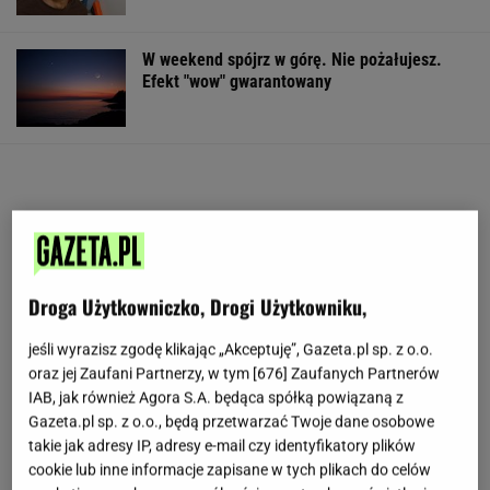
W weekend spójrz w górę. Nie pożałujesz.
Efekt "wow" gwarantowany
Droga Użytkowniczko, Drogi Użytkowniku,
jeśli wyrazisz zgodę klikając „Akceptuję”, Gazeta.pl sp. z o.o.
oraz jej Zaufani Partnerzy, w tym [
676
] Zaufanych Partnerów
IAB, jak również Agora S.A. będąca spółką powiązaną z
Gazeta.pl sp. z o.o., będą przetwarzać Twoje dane osobowe
takie jak adresy IP, adresy e-mail czy identyfikatory plików
cookie lub inne informacje zapisane w tych plikach do celów