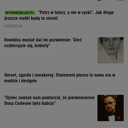
"Patrz w talerz, a nie w cycki". Jak długo
jeszcze matki będą to znosić
SUBSKRYPCJA
Dowódca musiał dać im pozwolenie: "Ależ
rozbierajcie się, kobiety"
Gorset, zgarda i sneakersy. Statement pieces to nowa era w
modzie i designie
"Ojciec zawsze nam powtarzał, że pierwowzorem
Dona Corleone była babcia"