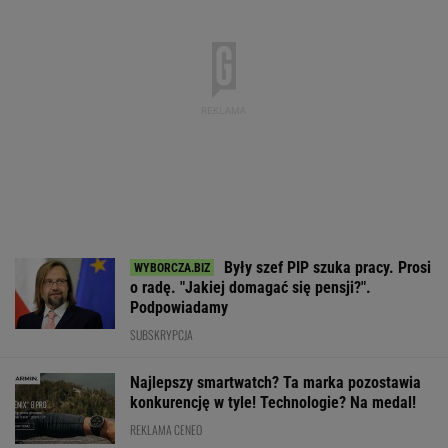
Były szef PIP szuka pracy. Prosi
o radę. "Jakiej domagać się pensji?".
Podpowiadamy
SUBSKRYPCJA
Najlepszy smartwatch? Ta marka pozostawia
konkurencję w tyle! Technologie? Na medal!
REKLAMA CENEO
Rekord w Orlenie i nagła reakcja byłego
prezesa. Poszło o kierowców
BIZNES
Rynek pracy: Stopa bezrobocia w górę. Gdzie
najtrudniej o etat?
BIZNES