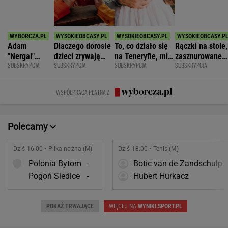
Adam
Dlaczego dorosłe
To, co działo się
Rączki na stole,
"Nergal"
dzieci zrywają
na Teneryfie, mi
zasznurowane
SUBSKRYPCJA
SUBSKRYPCJA
SUBSKRYPCJA
SUBSKRYPCJA
Darski: Ja
kontakt z
się należało. Nie
usta. Byłam
wybieram
rodzicami?
myślałam, że to
wychowana w
terapię, a
złe
dużej dyscyplin
WSPÓŁPRACA PŁATNA Z
większość
facetów
alkohol
Polecamy
Dziś 16:00 • Piłka nożna (M)
Dziś 18:00 • Tenis (M)
Polonia Bytom
-
Botic van de Zandschulp
Pogoń Siedlce
-
Hubert Hurkacz
POKAŻ TRWAJĄCE
WIĘCEJ NA
WYNIKI.SPORT.PL