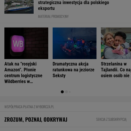
strategiczna inwestycja dla polskiego
eksportu
MATERIAŁ PROMOCYJNY
Atak na "rosyjski
Dramatyczna akcja
Strzelanina w
Amazon". Płonie
ratunkowa na jeziorze
Tajlandii. Co n
centrum logistyczne
Seksty
osiem osób nie 
Wildberries w
Jekaterynburgu
WSPÓŁPRACA PŁATNA Z WYBORCZA.PL
ZROZUM, POZNAJ, ODKRYWAJ
SEKCJA Z SUBSKRYPCJĄ