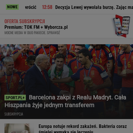
rócić
Decyzja Lewej wywolała burzę. Zając ma jasne zdanie 
NOWE
OFERTA SUBSKRYPCJI
Premium: TOK FM + Wyborcza.pl
MOCNE MEDIA W DUO PAKIECIE. SPRAWDŹ
Barcelona zakpi z Realu Madryt. Cała
Hiszpania żyje jednym transferem
SUBSKRYPCJA
Europa notuje rekord zakażeń. Bakteria coraz
śmielej wymyka się leczeniu