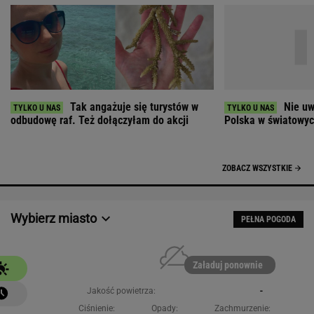
Tak angażuje się turystów w
Nie uw
odbudowę raf. Też dołączyłam do akcji
Polska w światowych
ZOBACZ WSZYSTKIE
Wybierz miasto
PEŁNA POGODA
Załaduj ponownie
Jakość powietrza:
-
Ciśnienie:
Opady:
Zachmurzenie: