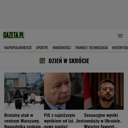
NAJPOPULARNIEJSZE
SPORT.PL
WIADOMOŚCI
FINANSE I TECHNOLOGIA
MOTORYZA
DZIEŃ W SKRÓCIE
Brutalny atak w
PiS z najniższym
Sensacyjne wyniki
centrum Warszawy.
wynikiem od lat. Jest
sondażu w Ukrainie.
Napastnika szukają
nowy sondaż
Wyraźny faworyt