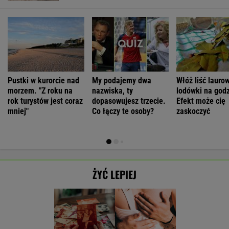
Pustki w kurorcie nad
My podajemy dwa
Włóż liść lauro
morzem. "Z roku na
nazwiska, ty
lodówki na godz
rok turystów jest coraz
dopasowujesz trzecie.
Efekt może cię
mniej"
Co łączy te osoby?
zaskoczyć
ŻYĆ LEPIEJ