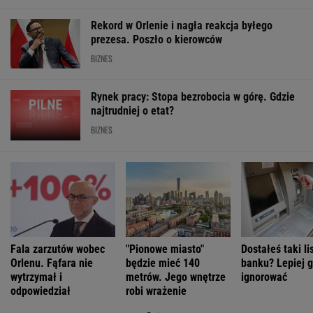
Fala zarzutów wobec
"Pionowe miasto"
Dostałeś taki lis
Orlenu. Fąfara nie
będzie mieć 140
banku? Lepiej g
wytrzymał i
metrów. Jego wnętrze
ignorować
odpowiedział
robi wrażenie
WALUTY I GIEŁDA
EUR
USD
CHF
GBP
WIG
4,2982
3,7282
4,6025
5,0110
152 024,38
-0,09%
-0,15%
0,15%
-0,24%
-0,08%