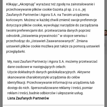
Klikając „Akceptuję” wyrażasz też zgodę na zainstalowanie i
Wakacyjne aktywności a kurzajki. O czym
przechowywanie plików cookie Gazeta.pl sp. z o.o., jej
warto pamiętać, by uniknąć problemu?
Zaufanych Partnerów i Agora S.A. na Twoim urządzeniu
MATERIAŁ PROMOCYJNY
końcowym. Możesz w każdej chwili zmienić swoje preferencje
dotyczące plików cookie, wywołując narzędzie do zarządzania
twoimi preferencjami dot. przetwarzania danych poprzez
JAKUB
DANIEL
WIKTORIA
MICHAŁ
Autorzy:
BALCERSKI
MAIKOWSKI
BECZEK
KIEDROWSKI
odnośnik „Ustawienia prywatności ” w stopce serwisu i
przechodząc do „Ustawień Zaawansowanych”. Zmiana
PROBLEMY POLSKICH SIATKARZY
ZNAK Z '30'
WISŁAWA SZYMBORSKA
ustawień plików cookie możliwa jest także za pomocą ustawień
przeglądarki.
LETNIE OKAZJE
My, nasi Zaufani Partnerzy i Agora S.A. możemy przetwarzać
dane osobowe w następujących celach:
Użycie dokładnych danych geolokalizacyjnych. Aktywne
skanowanie charakterystyki urządzenia do celów
identyfikacji. Przechowywanie informacji na urządzeniu lub
dostęp do nich. Spersonalizowane reklamy i treści, pomiar
reklam i treści, badnie odbiorców i ulepszanie usług.
Lista Zaufanych Partnerów