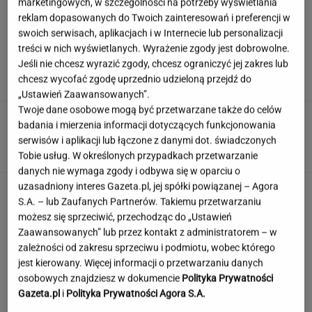
marketingowych, w szczególności na potrzeby wyświetlania
reklam dopasowanych do Twoich zainteresowań i preferencji w
swoich serwisach, aplikacjach i w Internecie lub personalizacji
Syn Stanisława Soyki o ostatnich chwilach
treści w nich wyświetlanych. Wyrażenie zgody jest dobrowolne.
ojca. "Nie było z nim nikogo"
Jeśli nie chcesz wyrazić zgody, chcesz ograniczyć jej zakres lub
chcesz wycofać zgodę uprzednio udzieloną przejdź do
„Ustawień Zaawansowanych”.
Twoje dane osobowe mogą być przetwarzane także do celów
Polka przestrzegano, by nie mówił o chorobie.
badania i mierzenia informacji dotyczących funkcjonowania
"Jestem po przeszczepie"
serwisów i aplikacji lub łączone z danymi dot. świadczonych
Tobie usług. W określonych przypadkach przetwarzanie
danych nie wymaga zgody i odbywa się w oparciu o
uzasadniony interes Gazeta.pl, jej spółki powiązanej – Agora
Dzisiejszy copiątkowy quiz wiedzy nie zostawi
S.A. – lub Zaufanych Partnerów. Takiemu przetwarzaniu
na tobie suchej nitki!
możesz się sprzeciwić, przechodząc do „Ustawień
Zaawansowanych” lub przez kontakt z administratorem – w
zależności od zakresu sprzeciwu i podmiotu, wobec którego
Jedno przekonanie może utrudniać życie
jest kierowany. Więcej informacji o przetwarzaniu danych
osobom z astygmatyzmem. Zwłaszcza latem
osobowych znajdziesz w dokumencie
Polityka Prywatności
Gazeta.pl
i
Polityka Prywatności Agora S.A.
MATERIAŁ PROMOCYJNY