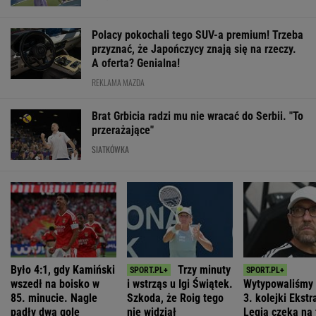
Polacy pokochali tego SUV-a premium! Trzeba
przyznać, że Japończycy znają się na rzeczy.
A oferta? Genialna!
REKLAMA MAZDA
Brat Grbicia radzi mu nie wracać do Serbii. "To
przerażające"
SIATKÓWKA
Było 4:1, gdy Kamiński
Trzy minuty
wszedł na boisko w
i wstrząs u Igi Świątek.
Wytypowaliśmy 
85. minucie. Nagle
Szkoda, że Roig tego
3. kolejki Ekstr
padły dwa gole
nie widział
Legia czeka na 