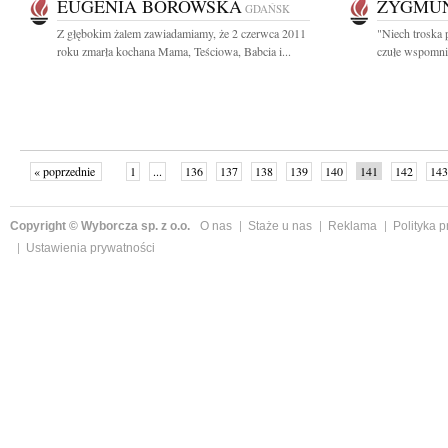
EUGENIA BOROWSKA
ZYGMU
GDAŃSK
Z głębokim żalem zawiadamiamy, że 2 czerwca 2011
"Niech troska p
roku zmarła kochana Mama, Teściowa, Babcia i...
czułe wspomnie
« poprzednie
1
...
136
137
138
139
140
141
142
143
następne »
Copyright © Wyborcza sp. z o.o.
O nas
Staże u nas
Reklama
Polityka 
Ustawienia prywatności