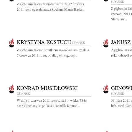
GDAŃSK
Z głębokim żalem zawiadamiamy, że 12 czerwca
Z głębokim ża
2011 roku odeszła nasza kochana Mama Basia...
czerwca 2011 r
Stanisław...
KRYSTYNA KOSTUCH
JANUSZ
GDAŃSK
Z głębokim żalem i smutkiem zawiadamiam, że dnia
Z głębokim ża
7 czerwca 2011 roku, po długiej i ciężkiej...
roku odszedł o
KONRAD MUSIDŁOWSKI
GENOW
GDAŃSK
GDAŃSK
W dniu 1 czerwca 2011 roku zmarł w wieku 78 lat
31 maja 2011 r
nasz ukochany Mąż, Tata i Dziadek Konrad...
hab. med. Gen