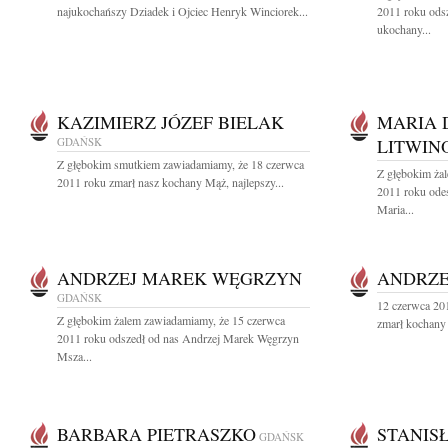
najukochańszy Dziadek i Ojciec Henryk Winciorek...
2011 roku odsz
ukochany...
KAZIMIERZ JÓZEF BIELAK
MARIA 
GDAŃSK
LITWIN
Z głębokim smutkiem zawiadamiamy, że 18 czerwca
Z głębokim ża
2011 roku zmarł nasz kochany Mąż, najlepszy...
2011 roku ode
Maria...
ANDRZEJ MAREK WĘGRZYN
ANDRZE
GDAŃSK
12 czerwca 201
Z głębokim żalem zawiadamiamy, że 15 czerwca
zmarł kochany 
2011 roku odszedł od nas Andrzej Marek Węgrzyn
Msza...
BARBARA PIETRASZKO
STANIS
GDAŃSK