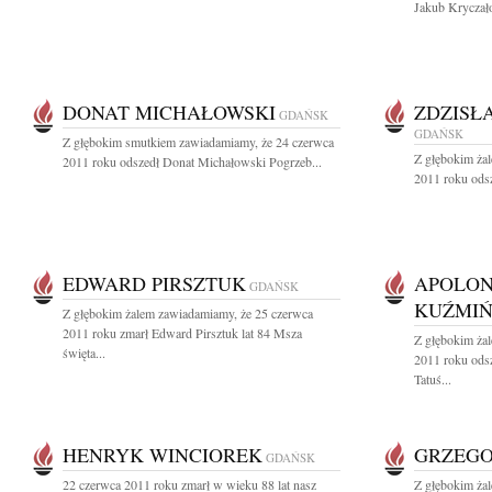
Jakub Kryczało
DONAT MICHAŁOWSKI
ZDZISŁ
GDAŃSK
GDAŃSK
Z głębokim smutkiem zawiadamiamy, że 24 czerwca
Z głębokim ża
2011 roku odszedł Donat Michałowski Pogrzeb...
2011 roku odsz
EDWARD PIRSZTUK
APOLON
GDAŃSK
KUŹMIŃ
Z głębokim żalem zawiadamiamy, że 25 czerwca
2011 roku zmarł Edward Pirsztuk lat 84 Msza
Z głębokim ża
święta...
2011 roku ods
Tatuś...
HENRYK WINCIOREK
GRZEGO
GDAŃSK
22 czerwca 2011 roku zmarł w wieku 88 lat nasz
Z głębokim ża