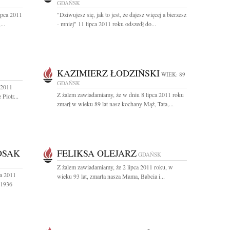
GDAŃSK
ipca 2011
"Dziwujesz się, jak to jest, że dajesz więcej a bierzesz
...
- mniej" 11 lipca 2011 roku odszedł do...
KAZIMIERZ ŁODZIŃSKI
WIEK: 89
GDAŃSK
 2011
Z żalem zawiadamiamy, że w dniu 8 lipca 2011 roku
Piotr...
zmarł w wieku 89 lat nasz kochany Mąż, Tata,...
OSAK
FELIKSA OLEJARZ
GDAŃSK
Z żalem zawiadamiamy, że 2 lipca 2011 roku, w
a 2011
wieku 93 lat, zmarła nasza Mama, Babcia i...
 1936