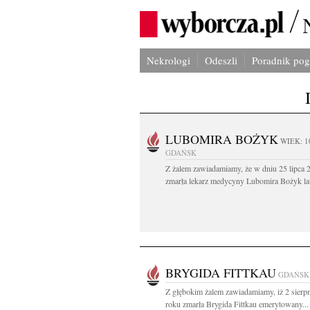
Nekrologi
Odeszli
Poradnik po
LUBOMIRA BOŻYK
WIEK: 1
GDAŃSK
Z żalem zawiadamiamy, że w dniu 25 lipca 2
zmarła lekarz medycyny Lubomira Bożyk lat
BRYGIDA FITTKAU
GDAŃSK
Z głębokim żalem zawiadamiamy, iż 2 sierp
roku zmarła Brygida Fittkau emerytowany...