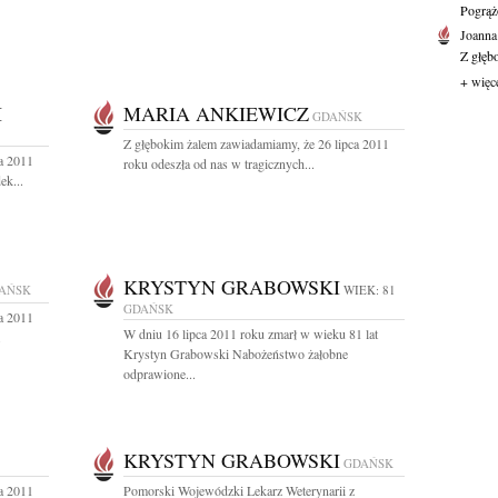
Pogrąż
Joanna
Z głęb
+ więc
I
MARIA ANKIEWICZ
GDAŃSK
Z głębokim żalem zawiadamiamy, że 26 lipca 2011
a 2011
roku odeszła od nas w tragicznych...
ek...
KRYSTYN GRABOWSKI
AŃSK
WIEK: 81
GDAŃSK
a 2011
W dniu 16 lipca 2011 roku zmarł w wieku 81 lat
.
Krystyn Grabowski Nabożeństwo żałobne
odprawione...
KRYSTYN GRABOWSKI
GDAŃSK
a 2011
Pomorski Wojewódzki Lekarz Weterynarii z