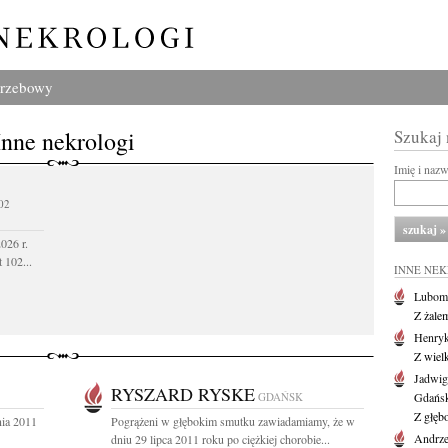
grzebowy
Inne nekrologi
Szukaj
Imię i naz
02
026 r.
 102...
INNE NE
Lubom
Z żale
Henryk
Z wiel
Jadwig
RYSZARD RYSKE
GDAŃSK
Gdańs
Z głęb
nia 2011
Pogrążeni w głębokim smutku zawiadamiamy, że w
Andrze
dniu 29 lipca 2011 roku po ciężkiej chorobie...