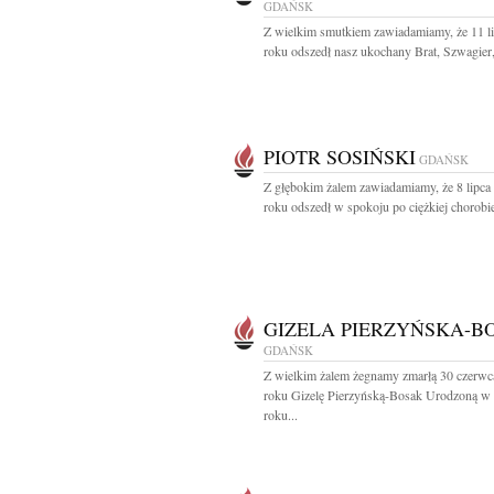
GDAŃSK
Z wielkim smutkiem zawiadamiamy, że 11 l
roku odszedł nasz ukochany Brat, Szwagier,
PIOTR SOSIŃSKI
GDAŃSK
Z głębokim żalem zawiadamiamy, że 8 lipca
roku odszedł w spokoju po ciężkiej chorobie 
GIZELA PIERZYŃSKA-B
GDAŃSK
Z wielkim żalem żegnamy zmarłą 30 czerwc
roku Gizelę Pierzyńską-Bosak Urodzoną w
roku...