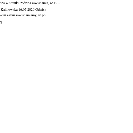
ona w smutku rodzina zawiadamia, że 12...
 Kalinowska
16.07.2026
Gdańsk
okim żalem zawiadamiamy, że po...
ej