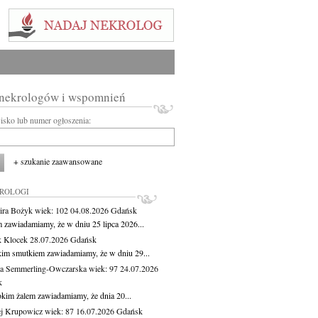
 nekrologów i wspomnień
wisko lub numer ogłoszenia:
+ szukanie zaawansowane
KROLOGI
ira Bożyk
wiek: 102
04.08.2026
Gdańsk
m zawiadamiamy, że w dniu 25 lipca 2026...
 Klocek
28.07.2026
Gdańsk
kim smutkiem zawiadamiamy, że w dniu 29...
a Semmerling-Owczarska
wiek: 97
24.07.2026
k
okim żalem zawiadamiamy, że dnia 20...
j Krupowicz
wiek: 87
16.07.2026
Gdańsk