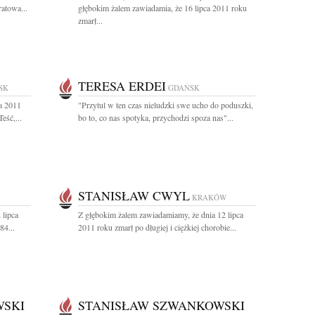
ratowa...
głębokim żalem zawiadamia, że 16 lipca 2011 roku
zmarł...
TERESA ERDEI
SK
GDAŃSK
a 2011
"Przytul w ten czas nieludzki swe ucho do poduszki,
eść,...
bo to, co nas spotyka, przychodzi spoza nas"...
STANISŁAW CWYL
KRAKÓW
 lipca
Z głębokim żalem zawiadamiamy, że dnia 12 lipca
84...
2011 roku zmarł po długiej i ciężkiej chorobie...
WSKI
STANISŁAW SZWANKOWSKI