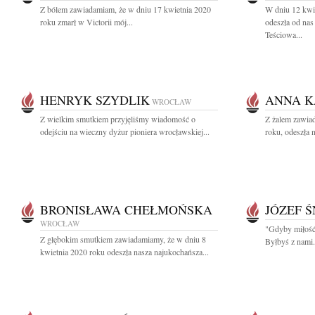
Z bólem zawiadamiam, że w dniu 17 kwietnia 2020
W dniu 12 kwie
roku zmarł w Victorii mój...
odeszła od na
Teściowa...
HENRYK SZYDLIK
ANNA 
WROCŁAW
Z wielkim smutkiem przyjęliśmy wiadomość o
Z żalem zawia
odejściu na wieczny dyżur pioniera wrocławskiej...
roku, odeszła 
BRONISŁAWA CHEŁMOŃSKA
JÓZEF 
WROCŁAW
"Gdyby miłość 
Z głębokim smutkiem zawiadamiamy, że w dniu 8
Byłbyś z nami.
kwietnia 2020 roku odeszła nasza najukochańsza...