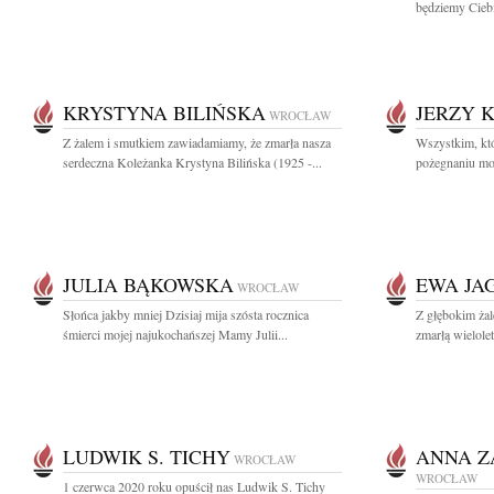
będziemy Ciebi
KRYSTYNA BILIŃSKA
JERZY 
WROCŁAW
Z żalem i smutkiem zawiadamiamy, że zmarła nasza
Wszystkim, któ
serdeczna Koleżanka Krystyna Bilińska (1925 -...
pożegnaniu mo
JULIA BĄKOWSKA
EWA JA
WROCŁAW
Słońca jakby mniej Dzisiaj mija szósta rocznica
Z głębokim ża
śmierci mojej najukochańszej Mamy Julii...
zmarłą wielole
LUDWIK S. TICHY
ANNA 
WROCŁAW
WROCŁAW
1 czerwca 2020 roku opuścił nas Ludwik S. Tichy