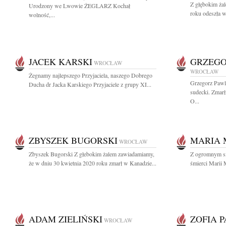
Z głębokim ża
Urodzony we Lwowie ŻEGLARZ Kochał
roku odeszła w
wolność,...
JACEK KARSKI
GRZEGO
WROCŁAW
WROCŁAW
Żegnamy najlepszego Przyjaciela, naszego Dobrego
Grzegorz Pawl
Ducha dr Jacka Karskiego Przyjaciele z grupy XI...
sudecki. Zmarł
O...
ZBYSZEK BUGORSKI
MARIA 
WROCŁAW
Zbyszek Bugorski Z głebokim żalem zawiadamiamy,
Z ogromnym sm
że w dniu 30 kwietnia 2020 roku zmarł w Kanadzie...
śmierci Marii 
ADAM ZIELIŃSKI
ZOFIA 
WROCŁAW