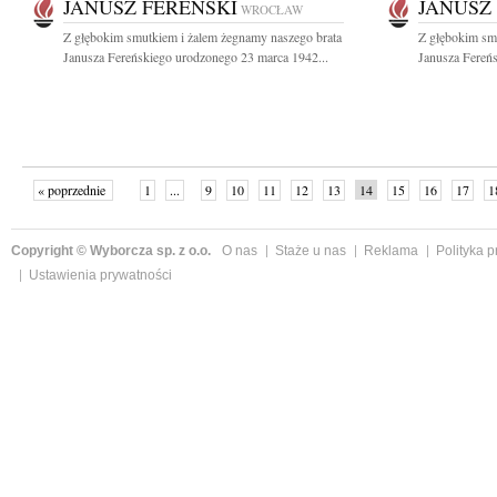
JANUSZ FEREŃSKI
JANUSZ
WROCŁAW
Z głębokim smutkiem i żalem żegnamy naszego brata
Z głębokim sm
Janusza Fereńskiego urodzonego 23 marca 1942...
Janusza Fereń
« poprzednie
1
...
9
10
11
12
13
14
15
16
17
1
Copyright © Wyborcza sp. z o.o.
O nas
Staże u nas
Reklama
Polityka 
Ustawienia prywatności