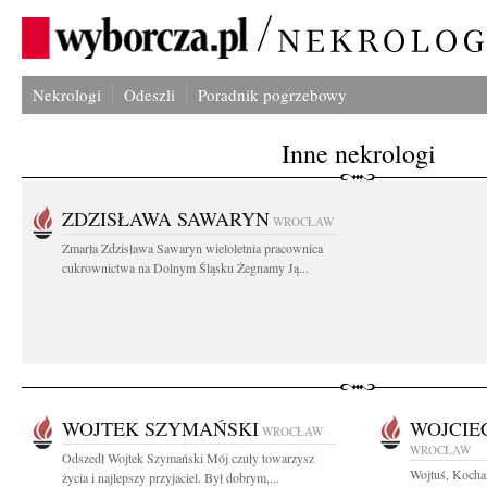
Nekrologi
Odeszli
Poradnik pogrzebowy
Inne nekrologi
ZDZISŁAWA SAWARYN
WROCŁAW
Zmarła Zdzisława Sawaryn wieloletnia pracownica
cukrownictwa na Dolnym Śląsku Żegnamy Ją...
WOJTEK SZYMAŃSKI
WOJCIE
WROCŁAW
WROCŁAW
Odszedł Wojtek Szymański Mój czuły towarzysz
Wojtuś, Kocha
życia i najlepszy przyjaciel. Był dobrym,...