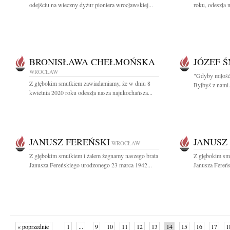
odejściu na wieczny dyżur pioniera wrocławskiej...
roku, odeszła 
BRONISŁAWA CHEŁMOŃSKA
JÓZEF 
WROCŁAW
"Gdyby miłość 
Z głębokim smutkiem zawiadamiamy, że w dniu 8
Byłbyś z nami.
kwietnia 2020 roku odeszła nasza najukochańsza...
JANUSZ FEREŃSKI
JANUSZ
WROCŁAW
Z głębokim smutkiem i żalem żegnamy naszego brata
Z głębokim sm
Janusza Fereńskiego urodzonego 23 marca 1942...
Janusza Fereń
« poprzednie
1
...
9
10
11
12
13
14
15
16
17
1