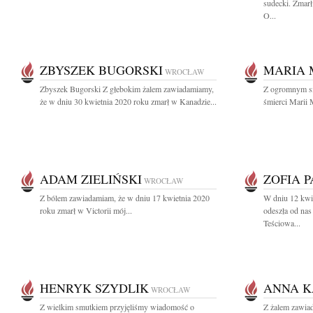
sudecki. Zmarł
O...
ZBYSZEK BUGORSKI
MARIA 
WROCŁAW
Zbyszek Bugorski Z głebokim żalem zawiadamiamy,
Z ogromnym sm
że w dniu 30 kwietnia 2020 roku zmarł w Kanadzie...
śmierci Marii 
ADAM ZIELIŃSKI
ZOFIA 
WROCŁAW
Z bólem zawiadamiam, że w dniu 17 kwietnia 2020
W dniu 12 kwie
roku zmarł w Victorii mój...
odeszła od na
Teściowa...
HENRYK SZYDLIK
ANNA 
WROCŁAW
Z wielkim smutkiem przyjęliśmy wiadomość o
Z żalem zawia