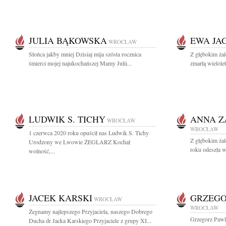
JULIA BĄKOWSKA
EWA JA
WROCŁAW
Słońca jakby mniej Dzisiaj mija szósta rocznica
Z głębokim ża
śmierci mojej najukochańszej Mamy Julii...
zmarłą wielole
LUDWIK S. TICHY
ANNA 
WROCŁAW
WROCŁAW
1 czerwca 2020 roku opuścił nas Ludwik S. Tichy
Z głębokim ża
Urodzony we Lwowie ŻEGLARZ Kochał
roku odeszła w
wolność,...
JACEK KARSKI
GRZEGO
WROCŁAW
WROCŁAW
Żegnamy najlepszego Przyjaciela, naszego Dobrego
Grzegorz Pawl
Ducha dr Jacka Karskiego Przyjaciele z grupy XI...