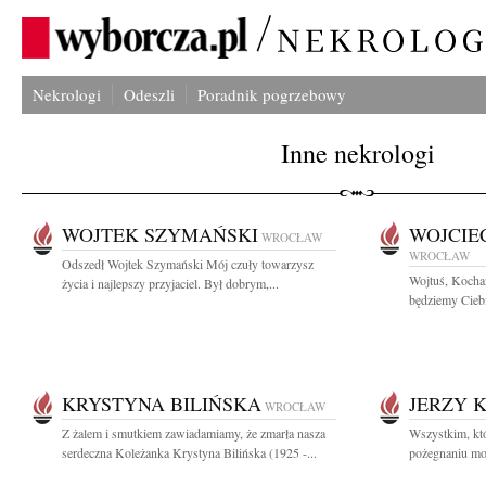
Nekrologi
Odeszli
Poradnik pogrzebowy
Inne nekrologi
WOJTEK SZYMAŃSKI
WOJCIE
WROCŁAW
WROCŁAW
Odszedł Wojtek Szymański Mój czuły towarzysz
Wojtuś, Kocha
życia i najlepszy przyjaciel. Był dobrym,...
będziemy Ciebi
KRYSTYNA BILIŃSKA
JERZY 
WROCŁAW
Z żalem i smutkiem zawiadamiamy, że zmarła nasza
Wszystkim, któ
serdeczna Koleżanka Krystyna Bilińska (1925 -...
pożegnaniu mo