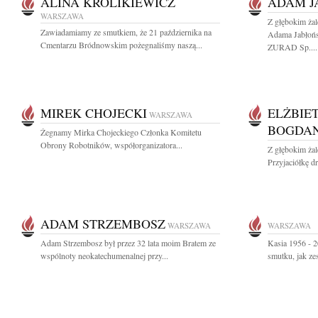
ALINA KRÓLIKIEWICZ
ADAM J
WARSZAWA
Z głębokim ża
Zawiadamiamy ze smutkiem, że 21 października na
Adama Jabłońs
Cmentarzu Bródnowskim pożegnaliśmy naszą...
ZURAD Sp....
MIREK CHOJECKI
ELŻBIE
WARSZAWA
BOGDA
Żegnamy Mirka Chojeckiego Członka Komitetu
Obrony Robotników, współorganizatora...
Z głębokim ża
Przyjaciółkę dr
ADAM STRZEMBOSZ
WARSZAWA
WARSZAWA
Adam Strzembosz był przez 32 lata moim Bratem ze
Kasia 1956 - 2
wspólnoty neokatechumenalnej przy...
smutku, jak ze