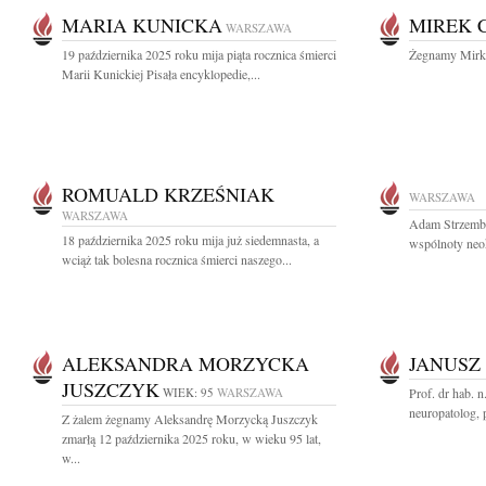
MARIA KUNICKA
MIREK 
WARSZAWA
19 października 2025 roku mija piąta rocznica śmierci
Żegnamy Mirka
Marii Kunickiej Pisała encyklopedie,...
ROMUALD KRZEŚNIAK
WARSZAWA
WARSZAWA
Adam Strzembo
18 października 2025 roku mija już siedemnasta, a
wspólnoty neok
wciąż tak bolesna rocznica śmierci naszego...
ALEKSANDRA MORZYCKA
JANUSZ
JUSZCZYK
WIEK: 95
WARSZAWA
Prof. dr hab. 
neuropatolog, 
Z żalem żegnamy Aleksandrę Morzycką Juszczyk
zmarłą 12 października 2025 roku, w wieku 95 lat,
w...