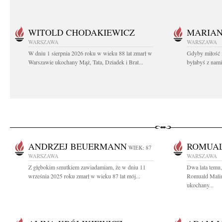
WITOLD CHODAKIEWICZ
MARIA
WARSZAWA
WARSZAWA
W dniu 1 sierpnia 2026 roku w wieku 88 lat zmarł w
Gdyby miłość 
Warszawie ukochany Mąż, Tata, Dziadek i Brat...
byłabyś z nami 
ANDRZEJ BEUERMANN
ROMUAL
WIEK: 87
WARSZAWA
WARSZAWA
Z głębokim smutkiem zawiadamiam, że w dniu 11
Dwa lata temu,
września 2025 roku zmarł w wieku 87 lat mój...
Romuald Malin
ukochany...