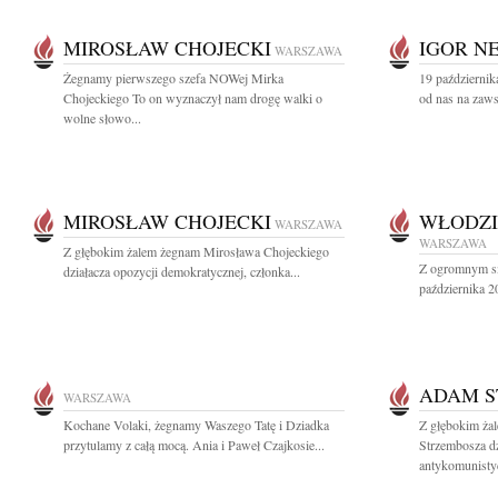
MIROSŁAW CHOJECKI
IGOR N
WARSZAWA
Żegnamy pierwszego szefa NOWej Mirka
19 października
Chojeckiego To on wyznaczył nam drogę walki o
od nas na zaws
wolne słowo...
MIROSŁAW CHOJECKI
WŁODZI
WARSZAWA
WARSZAWA
Z głębokim żalem żegnam Mirosława Chojeckiego
Z ogromnym sm
działacza opozycji demokratycznej, członka...
października 2
ADAM S
WARSZAWA
Kochane Volaki, żegnamy Waszego Tatę i Dziadka
Z głębokim ża
przytulamy z całą mocą. Ania i Paweł Czajkosie...
Strzembosza dz
antykomunistyc