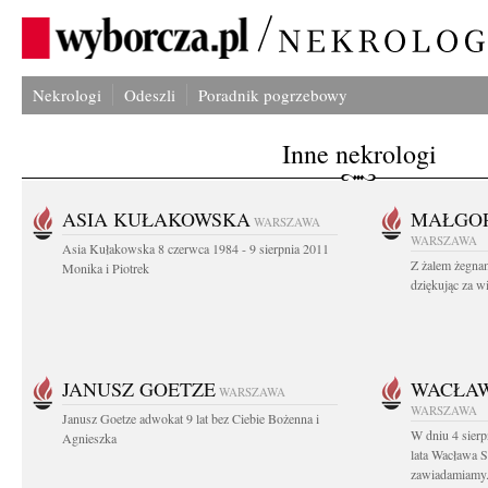
Nekrologi
Odeszli
Poradnik pogrzebowy
Inne nekrologi
ASIA KUŁAKOWSKA
MAŁGOR
WARSZAWA
WARSZAWA
Asia Kułakowska 8 czerwca 1984 - 9 sierpnia 2011
Z żalem żegnam
Monika i Piotrek
dziękując za w
JANUSZ GOETZE
WACŁAW
WARSZAWA
WARSZAWA
Janusz Goetze adwokat 9 lat bez Ciebie Bożenna i
W dniu 4 sier
Agnieszka
lata Wacława 
zawiadamiamy.