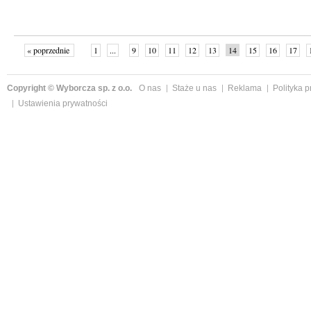
« poprzednie
1
...
9
10
11
12
13
14
15
16
17
»
Copyright © Wyborcza sp. z o.o.
O nas
Staże u nas
Reklama
Polityka 
Ustawienia prywatności