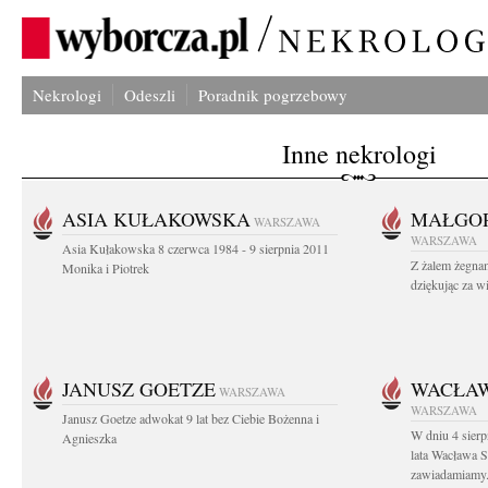
Nekrologi
Odeszli
Poradnik pogrzebowy
Inne nekrologi
ASIA KUŁAKOWSKA
MAŁGOR
WARSZAWA
WARSZAWA
Asia Kułakowska 8 czerwca 1984 - 9 sierpnia 2011
Z żalem żegnam
Monika i Piotrek
dziękując za w
JANUSZ GOETZE
WACŁAW
WARSZAWA
WARSZAWA
Janusz Goetze adwokat 9 lat bez Ciebie Bożenna i
W dniu 4 sier
Agnieszka
lata Wacława 
zawiadamiamy.