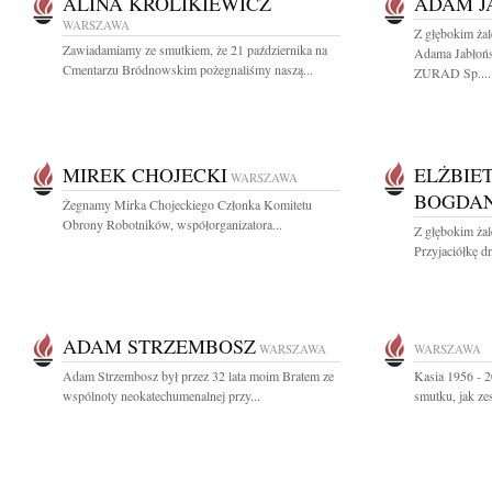
ALINA KRÓLIKIEWICZ
ADAM J
WARSZAWA
Z głębokim ża
Zawiadamiamy ze smutkiem, że 21 października na
Adama Jabłońs
Cmentarzu Bródnowskim pożegnaliśmy naszą...
ZURAD Sp....
MIREK CHOJECKI
ELŻBIE
WARSZAWA
BOGDA
Żegnamy Mirka Chojeckiego Członka Komitetu
Obrony Robotników, współorganizatora...
Z głębokim ża
Przyjaciółkę dr
ADAM STRZEMBOSZ
WARSZAWA
WARSZAWA
Adam Strzembosz był przez 32 lata moim Bratem ze
Kasia 1956 - 2
wspólnoty neokatechumenalnej przy...
smutku, jak ze