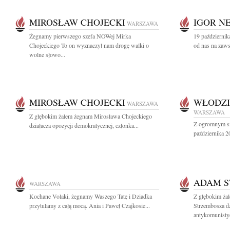
MIROSŁAW CHOJECKI
IGOR N
WARSZAWA
Żegnamy pierwszego szefa NOWej Mirka
19 października
Chojeckiego To on wyznaczył nam drogę walki o
od nas na zaws
wolne słowo...
MIROSŁAW CHOJECKI
WŁODZI
WARSZAWA
WARSZAWA
Z głębokim żalem żegnam Mirosława Chojeckiego
Z ogromnym sm
działacza opozycji demokratycznej, członka...
października 2
ADAM S
WARSZAWA
Kochane Volaki, żegnamy Waszego Tatę i Dziadka
Z głębokim ża
przytulamy z całą mocą. Ania i Paweł Czajkosie...
Strzembosza dz
antykomunistyc