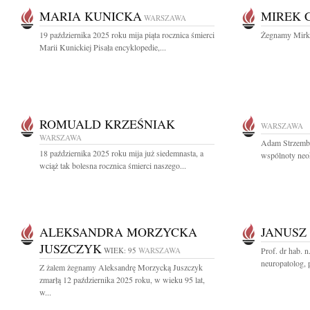
MARIA KUNICKA
MIREK 
WARSZAWA
19 października 2025 roku mija piąta rocznica śmierci
Żegnamy Mirka
Marii Kunickiej Pisała encyklopedie,...
ROMUALD KRZEŚNIAK
WARSZAWA
WARSZAWA
Adam Strzembo
18 października 2025 roku mija już siedemnasta, a
wspólnoty neok
wciąż tak bolesna rocznica śmierci naszego...
ALEKSANDRA MORZYCKA
JANUSZ
JUSZCZYK
WIEK: 95
WARSZAWA
Prof. dr hab. 
neuropatolog, 
Z żalem żegnamy Aleksandrę Morzycką Juszczyk
zmarłą 12 października 2025 roku, w wieku 95 lat,
w...