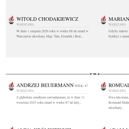
WITOLD CHODAKIEWICZ
MARIA
WARSZAWA
WARSZAWA
W dniu 1 sierpnia 2026 roku w wieku 88 lat zmarł w
Gdyby miłość 
Warszawie ukochany Mąż, Tata, Dziadek i Brat...
byłabyś z nami 
ANDRZEJ BEUERMANN
ROMUAL
WIEK: 87
WARSZAWA
WARSZAWA
Z głębokim smutkiem zawiadamiam, że w dniu 11
Dwa lata temu,
września 2025 roku zmarł w wieku 87 lat mój...
Romuald Malin
ukochany...