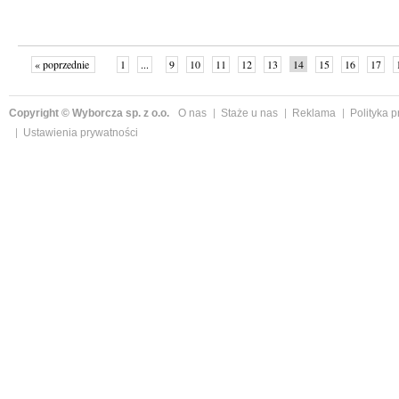
« poprzednie
1
...
9
10
11
12
13
14
15
16
17
»
Copyright © Wyborcza sp. z o.o.
O nas
Staże u nas
Reklama
Polityka 
Ustawienia prywatności