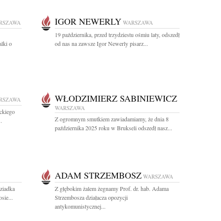
IGOR NEWERLY
RSZAWA
WARSZAWA
19 października, przed trzydziestu ośmiu laty, odszedł
lki o
od nas na zawsze Igor Newerly pisarz...
WŁODZIMIERZ SABINIEWICZ
RSZAWA
WARSZAWA
ckiego
Z ogromnym smutkiem zawiadamiamy, że dnia 8
.
października 2025 roku w Brukseli odszedł nasz...
ADAM STRZEMBOSZ
WARSZAWA
ziadka
Z głębokim żalem żegnamy Prof. dr. hab. Adama
sie...
Strzembosza działacza opozycji
antykomunistycznej...