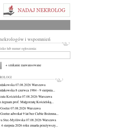
 nekrologów i wspomnień
wisko lub numer ogłoszenia:
+ szukanie zaawansowane
KROLOGI
ułakowska
07.08.2026
Warszawa
ułakowska 8 czerwca 1984 - 9 sierpnia...
zata Kościelska
07.08.2026
Warszawa
m żegnam prof. Małgorzatę Kościelską...
 Goetze
07.08.2026
Warszawa
 Goetze adwokat 9 lat bez Ciebie Bożenna...
a Stec-Myśliwska
07.08.2026
Warszawa
 4 sierpnia 2026 roku zmarła przeżywszy...