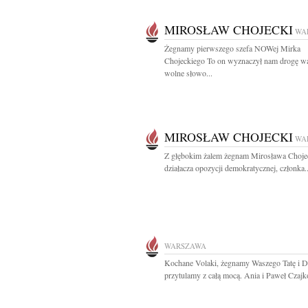
MIROSŁAW CHOJECKI
WA
Żegnamy pierwszego szefa NOWej Mirka
Chojeckiego To on wyznaczył nam drogę wa
wolne słowo...
MIROSŁAW CHOJECKI
WA
Z głębokim żalem żegnam Mirosława Choje
działacza opozycji demokratycznej, członka..
WARSZAWA
Kochane Volaki, żegnamy Waszego Tatę i D
przytulamy z całą mocą. Ania i Paweł Czajko