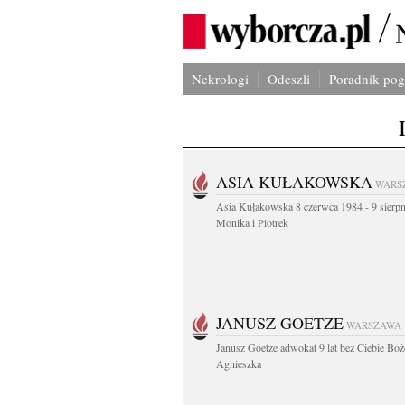
Nekrologi
Odeszli
Poradnik po
ASIA KUŁAKOWSKA
WARS
Asia Kułakowska 8 czerwca 1984 - 9 sierp
Monika i Piotrek
JANUSZ GOETZE
WARSZAWA
Janusz Goetze adwokat 9 lat bez Ciebie Boż
Agnieszka