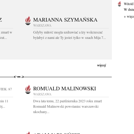
Witold
W dniu 
+ więc
Z
MARIANNA SZYMAŃSKA
WARSZAWA
t zmarł w
Gdyby miłość mogła uzdrawiać a łzy wskrzeszać
at...
byłabyś z nami ale Ty jesteś tylko w snach Mija 7...
więcej
ROMUALD MALINOWSKI
IEK: 87
WARSZAWA
niu 11
Dwa lata temu, 22 października 2023 roku zmarł
j...
Romuald Malinowski powstaniec warszawski
ukochany...