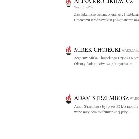
ALINA KRÓLIKIEWICZ
WARSZAWA
Zawiadamiamy ze smutkiem, że 21 paździer
Cmentarzu Bródnowskim pożegnaliśmy nasz
MIREK CHOJECKI
WARSZAW
Żegnamy Mirka Chojeckiego Członka Komi
Obrony Robotników, współorganizatora...
ADAM STRZEMBOSZ
WAR
Adam Strzembosz był przez 32 lata moim B
wspólnoty neokatechumenalnej przy...