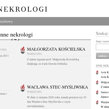
grzebowy
Inne nekrologi
Szukaj
Imię i naz
MAŁGORZATA KOŚCIELSKA
ZAWA
WARSZAWA
nia 2011
Z żalem żegnam prof. Małgorzatę Kościelską
dziękując za wiele Dorota Orlińska
INNE NE
Asia K
Asia K
Małgor
WACŁAWA STEC-MYŚLIWSKA
Z żale
WARSZAWA
Janusz
enna i
Janusz
W dniu 4 sierpnia 2026 roku zmarła przeżywszy 93
lata Wacława Stec-Myśliwska o czym
Wacław
zawiadamiamy...
W dniu