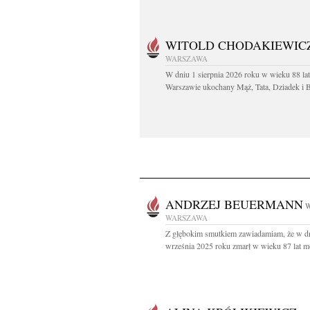
WITOLD CHODAKIEWIC
WARSZAWA
W dniu 1 sierpnia 2026 roku w wieku 88 la
Warszawie ukochany Mąż, Tata, Dziadek i Br
ANDRZEJ BEUERMANN
W
WARSZAWA
Z głębokim smutkiem zawiadamiam, że w d
września 2025 roku zmarł w wieku 87 lat mó