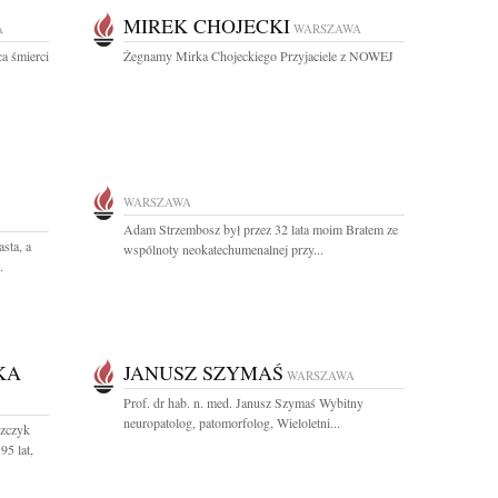
MIREK CHOJECKI
A
WARSZAWA
ca śmierci
Żegnamy Mirka Chojeckiego Przyjaciele z NOWEJ
WARSZAWA
Adam Strzembosz był przez 32 lata moim Bratem ze
sta, a
wspólnoty neokatechumenalnej przy...
.
KA
JANUSZ SZYMAŚ
WARSZAWA
Prof. dr hab. n. med. Janusz Szymaś Wybitny
neuropatolog, patomorfolog, Wieloletni...
szczyk
95 lat,