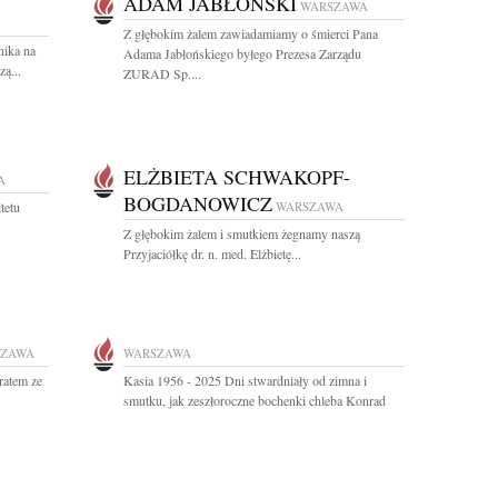
ADAM JABŁOŃSKI
WARSZAWA
Z głębokim żalem zawiadamiamy o śmierci Pana
nika na
Adama Jabłońskiego byłego Prezesa Zarządu
ą...
ZURAD Sp....
ELŻBIETA SCHWAKOPF-
A
BOGDANOWICZ
tetu
WARSZAWA
Z głębokim żalem i smutkiem żegnamy naszą
Przyjaciółkę dr. n. med. Elżbietę...
SZAWA
WARSZAWA
ratem ze
Kasia 1956 - 2025 Dni stwardniały od zimna i
smutku, jak zeszłoroczne bochenki chleba Konrad