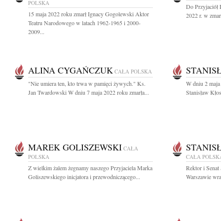
POLSKA
Do Przyjaciół
15 maja 2022 roku zmarł Ignacy Gogolewski Aktor
2022 r. w zmarł
Teatru Narodowego w latach 1962-1965 i 2000-
2009...
ALINA CYGAŃCZUK
STANIS
CAŁA POLSKA
"Nie umiera ten, kto trwa w pamięci żywych." Ks.
W dniu 2 maja 
Jan Twardowski W dniu 7 maja 2022 roku zmarła...
Stanisław Kłos
MAREK GOLISZEWSKI
STANIS
CAŁA
POLSKA
CAŁA POLSK
Z wielkim żalem żegnamy naszego Przyjaciela Marka
Rektor i Sena
Goliszewskiego inicjatora i przewodniczącego...
Warszawie wraz