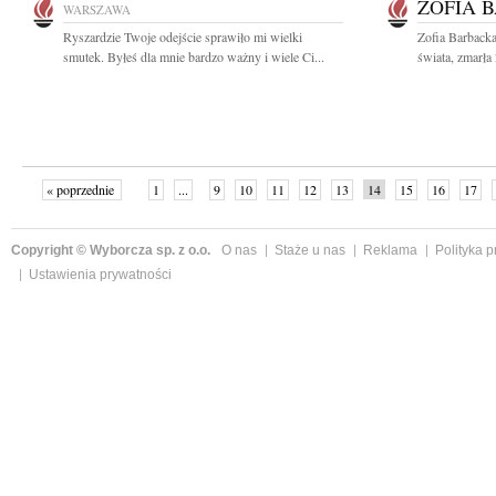
ZOFIA 
WARSZAWA
Ryszardzie Twoje odejście sprawiło mi wielki
Zofia Barbacka 
smutek. Byłeś dla mnie bardzo ważny i wiele Ci...
świata, zmarła
« poprzednie
1
...
9
10
11
12
13
14
15
16
17
»
Copyright © Wyborcza sp. z o.o.
O nas
Staże u nas
Reklama
Polityka 
Ustawienia prywatności