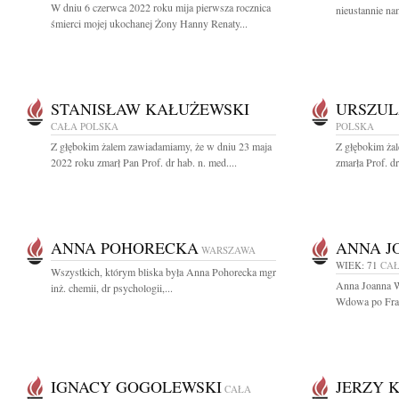
W dniu 6 czerwca 2022 roku mija pierwsza rocznica
nieustannie na
śmierci mojej ukochanej Żony Hanny Renaty...
STANISŁAW KAŁUŻEWSKI
URSZUL
CAŁA POLSKA
POLSKA
Z głębokim żalem zawiadamiamy, że w dniu 23 maja
Z głębokim żal
2022 roku zmarł Pan Prof. dr hab. n. med....
zmarła Prof. d
ANNA POHORECKA
ANNA J
WARSZAWA
WIEK: 71
CAŁ
Wszystkich, którym bliska była Anna Pohorecka mgr
Anna Joanna W
inż. chemii, dr psychologii,...
Wdowa po Fran
IGNACY GOGOLEWSKI
JERZY 
CAŁA