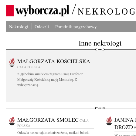
Nekrologi
Odeszli
Poradnik pogrzebowy
Inne nekrologi
MAŁGORZATA KOŚCIELSKA
CAŁA POLSKA
Z głębokim smutkiem żegnam Panią Profesor
Małgorzatę Kościelską moją Mentorkę. Z
wdzięcznością...
MAŁGORZATA SMOLEC
JANINA
CAŁA
POLSKA
DROZD
W
Odeszła nasza najukochańsza żona, matka i babcia
W zacnym wiek