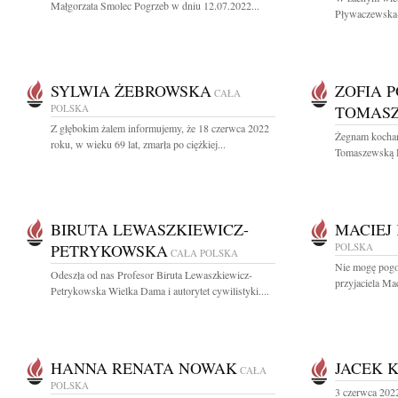
Małgorzata Smolec Pogrzeb w dniu 12.07.2022...
Pływaczewska-
SYLWIA ŻEBROWSKA
ZOFIA 
CAŁA
POLSKA
TOMAS
Z głębokim żalem informujemy, że 18 czerwca 2022
Żegnam kochan
roku, w wieku 69 lat, zmarła po ciężkiej...
Tomaszewską D
BIRUTA LEWASZKIEWICZ-
MACIEJ
PETRYKOWSKA
POLSKA
CAŁA POLSKA
Nie mogę pogod
Odeszła od nas Profesor Biruta Lewaszkiewicz-
przyjaciela Ma
Petrykowska Wielka Dama i autorytet cywilistyki....
HANNA RENATA NOWAK
JACEK 
CAŁA
POLSKA
3 czerwca 2022