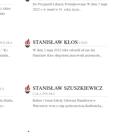
Do Przyjaciół Lekarzy Podziękowanie W dniu 3 maja
i Aktor
2022 r. w zmarł w 91. roku życia...
000-
STANISŁAW KŁOS
 POLSKA
ŁÓDŹ
." Ks.
W dniu 2 maja 2022 roku odszedł od nas inż.
marła...
Stanisław Kłos długoletni pracownik przemysłu...
STANISŁAW SZUSZKIEWICZ
ŁA
CAŁA POLSKA
ela Marka
Rektor i Senat Szkoły Głównej Handlowej w
o...
Warszawie wraz z całą społecznością akademicką...