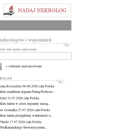
 nekrologów i wspomnień
wisko lub numer ogłoszenia:
+ szukanie zaawansowane
KROLOGI
zata Kościelska
06.08.2026
cała Polska
okim smutkiem żegnam Panią Profesor...
Rytel
31.07.2026
cała Polska
okim żalem w sercu żegnamy naszą...
ław Gomułka
27.07.2026
cała Polska
okim żalem przyjęliśmy wiadomość o...
ilecki
17.07.2026
cała Polska
 Podkarpackiego Stowarzyszenia...