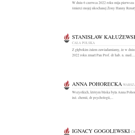
W dniu 6 czerwca 2022 roku mija pierwsza 
śmierci mojej ukochanej Żony Hanny Renaty
STANISŁAW KAŁUŻEWS
CAŁA POLSKA
Z głębokim żalem zawiadamiamy, że w dniu
2022 roku zmarł Pan Prof. dr hab. n. med....
ANNA POHORECKA
WARSZ
Wszystkich, którym bliska była Anna Poho
inż. chemii, dr psychologii,...
IGNACY GOGOLEWSKI
C