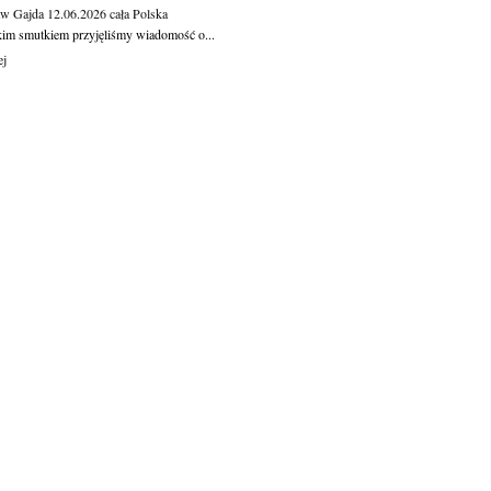
aw Gajda
12.06.2026
cała Polska
kim smutkiem przyjęliśmy wiadomość o...
ej