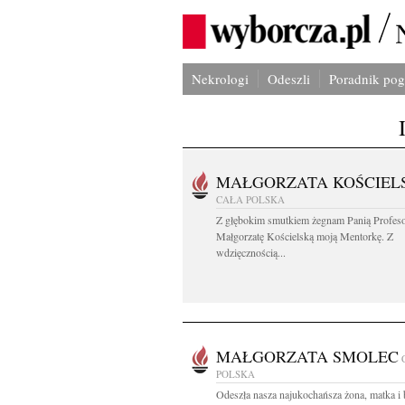
Nekrologi
Odeszli
Poradnik po
MAŁGORZATA KOŚCIEL
CAŁA POLSKA
Z głębokim smutkiem żegnam Panią Profes
Małgorzatę Kościelską moją Mentorkę. Z
wdzięcznością...
MAŁGORZATA SMOLEC
POLSKA
Odeszła nasza najukochańsza żona, matka i 