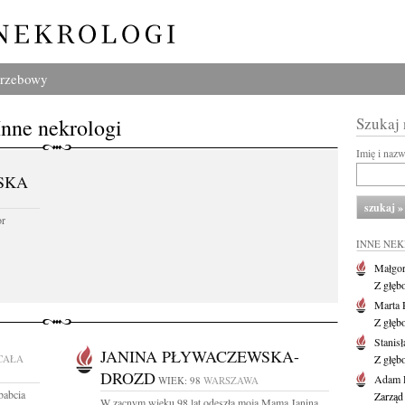
grzebowy
Inne nekrologi
Szukaj
Imię i naz
SKA
or
INNE NE
Małgor
Z głęb
Marta 
Z głęb
Stanis
JANINA PŁYWACZEWSKA-
CAŁA
Z głęb
DROZD
Adam P
WIEK: 98
WARSZAWA
babcia
Zarząd
W zacnym wieku 98 lat odeszła moja Mama Janina