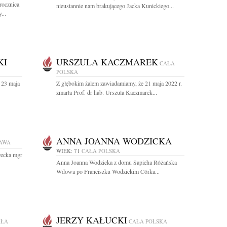
rocznica
nieustannie nam brakującego Jacka Kunickiego...
...
KI
URSZULA KACZMAREK
CAŁA
POLSKA
 23 maja
Z głębokim żalem zawiadamiamy, że 21 maja 2022 r.
zmarła Prof. dr hab. Urszula Kaczmarek...
ANNA JOANNA WODZICKA
AWA
WIEK: 71
CAŁA POLSKA
recka mgr
Anna Joanna Wodzicka z domu Sapieha Różańska
Wdowa po Franciszku Wodzickim Córka...
JERZY KAŁUCKI
AŁA
CAŁA POLSKA