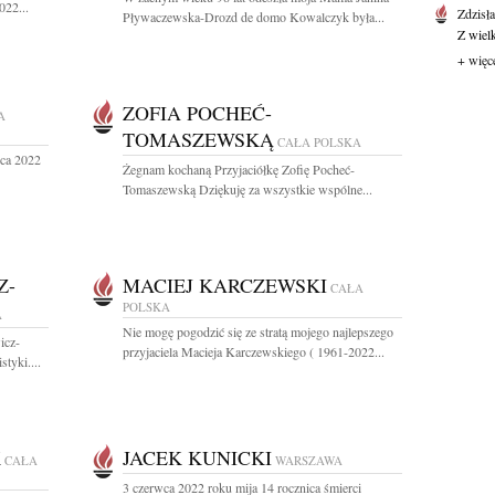
022...
Zdzisł
Pływaczewska-Drozd de domo Kowalczyk była...
Z wiel
+ więc
ZOFIA POCHEĆ-
A
TOMASZEWSKĄ
CAŁA POLSKA
wca 2022
Żegnam kochaną Przyjaciółkę Zofię Pocheć-
Tomaszewską Dziękuję za wszystkie wspólne...
Z-
MACIEJ KARCZEWSKI
CAŁA
POLSKA
A
Nie mogę pogodzić się ze stratą mojego najlepszego
icz-
przyjaciela Macieja Karczewskiego ( 1961-2022...
tyki....
K
JACEK KUNICKI
CAŁA
WARSZAWA
3 czerwca 2022 roku mija 14 rocznica śmierci