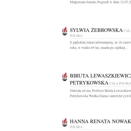
Małgorzata Smolec Pogrzeb w dniu 12.07.2
SYLWIA ŻEBROWSKA
CAŁ
POLSKA
Z głębokim żalem informujemy, że 18 czer
roku, w wieku 69 lat, zmarła po ciężkiej...
BIRUTA LEWASZKIEWIC
PETRYKOWSKA
CAŁA POLSK
Odeszła od nas Profesor Biruta Lewaszkiew
Petrykowska Wielka Dama i autorytet cywilis
HANNA RENATA NOWA
POLSKA