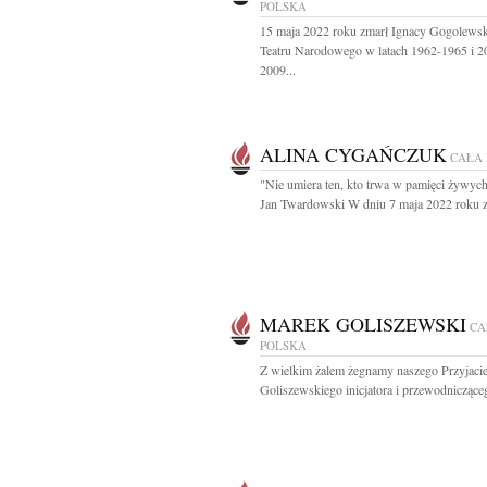
POLSKA
15 maja 2022 roku zmarł Ignacy Gogolewsk
Teatru Narodowego w latach 1962-1965 i 2
2009...
ALINA CYGAŃCZUK
CAŁA
"Nie umiera ten, kto trwa w pamięci żywych
Jan Twardowski W dniu 7 maja 2022 roku z
MAREK GOLISZEWSKI
CA
POLSKA
Z wielkim żalem żegnamy naszego Przyjaci
Goliszewskiego inicjatora i przewodnicząceg