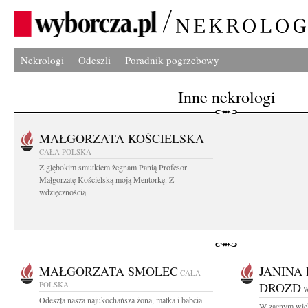
Nekrologi
Odeszli
Poradnik pogrzebowy
Inne nekrologi
MAŁGORZATA KOŚCIELSKA
CAŁA POLSKA
Z głębokim smutkiem żegnam Panią Profesor
Małgorzatę Kościelską moją Mentorkę. Z
wdzięcznością...
MAŁGORZATA SMOLEC
JANINA
CAŁA
POLSKA
DROZD
W
Odeszła nasza najukochańsza żona, matka i babcia
W zacnym wiek