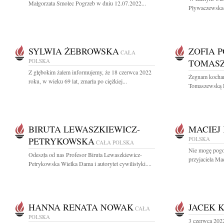
Małgorzata Smolec Pogrzeb w dniu 12.07.2022...
Pływaczewska-
SYLWIA ŻEBROWSKA
ZOFIA 
CAŁA
POLSKA
TOMAS
Z głębokim żalem informujemy, że 18 czerwca 2022
Żegnam kochan
roku, w wieku 69 lat, zmarła po ciężkiej...
Tomaszewską D
BIRUTA LEWASZKIEWICZ-
MACIEJ
PETRYKOWSKA
POLSKA
CAŁA POLSKA
Nie mogę pogod
Odeszła od nas Profesor Biruta Lewaszkiewicz-
przyjaciela Ma
Petrykowska Wielka Dama i autorytet cywilistyki....
HANNA RENATA NOWAK
JACEK 
CAŁA
POLSKA
3 czerwca 2022