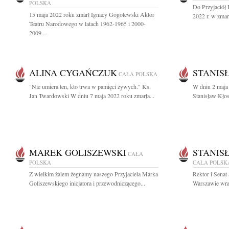
POLSKA
Do Przyjaciół
15 maja 2022 roku zmarł Ignacy Gogolewski Aktor
2022 r. w zmarł
Teatru Narodowego w latach 1962-1965 i 2000-
2009...
ALINA CYGAŃCZUK
STANIS
CAŁA POLSKA
"Nie umiera ten, kto trwa w pamięci żywych." Ks.
W dniu 2 maja 
Jan Twardowski W dniu 7 maja 2022 roku zmarła...
Stanisław Kłos
MAREK GOLISZEWSKI
STANIS
CAŁA
POLSKA
CAŁA POLSK
Z wielkim żalem żegnamy naszego Przyjaciela Marka
Rektor i Sena
Goliszewskiego inicjatora i przewodniczącego...
Warszawie wraz