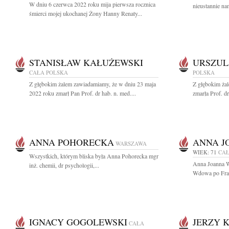
W dniu 6 czerwca 2022 roku mija pierwsza rocznica
nieustannie na
śmierci mojej ukochanej Żony Hanny Renaty...
STANISŁAW KAŁUŻEWSKI
URSZUL
CAŁA POLSKA
POLSKA
Z głębokim żalem zawiadamiamy, że w dniu 23 maja
Z głębokim żal
2022 roku zmarł Pan Prof. dr hab. n. med....
zmarła Prof. d
ANNA POHORECKA
ANNA J
WARSZAWA
WIEK: 71
CAŁ
Wszystkich, którym bliska była Anna Pohorecka mgr
Anna Joanna W
inż. chemii, dr psychologii,...
Wdowa po Fran
IGNACY GOGOLEWSKI
JERZY 
CAŁA