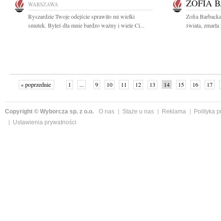
ZOFIA 
WARSZAWA
Ryszardzie Twoje odejście sprawiło mi wielki
Zofia Barbacka 
smutek. Byłeś dla mnie bardzo ważny i wiele Ci...
świata, zmarła
« poprzednie
1
...
9
10
11
12
13
14
15
16
17
»
Copyright © Wyborcza sp. z o.o.
O nas
Staże u nas
Reklama
Polityka 
Ustawienia prywatności