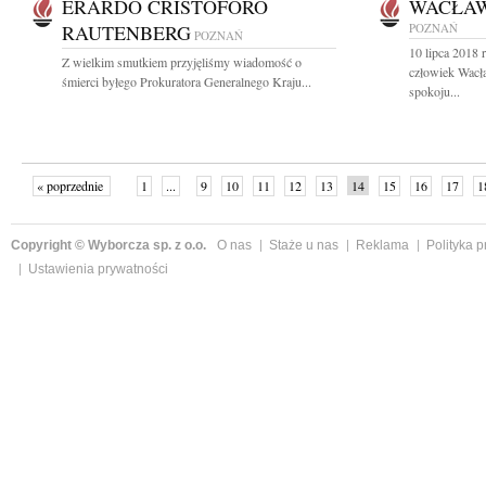
ERARDO CRISTOFORO
WACŁAW
RAUTENBERG
POZNAŃ
POZNAŃ
10 lipca 2018 
Z wielkim smutkiem przyjęliśmy wiadomość o
człowiek Wac
śmierci byłego Prokuratora Generalnego Kraju...
spokoju...
« poprzednie
1
...
9
10
11
12
13
14
15
16
17
1
Copyright © Wyborcza sp. z o.o.
O nas
Staże u nas
Reklama
Polityka 
Ustawienia prywatności