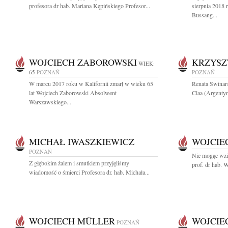
profesora dr hab. Mariana Kępińskiego Profesor...
sierpnia 2018 
Bussang...
WOJCIECH ZABOROWSKI
KRZYSZ
WIEK:
65
POZNAŃ
POZNAŃ
W marcu 2017 roku w Kalifornii zmarł w wieku 65
Renata Swinar
lat Wojciech Zaborowski Absolwent
Claa (Argentyn
Warszawskiego...
MICHAŁ IWASZKIEWICZ
WOJCIE
POZNAŃ
Nie mogąc wzi
Z głębokim żalem i smutkiem przyjęliśmy
prof. dr hab. W
wiadomość o śmierci Profesora dr. hab. Michała...
WOJCIECH MÜLLER
WOJCIE
POZNAŃ