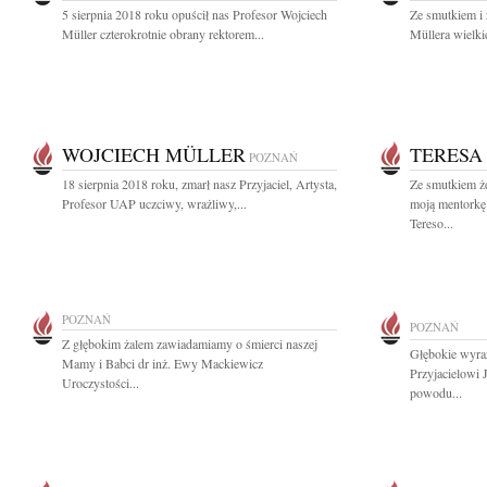
5 sierpnia 2018 roku opuścił nas Profesor Wojciech
Ze smutkiem i
Müller czterokrotnie obrany rektorem...
Müllera wielkie
WOJCIECH MÜLLER
TERESA
POZNAŃ
18 sierpnia 2018 roku, zmarł nasz Przyjaciel, Artysta,
Ze smutkiem że
Profesor UAP uczciwy, wrażliwy,...
moją mentorkę
Tereso...
POZNAŃ
POZNAŃ
Z głębokim żalem zawiadamiamy o śmierci naszej
Głębokie wyra
Mamy i Babci dr inż. Ewy Mackiewicz
Przyjacielowi 
Uroczystości...
powodu...