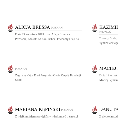
ALICJA BRESSA
KAZIMI
POZNAŃ
POZNAŃ
Dnia 29 września 2018 roku Alicja Bressa z
Z okazji 50-tej
Poznania, odeszła od nas. Babciu kochamy Cię i na...
Tymienieckiego
MACIEJ
POZNAŃ
Żegnamy Ojca Kasi Janyskiej-Cyris Zespół Fundacji
Dnia 18 wrześn
Malta
Maciej Lejman 
MARIANA KĘPIŃSKI
DANUT
POZNAŃ
Z wielkim żalem przyjęliśmy wiadomość o śmierci
Z głębokim ża