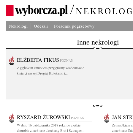
Nekrologi
Odeszli
Poradnik pogrzebowy
Inne nekrologi
ELŻBIETA FIKUS
POZNAŃ
Z głębokim smutkiem przyjęliśmy wiadomość o
śmierci naszej Drogiej Koleżanki i...
RYSZARD ŻUROWSKI
JAN ST
POZNAŃ
W dniu 16 października 2018 roku po ciężkiej
Ze smutkiem z
chorobie zmarł nasz ukochany Brat i Szwagier...
zmarł nasz Tat