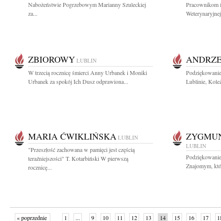
Nabożeństwie Pogrzebowym Marianny Szuleckiej
Pracownikom 
za...
Weterynaryjnej.
ZBIOROWY
ANDRZE
LUBLIN
W trzecią rocznicę śmierci Anny Urbanek i Moniki
Podziękowani
Urbanek za spokój Ich Dusz odprawiona...
Lublinie, Kole
MARIA ĆWIKLIŃSKA
ZYGMUN
LUBLIN
LUBLIN
"Przeszłość zachowana w pamięci jest częścią
Podziękowanie 
teraźniejszości" T. Kotarbiński W pierwszą
Znajomym, któr
rocznicę...
« poprzednie
1
...
9
10
11
12
13
14
15
16
17
1