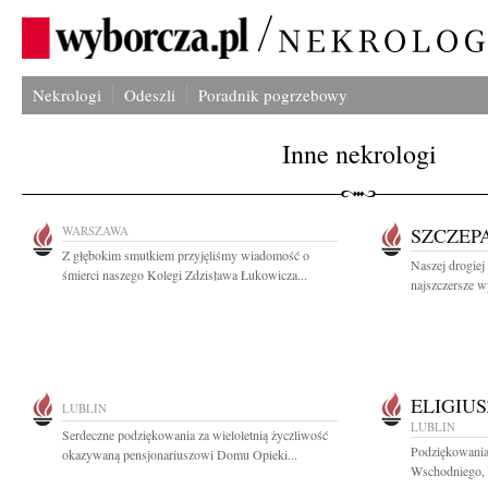
Nekrologi
Odeszli
Poradnik pogrzebowy
Inne nekrologi
WARSZAWA
SZCZEP
Z głębokim smutkiem przyjęliśmy wiadomość o
Naszej drogie
śmierci naszego Kolegi Zdzisława Łukowicza...
najszczersze w
ELIGIU
LUBLIN
LUBLIN
Serdeczne podziękowania za wieloletnią życzliwość
Podziękowania
okazywaną pensjonariuszowi Domu Opieki...
Wschodniego, 