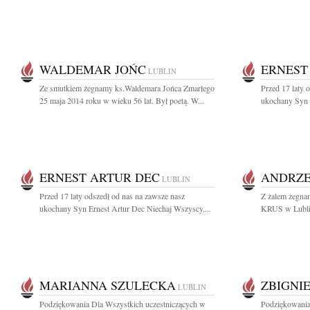
WALDEMAR JOŃC
ERNEST
LUBLIN
Ze smutkiem żegnamy ks.Waldemara Jońca Zmarłego
Przed 17 laty 
25 maja 2014 roku w wieku 56 lat. Był poetą. W...
ukochany Syn E
ERNEST ARTUR DEC
ANDRZE
LUBLIN
Przed 17 laty odszedł od nas na zawsze nasz
Z żalem żegna
ukochany Syn Ernest Artur Dec Niechaj Wszyscy,...
KRUS w Lublin
MARIANNA SZULECKA
ZBIGNI
LUBLIN
Podziękowania Dla Wszystkich uczestniczących w
Podziękowania