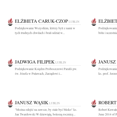
ELŻBIETA CARUK-CZOP
ELŻBIE
LUBLIN
Podziękowanie Wszystkim, którzy byli z nami w
Podziękowanie
tych trudnych chwilach i brali udział w...
bólu i uczestni
JADWIGA FILIPEK
JANUSZ
LUBLIN
Podziękowanie Księdzu Proboszczowi Parafii pw.
Podziękowanie
św. Józefa w Puławach, Zarządowi i...
ks. prof. Jerz
JANUSZ WĄSIK
ROBERT
LUBLIN
"Można odejść na zawsze, by stale być blisko" ks.
Robert Kuwałe
Jan Twardowski W dziewiątą, bolesną rocznicę...
June 2014 of P