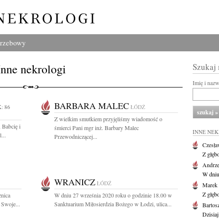
grzebowy
Inne nekrologi
Szukaj
Imię i naz
BARBARA MALEC
: 86
ŁÓDŹ
Z wielkim smutkiem przyjęliśmy wiadomość o
 Babcię i
śmierci Pani mgr inż. Barbary Malec
INNE NE
...
Przewodniczącej...
Czesła
Z głęb
Andrze
W dniu 
WRANICZ
ŁÓDŹ
Marek 
Z głęb
znica
W dniu 27 września 2020 roku o godzinie 18.00 w
 Swoje...
Sanktuarium Miłosierdzia Bożego w Łodzi, ulica...
Bartos
Dzisiaj