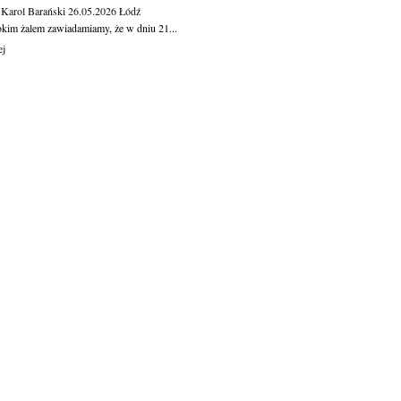
 Karol Barański
26.05.2026
Łódź
okim żalem zawiadamiamy, że w dniu 21...
ej