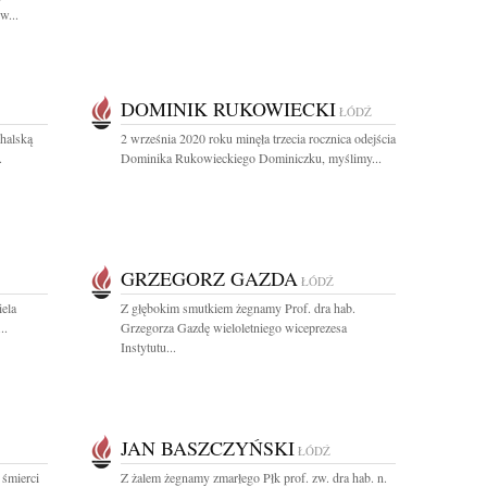
w...
DOMINIK RUKOWIECKI
ŁÓDŹ
halską
2 września 2020 roku minęła trzecia rocznica odejścia
.
Dominika Rukowieckiego Dominiczku, myślimy...
GRZEGORZ GAZDA
ŁÓDŹ
ela
Z głębokim smutkiem żegnamy Prof. dra hab.
..
Grzegorza Gazdę wieloletniego wiceprezesa
Instytutu...
JAN BASZCZYŃSKI
ŁÓDŹ
 śmierci
Z żalem żegnamy zmarłego Płk prof. zw. dra hab. n.