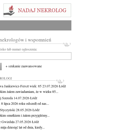
 nekrologów i wspomnień
wisko lub numer ogłoszenia:
+ szukanie zaawansowane
KROLOGI
wa Jankiewicz-Ferszt
wiek: 85
23.07.2026
Łódź
okim żalem zawiadamiam, że w wieku 85...
j Szereda
14.07.2026
Łódź
8 lipca 2026 roku odszedł od nas...
Styczyński
28.05.2026
Łódź
okim smutkiem i żalem przyjęliśmy...
z Gwizdała
27.05.2026
Łódź
 mija dziesięć lat od dnia, kiedy...