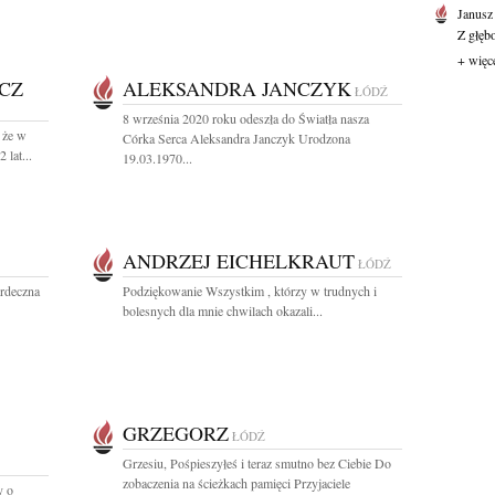
Janusz
Z głęb
+ więc
CZ
ALEKSANDRA JANCZYK
ŁÓDŹ
8 września 2020 roku odeszła do Światła nasza
 że w
Córka Serca Aleksandra Janczyk Urodzona
lat...
19.03.1970...
ANDRZEJ EICHELKRAUT
ŁÓDŹ
erdeczna
Podziękowanie Wszystkim , którzy w trudnych i
bolesnych dla mnie chwilach okazali...
GRZEGORZ
ŁÓDŹ
Grzesiu, Pośpieszyłeś i teraz smutno bez Ciebie Do
zobaczenia na ścieżkach pamięci Przyjaciele
y o