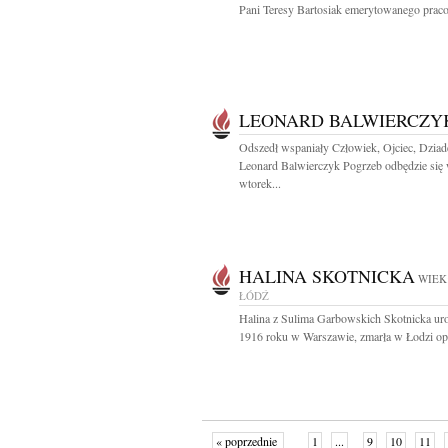
Pani Teresy Bartosiak emerytowanego praco
LEONARD BALWIERCZY
Odszedł wspaniały Człowiek, Ojciec, Dziad
Leonard Balwierczyk Pogrzeb odbędzie się
wtorek...
HALINA SKOTNICKA
WIEK:
ŁÓDŹ
Halina z Sulima Garbowskich Skotnicka u
1916 roku w Warszawie, zmarła w Łodzi opa
« poprzednie
1
...
9
10
11