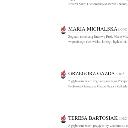
śmierci Marii Cichońskiej-Marczak uznanej 
MARIA MICHALSKA
ŁÓDŹ
Żegnam ukochaną Bratową Prof. Marię Mic
wspaniałego Człowieka, którego będzie mi..
GRZEGORZ GAZDA
ŁÓDŹ
Z głębokim żalem żegnamy naszego Przyjaci
Profesora Grzegorza Gazdę Beata i Raffaele.
TERESA BARTOSIAK
ŁÓDŹ
Z głębokim żalem przyjęliśmy wiadomość o