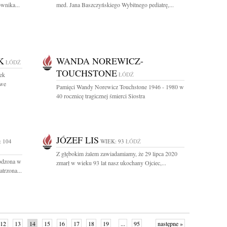
wnika...
med. Jana Baszczyńskiego Wybitnego pediatrę,...
K
WANDA NOREWICZ-
ŁÓDŹ
TOUCHSTONE
ek
ŁÓDŹ
 we
Pamięci Wandy Norewicz Touchstone 1946 - 1980 w
40 rocznicę tragicznej śmierci Siostra
JÓZEF LIS
 104
WIEK: 93
ŁÓDŹ
Z głębokim żalem zawiadamiamy, że 29 lipca 2020
rodzona w
zmarł w wieku 93 lat nasz ukochany Ojciec,...
trzona...
12
13
14
15
16
17
18
19
...
95
następne »