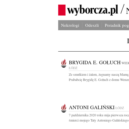
Nekrologi
Odeszli
Poradnik po
BRYGIDA E. GOŁUCH
WIEK
ŁÓDŹ
Ze smutkiem i żalem, żegnamy naszą Mamę,
Prababcię Brygidę E. Gołuch z domu Wenzel
ANTONI GALIŃSKI
ŁÓDŹ
7 października 2020 roku mija pierwsza roc
śmierci mojego Taty Antoniego Galińskiego