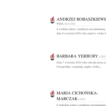
ANDRZEJ ROBASZKIEWI
WIEK: 62
ŁÓDŹ
Z wielkim żalem i smutkiem zawiadamiamy,
dniu 8 września 2020 roku zmarł w wieku 62 
BARBARA YERBURY
ŁÓDŹ
Dnia 7 września 2020 roku odeszła nasza s
Przyjaciółka, wspaniała, mądra i dobra...
MARIA CICHOŃSKA-
MARCZAK
ŁÓDŹ
Z głębokim żalem i smutkiem zawiadamiam