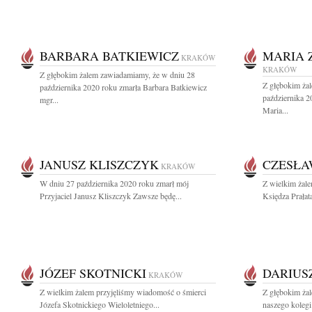
BARBARA BATKIEWICZ
MARIA 
KRAKÓW
KRAKÓW
Z głębokim żalem zawiadamiamy, że w dniu 28
Z głębokim ża
października 2020 roku zmarła Barbara Batkiewicz
października 2
mgr...
Maria...
JANUSZ KLISZCZYK
CZESŁA
KRAKÓW
W dniu 27 października 2020 roku zmarł mój
Z wielkim żal
Przyjaciel Janusz Kliszczyk Zawsze będę...
Księdza Prałat
JÓZEF SKOTNICKI
DARIUS
KRAKÓW
Z wielkim żalem przyjęliśmy wiadomość o śmierci
Z głębokim ża
Józefa Skotnickiego Wieloletniego...
naszego koleg