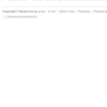
»
Copyright © Wyborcza sp. z o.o.
O nas
Staże u nas
Reklama
Polityka 
Ustawienia prywatności