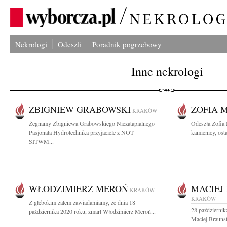
Nekrologi
Odeszli
Poradnik pogrzebowy
Inne nekrologi
ZBIGNIEW GRABOWSKI
ZOFIA 
KRAKÓW
Żegnamy Zbigniewa Grabowskiego Niezatapialnego
Odeszła Zofia 
Pasjonata Hydrotechnika przyjaciele z NOT
kamienicy, osta
SITWM...
WŁODZIMIERZ MEROŃ
MACIEJ
KRAKÓW
KRAKÓW
Z głębokim żalem zawiadamiamy, że dnia 18
28 październik
października 2020 roku, zmarł Włodzimierz Meroń...
Maciej Braunst