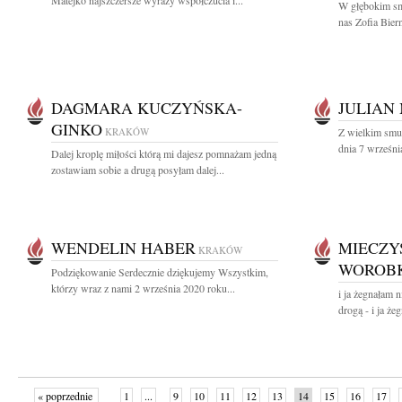
Matejko najszczersze wyrazy współczucia i...
W głębokim sm
nas Zofia Biern
DAGMARA KUCZYŃSKA-
JULIAN
GINKO
KRAKÓW
Z wielkim smu
dnia 7 wrześni
Dalej kroplę miłości którą mi dajesz pomnażam jedną
zostawiam sobie a drugą posyłam dalej...
WENDELIN HABER
MIECZY
KRAKÓW
WOROBK
Podziękowanie Serdecznie dziękujemy Wszystkim,
którzy wraz z nami 2 września 2020 roku...
i ja żegnałam n
drogą - i ja że
« poprzednie
1
...
9
10
11
12
13
14
15
16
17