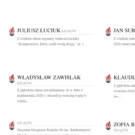
JULIUSZ ŁUCIUK
JAN SU
KRAKÓW
Z wielkim żalem żegnamy Juliusza Łuciuka
Z wielkim żale
"Kompozytora, który szedł swoją drogą " ur. 1...
2020 zmarł nas
WŁADYSŁAW ZAWIŚLAK
KLAUDI
KRAKÓW
Z głębokim ża
Z głębokim żalem zawiadamiamy, że w dniu 4
września 2020
października 2020 r. odszedł na wieczną wartę w
św....
wieku...
KRAKÓW
ZOFIA 
Naszemu Drogiemu Koledze Dr inż. Bartłomiejowi
KRAKÓW