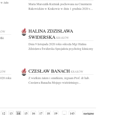
 w żalu
Maria Marszalik-Kuźniak pochowana na Cmentarzu
Rakowickim w Krakowie w dniu 1 grudnia 2020 r....
HALINA ZDZISŁAWA
KÓW
ŚWIDERSKA
ółki
KRAKÓW
Dnia 9 listopada 2020 roku odeszła Mgr Halina
Zdzisława Świderska Specjalista psycholog kliniczny
CZESŁAW BANACH
KÓW
KRAKÓW
020 roku
Z wielkim żalem i smutkiem, żegnam Prof. dr hab.
Czesława Banacha Mojego wieloletniego...
12
13
14
15
16
17
18
19
...
143
następne