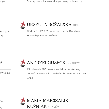
ego...
Mieczysława Lubowieckiego założyciela naszej...
URSZULA RÓŻALSKA
KIELCE
ujemy, że
W dniu 10.12.2020 odeszła Urszula Różalska
zy...
Wspaniała Mama i Babcia
RA
ANDRZEJ GUZECKI
KRAKÓW
13 listopada 2020 roku zmarł dr n. m. Andrzej
chwilę nie
Guzecki Lwowianin Zawiadamia pogrążona w żalu
Żona...
MARIA MARSZALIK-
ÓW
KUŹNIAK
zej
KRAKÓW