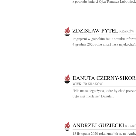
z powodu śmierci Ojca Tomasza Lubowiecki
ZDZISŁAW PYTEL
KRAKÓW
Pogrążeni w głębokim żalu i smutku inform
4 grudnia 2020 roku zmarł nasz najukochańs
DANUTA CZERNY-SIKO
WIEK: 70
KRAKÓW
"Nie ma takiego życia, które by choć przez 
było nieśmiertelne" Danuta...
ANDRZEJ GUZIECKI
KRAK
13 listopada 2020 roku zmarł dr n. m. Andr