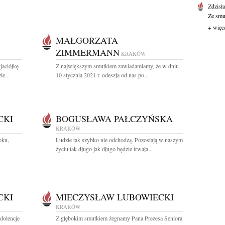
Zdzisł
Ze smut
+ więc
MAŁGORZATA
ZIMMERMANN
KRAKÓW
aciółkę
Z największym smutkiem zawiadamiamy, że w dniu
e...
10 stycznia 2021 r. odeszła od nas po...
CKI
BOGUSŁAWA PAŁCZYŃSKA
KRAKÓW
oku,
Ludzie tak szybko nie odchodzą. Pozostają w naszym
życiu tak długo jak długo będzie trwała...
CKI
MIECZYSŁAW LUBOWIECKI
KRAKÓW
dolencje
Z głębokim smutkiem żegnamy Pana Prezesa Seniora