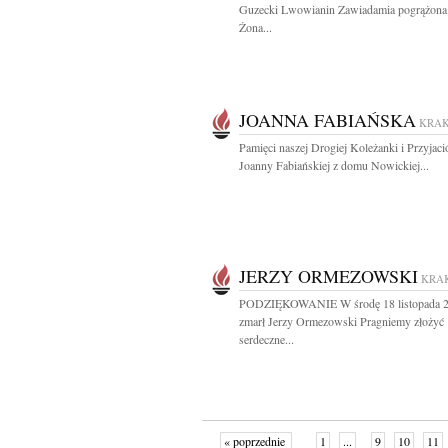
Guzecki Lwowianin Zawiadamia pogrążona
Żona...
JOANNA FABIAŃSKA
KRA
Pamięci naszej Drogiej Koleżanki i Przyjaci
Joanny Fabiańskiej z domu Nowickiej...
JERZY ORMEZOWSKI
KRA
PODZIĘKOWANIE W środę 18 listopada 2
zmarł Jerzy Ormezowski Pragniemy złożyć
serdeczne...
« poprzednie
1
...
9
10
11