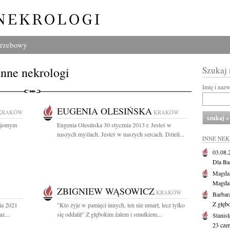
grzebowy
Inne nekrologi
Szukaj
Imię i naz
EUGENIA OLESIŃSKA
KRAKÓW
KRAKÓW
najomym
Eugenia Olesińska 30 stycznia 2013 r. Jesteś w
naszych myślach. Jesteś w naszych sercach. Dzieli...
INNE NE
03.08
Dla Ba
Magdal
Magdal
ZBIGNIEW WĄSOWICZ
KRAKÓW
Barbar
Z głęb
ia 2021
"Kto żyje w pamięci innych, ten nie umarł, lecz tylko
z...
się oddalił" Z głębokim żalem i smutkiem...
Stanis
23 cze