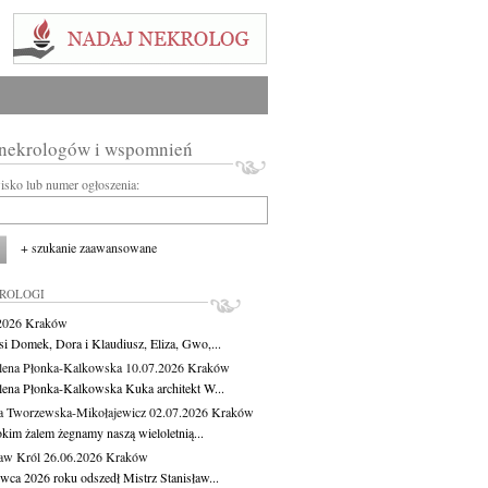
 nekrologów i wspomnień
wisko lub numer ogłoszenia:
+ szukanie zaawansowane
KROLOGI
.2026
Kraków
si Domek, Dora i Klaudiusz, Eliza, Gwo,...
ena Płonka-Kalkowska
10.07.2026
Kraków
ena Płonka-Kalkowska Kuka architekt W...
a Tworzewska-Mikołajewicz
02.07.2026
Kraków
okim żalem żegnamy naszą wieloletnią...
ław Król
26.06.2026
Kraków
rwca 2026 roku odszedł Mistrz Stanisław...