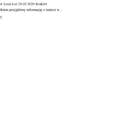
aw Lesia Leś
29.05.2026
Kraków
kiem przyjęliśmy informację o śmierci w...
ej