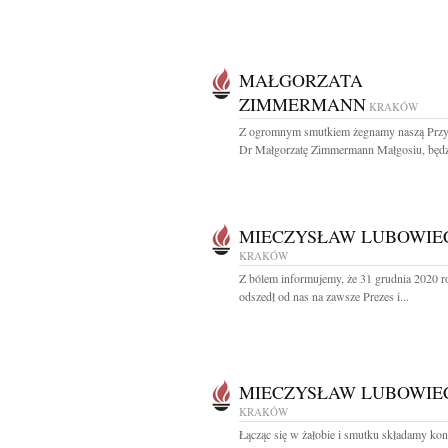
MAŁGORZATA
ZIMMERMANN
KRAKÓW
Z ogromnym smutkiem żegnamy naszą Przyj
Dr Małgorzatę Zimmermann Małgosiu, będzi
MIECZYSŁAW LUBOWIE
KRAKÓW
Z bólem informujemy, że 31 grudnia 2020 r
odszedł od nas na zawsze Prezes i...
MIECZYSŁAW LUBOWIE
KRAKÓW
Łącząc się w żałobie i smutku składamy kon