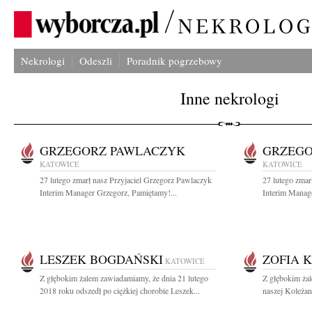
Nekrologi
Odeszli
Poradnik pogrzebowy
Inne nekrologi
GRZEGORZ PAWLACZYK
GRZEGO
KATOWICE
KATOWICE
27 lutego zmarł nasz Przyjaciel Grzegorz Pawlaczyk
27 lutego zmar
Interim Manager Grzegorz, Pamiętamy!...
Interim Manage
LESZEK BOGDAŃSKI
ZOFIA 
KATOWICE
Z głębokim żalem zawiadamiamy, że dnia 21 lutego
Z głębokim ża
2018 roku odszedł po ciężkiej chorobie Leszek...
naszej Koleżank