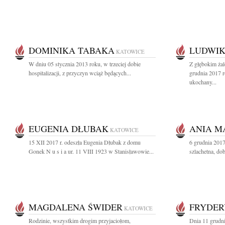
DOMINIKA TABAKA
LUDWI
KATOWICE
W dniu 05 stycznia 2013 roku, w trzeciej dobie
Z głębokim ża
hospitalizacji, z przyczyn wciąż będących...
grudnia 2017 r
ukochany...
EUGENIA DŁUBAK
ANIA M
KATOWICE
15 XII 2017 r. odeszła Eugenia Dłubak z domu
6 grudnia 201
Gonek N u s i a ur. 11 VIII 1923 w Stanisławowie...
szlachetna, dob
MAGDALENA ŚWIDER
FRYDER
KATOWICE
Rodzinie, wszystkim drogim przyjaciołom,
Dnia 11 grudni