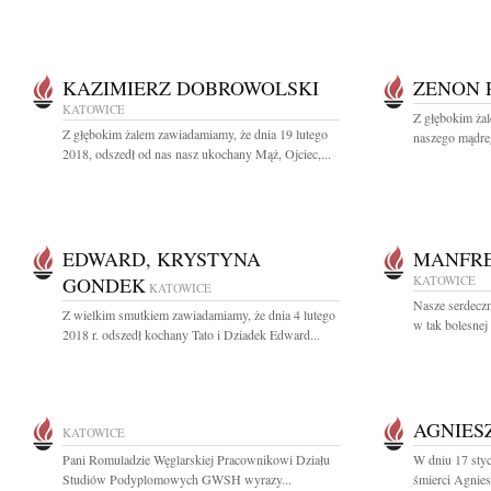
KAZIMIERZ DOBROWOLSKI
ZENON 
KATOWICE
Z głębokim ża
Z głębokim żalem zawiadamiamy, że dnia 19 lutego
naszego mądreg
2018, odszedł od nas nasz ukochany Mąż, Ojciec,...
EDWARD, KRYSTYNA
MANFRE
GONDEK
KATOWICE
KATOWICE
Nasze serdecz
Z wielkim smutkiem zawiadamiamy, że dnia 4 lutego
w tak bolesnej d
2018 r. odszedł kochany Tato i Dziadek Edward...
AGNIES
KATOWICE
Pani Romuladzie Węglarskiej Pracownikowi Działu
W dniu 17 styc
Studiów Podyplomowych GWSH wyrazy...
śmierci Agnies