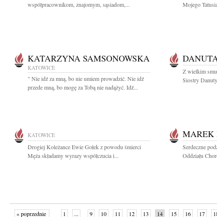
współpracownikom, znajomym, sąsiadom,...
Mojego Tatusia
KATARZYNA SAMSONOWSKA
DANUTA
KATOWICE
Z wielkim smu
" Nie idź za mną, bo nie umiem prowadzić. Nie idź
Siostry Danuty
przede mną, bo mogę za Tobą nie nadążyć. Idź...
MAREK 
KATOWICE
Drogiej Koleżance Ewie Gołek z powodu śmierci
Serdeczne pod
Męża składamy wyrazy współczucia i...
Oddziału Chor
« poprzednie
1
...
9
10
11
12
13
14
15
16
17
1