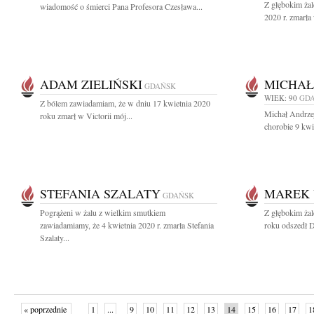
Z głębokim ża
wiadomość o śmierci Pana Profesora Czesława...
2020 r. zmarła
ADAM ZIELIŃSKI
MICHAŁ
GDAŃSK
WIEK: 90
GD
Z bólem zawiadamiam, że w dniu 17 kwietnia 2020
Michał Andrzej
roku zmarł w Victorii mój...
chorobie 9 kwi
STEFANIA SZALATY
MAREK
GDAŃSK
Pogrążeni w żalu z wielkim smutkiem
Z głębokim ża
zawiadamiamy, że 4 kwietnia 2020 r. zmarła Stefania
roku odszedł D
Szalaty...
« poprzednie
1
...
9
10
11
12
13
14
15
16
17
1