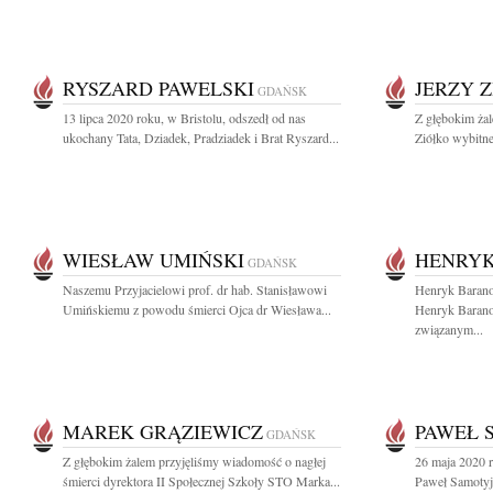
RYSZARD PAWELSKI
JERZY 
GDAŃSK
13 lipca 2020 roku, w Bristolu, odszedł od nas
Z głębokim żal
ukochany Tata, Dziadek, Pradziadek i Brat Ryszard...
Ziółko wybitn
WIESŁAW UMIŃSKI
HENRYK
GDAŃSK
Naszemu Przyjacielowi prof. dr hab. Stanisławowi
Henryk Bara
Umińskiemu z powodu śmierci Ojca dr Wiesława...
Henryk Baranow
związanym...
MAREK GRĄZIEWICZ
PAWEŁ 
GDAŃSK
Z głębokim żalem przyjęliśmy wiadomość o nagłej
26 maja 2020 
śmierci dyrektora II Społecznej Szkoły STO Marka...
Paweł Samotyj 