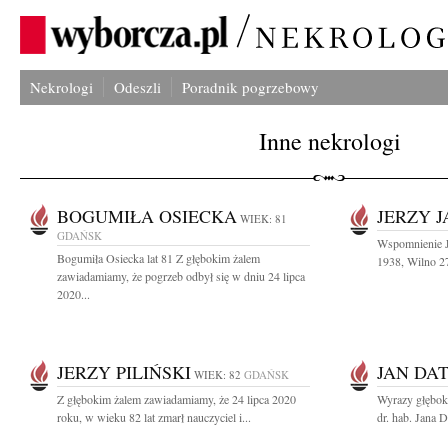
Nekrologi
Odeszli
Poradnik pogrzebowy
Inne nekrologi
BOGUMIŁA OSIECKA
JERZY 
WIEK: 81
GDAŃSK
Wspomnienie J
Bogumiła Osiecka lat 81 Z głębokim żalem
1938, Wilno 27
zawiadamiamy, że pogrzeb odbył się w dniu 24 lipca
2020...
JERZY PILIŃSKI
JAN DA
WIEK: 82
GDAŃSK
Z głębokim żalem zawiadamiamy, że 24 lipca 2020
Wyrazy głębok
roku, w wieku 82 lat zmarł nauczyciel i...
dr. hab. Jana D