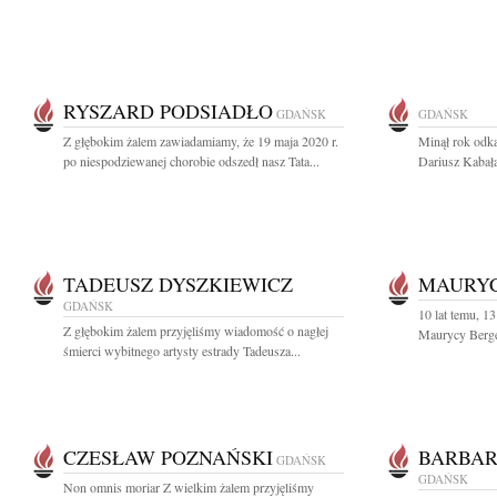
RYSZARD PODSIADŁO
GDAŃSK
GDAŃSK
Z głębokim żalem zawiadamiamy, że 19 maja 2020 r.
Minął rok odką
po niespodziewanej chorobie odszedł nasz Tata...
Dariusz Kabał
TADEUSZ DYSZKIEWICZ
MAURYC
GDAŃSK
10 lat temu, 1
Z głębokim żalem przyjęliśmy wiadomość o nagłej
Maurycy Berge
śmierci wybitnego artysty estrady Tadeusza...
CZESŁAW POZNAŃSKI
BARBAR
GDAŃSK
GDAŃSK
Non omnis moriar Z wielkim żalem przyjęliśmy