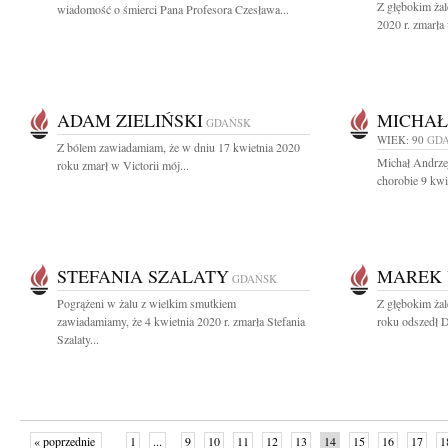
Z głębokim ża
wiadomość o śmierci Pana Profesora Czesława...
2020 r. zmarła
ADAM ZIELIŃSKI
MICHAŁ
GDAŃSK
WIEK: 90
GD
Z bólem zawiadamiam, że w dniu 17 kwietnia 2020
Michał Andrzej
roku zmarł w Victorii mój...
chorobie 9 kwi
STEFANIA SZALATY
MAREK
GDAŃSK
Pogrążeni w żalu z wielkim smutkiem
Z głębokim ża
zawiadamiamy, że 4 kwietnia 2020 r. zmarła Stefania
roku odszedł D
Szalaty...
« poprzednie
1
...
9
10
11
12
13
14
15
16
17
1