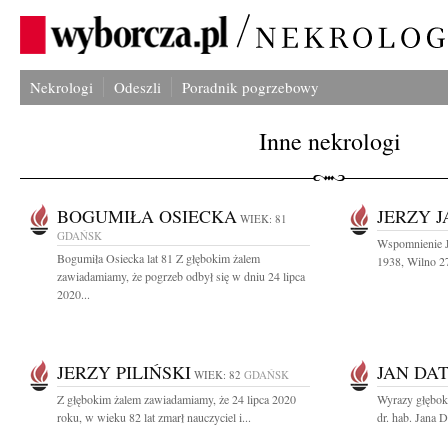
Nekrologi
Odeszli
Poradnik pogrzebowy
Inne nekrologi
BOGUMIŁA OSIECKA
JERZY 
WIEK: 81
GDAŃSK
Wspomnienie J
Bogumiła Osiecka lat 81 Z głębokim żalem
1938, Wilno 27
zawiadamiamy, że pogrzeb odbył się w dniu 24 lipca
2020...
JERZY PILIŃSKI
JAN DA
WIEK: 82
GDAŃSK
Z głębokim żalem zawiadamiamy, że 24 lipca 2020
Wyrazy głębok
roku, w wieku 82 lat zmarł nauczyciel i...
dr. hab. Jana D