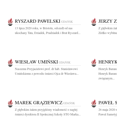
RYSZARD PAWELSKI
JERZY 
GDAŃSK
13 lipca 2020 roku, w Bristolu, odszedł od nas
Z głębokim żal
ukochany Tata, Dziadek, Pradziadek i Brat Ryszard...
Ziółko wybitn
WIESŁAW UMIŃSKI
HENRYK
GDAŃSK
Naszemu Przyjacielowi prof. dr hab. Stanisławowi
Henryk Bara
Umińskiemu z powodu śmierci Ojca dr Wiesława...
Henryk Baranow
związanym...
MAREK GRĄZIEWICZ
PAWEŁ 
GDAŃSK
Z głębokim żalem przyjęliśmy wiadomość o nagłej
26 maja 2020 
śmierci dyrektora II Społecznej Szkoły STO Marka...
Paweł Samotyj 