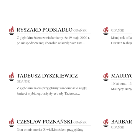
RYSZARD PODSIADŁO
GDAŃSK
GDAŃSK
Z głębokim żalem zawiadamiamy, że 19 maja 2020 r.
Minął rok odką
po niespodziewanej chorobie odszedł nasz Tata...
Dariusz Kabał
TADEUSZ DYSZKIEWICZ
MAURYC
GDAŃSK
10 lat temu, 1
Z głębokim żalem przyjęliśmy wiadomość o nagłej
Maurycy Berge
śmierci wybitnego artysty estrady Tadeusza...
CZESŁAW POZNAŃSKI
BARBAR
GDAŃSK
GDAŃSK
Non omnis moriar Z wielkim żalem przyjęliśmy