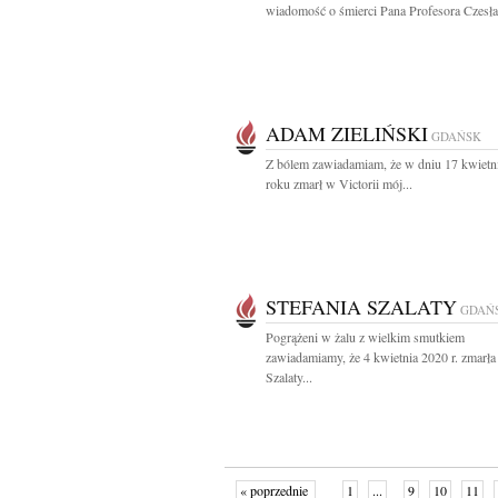
wiadomość o śmierci Pana Profesora Czesła
ADAM ZIELIŃSKI
GDAŃSK
Z bólem zawiadamiam, że w dniu 17 kwietn
roku zmarł w Victorii mój...
STEFANIA SZALATY
GDAŃ
Pogrążeni w żalu z wielkim smutkiem
zawiadamiamy, że 4 kwietnia 2020 r. zmarła
Szalaty...
« poprzednie
1
...
9
10
11