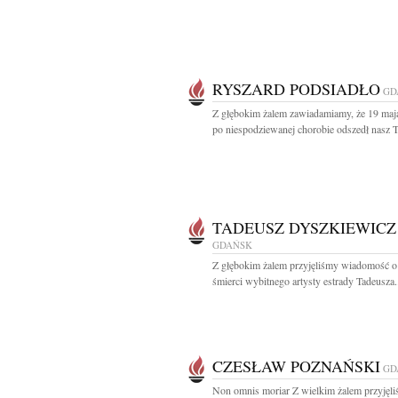
RYSZARD PODSIADŁO
GD
Z głębokim żalem zawiadamiamy, że 19 maja
po niespodziewanej chorobie odszedł nasz Ta
TADEUSZ DYSZKIEWICZ
GDAŃSK
Z głębokim żalem przyjęliśmy wiadomość o 
śmierci wybitnego artysty estrady Tadeusza.
CZESŁAW POZNAŃSKI
GD
Non omnis moriar Z wielkim żalem przyjęl