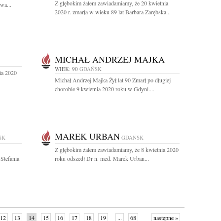
Z głębokim żalem zawiadamiamy, że 20 kwietnia
wa...
2020 r. zmarła w wieku 89 lat Barbara Zarębska...
MICHAŁ ANDRZEJ MAJKA
WIEK: 90
GDAŃSK
ia 2020
Michał Andrzej Majka Żył lat 90 Zmarł po długiej
chorobie 9 kwietnia 2020 roku w Gdyni....
MAREK URBAN
SK
GDAŃSK
Z głębokim żalem zawiadamiamy, że 8 kwietnia 2020
 Stefania
roku odszedł Dr n. med. Marek Urban...
12
13
14
15
16
17
18
19
...
68
następne »