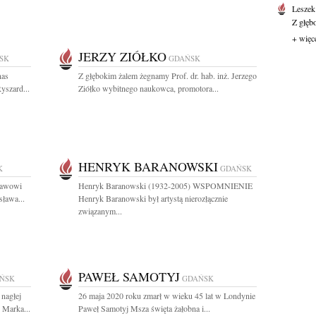
Leszek
Z głęb
+ więc
JERZY ZIÓŁKO
SK
GDAŃSK
nas
Z głębokim żalem żegnamy Prof. dr. hab. inż. Jerzego
yszard...
Ziółko wybitnego naukowca, promotora...
HENRYK BARANOWSKI
K
GDAŃSK
sławowi
Henryk Baranowski (1932-2005) WSPOMNIENIE
ława...
Henryk Baranowski był artystą nierozłącznie
związanym...
PAWEŁ SAMOTYJ
ŃSK
GDAŃSK
nagłej
26 maja 2020 roku zmarł w wieku 45 lat w Londynie
 Marka...
Paweł Samotyj Msza święta żałobna i...