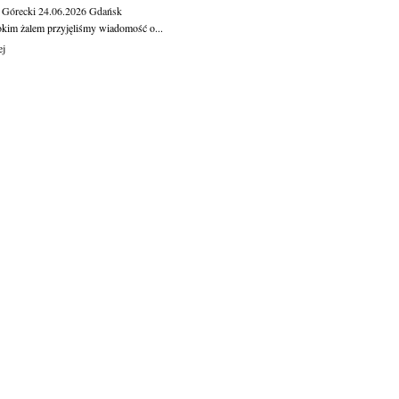
 Górecki
24.06.2026
Gdańsk
okim żalem przyjęliśmy wiadomość o...
ej