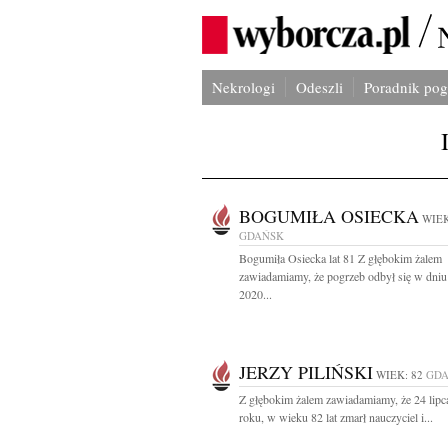
Nekrologi
Odeszli
Poradnik po
BOGUMIŁA OSIECKA
WIEK
GDAŃSK
Bogumiła Osiecka lat 81 Z głębokim żalem
zawiadamiamy, że pogrzeb odbył się w dniu 
2020...
JERZY PILIŃSKI
WIEK: 82
GD
Z głębokim żalem zawiadamiamy, że 24 lipc
roku, w wieku 82 lat zmarł nauczyciel i...