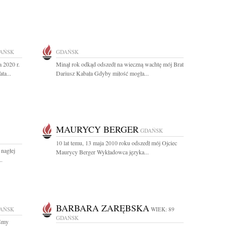
AŃSK
GDAŃSK
 2020 r.
Minął rok odkąd odszedł na wieczną wachtę mój Brat
ta...
Dariusz Kabała Gdyby miłość mogła...
MAURYCY BERGER
GDAŃSK
10 lat temu, 13 maja 2010 roku odszedł mój Ojciec
nagłej
Maurycy Berger Wykładowca języka...
..
BARBARA ZARĘBSKA
AŃSK
WIEK: 89
GDAŃSK
iśmy