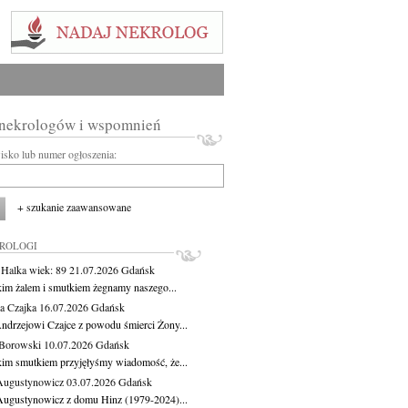
 nekrologów i wspomnień
wisko lub numer ogłoszenia:
+ szukanie zaawansowane
KROLOGI
 Halka
wiek: 89
21.07.2026
Gdańsk
kim żalem i smutkiem żegnamy naszego...
a Czajka
16.07.2026
Gdańsk
ndrzejowi Czajce z powodu śmierci Żony...
Borowski
10.07.2026
Gdańsk
kim smutkiem przyjęłyśmy wiadomość, że...
Augustynowicz
03.07.2026
Gdańsk
Augustynowicz z domu Hinz (1979-2024)...