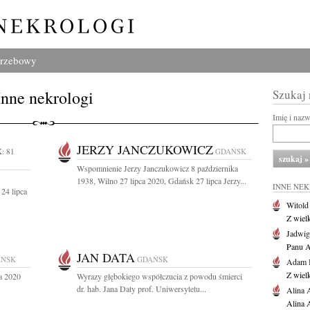
grzebowy
Inne nekrologi
Szukaj
Imię i naz
JERZY JANCZUKOWICZ
: 81
GDAŃSK
Wspomnienie Jerzy Janczukowicz 8 października
1938, Wilno 27 lipca 2020, Gdańsk 27 lipca Jerzy...
INNE NE
24 lipca
Witold
Z wiel
Jadwig
Panu A
JAN DATA
AŃSK
GDAŃSK
Adam 
Z wiel
a 2020
Wyrazy głębokiego współczucia z powodu śmierci
dr. hab. Jana Daty prof. Uniwersytetu...
Alina 
Alina 