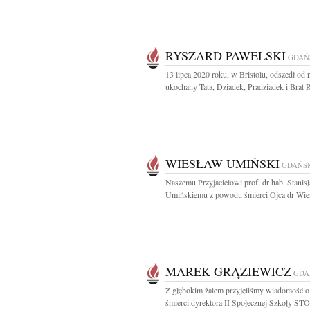
RYSZARD PAWELSKI
GDAŃ
13 lipca 2020 roku, w Bristolu, odszedł od 
ukochany Tata, Dziadek, Pradziadek i Brat R
WIESŁAW UMIŃSKI
GDAŃS
Naszemu Przyjacielowi prof. dr hab. Stani
Umińskiemu z powodu śmierci Ojca dr Wies
MAREK GRĄZIEWICZ
GDA
Z głębokim żalem przyjęliśmy wiadomość o 
śmierci dyrektora II Społecznej Szkoły STO