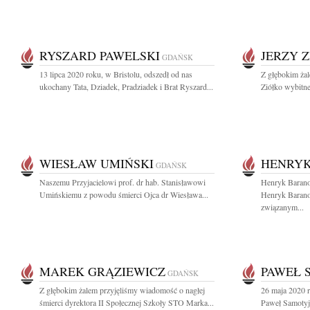
RYSZARD PAWELSKI
JERZY 
GDAŃSK
13 lipca 2020 roku, w Bristolu, odszedł od nas
Z głębokim żal
ukochany Tata, Dziadek, Pradziadek i Brat Ryszard...
Ziółko wybitn
WIESŁAW UMIŃSKI
HENRYK
GDAŃSK
Naszemu Przyjacielowi prof. dr hab. Stanisławowi
Henryk Bara
Umińskiemu z powodu śmierci Ojca dr Wiesława...
Henryk Baranow
związanym...
MAREK GRĄZIEWICZ
PAWEŁ 
GDAŃSK
Z głębokim żalem przyjęliśmy wiadomość o nagłej
26 maja 2020 
śmierci dyrektora II Społecznej Szkoły STO Marka...
Paweł Samotyj 