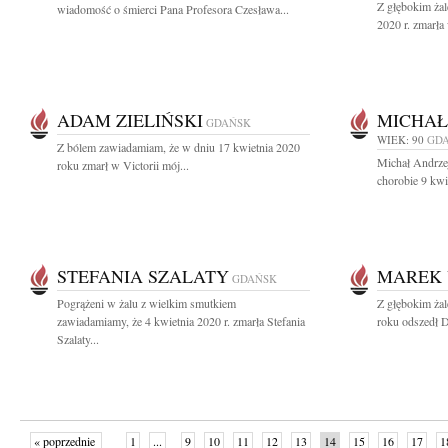
Z głębokim ża
wiadomość o śmierci Pana Profesora Czesława...
2020 r. zmarła
ADAM ZIELIŃSKI
MICHAŁ
GDAŃSK
WIEK: 90
GD
Z bólem zawiadamiam, że w dniu 17 kwietnia 2020
Michał Andrzej
roku zmarł w Victorii mój...
chorobie 9 kwi
STEFANIA SZALATY
MAREK
GDAŃSK
Pogrążeni w żalu z wielkim smutkiem
Z głębokim ża
zawiadamiamy, że 4 kwietnia 2020 r. zmarła Stefania
roku odszedł D
Szalaty...
« poprzednie
1
...
9
10
11
12
13
14
15
16
17
1