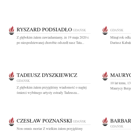
RYSZARD PODSIADŁO
GDAŃSK
GDAŃSK
Z głębokim żalem zawiadamiamy, że 19 maja 2020 r.
Minął rok odką
po niespodziewanej chorobie odszedł nasz Tata...
Dariusz Kabał
TADEUSZ DYSZKIEWICZ
MAURYC
GDAŃSK
10 lat temu, 1
Z głębokim żalem przyjęliśmy wiadomość o nagłej
Maurycy Berge
śmierci wybitnego artysty estrady Tadeusza...
CZESŁAW POZNAŃSKI
BARBAR
GDAŃSK
GDAŃSK
Non omnis moriar Z wielkim żalem przyjęliśmy