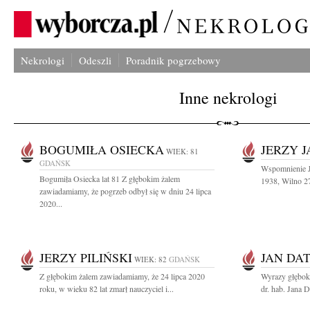
Nekrologi
Odeszli
Poradnik pogrzebowy
Inne nekrologi
BOGUMIŁA OSIECKA
JERZY 
WIEK: 81
GDAŃSK
Wspomnienie J
Bogumiła Osiecka lat 81 Z głębokim żalem
1938, Wilno 27
zawiadamiamy, że pogrzeb odbył się w dniu 24 lipca
2020...
JERZY PILIŃSKI
JAN DA
WIEK: 82
GDAŃSK
Z głębokim żalem zawiadamiamy, że 24 lipca 2020
Wyrazy głębok
roku, w wieku 82 lat zmarł nauczyciel i...
dr. hab. Jana D