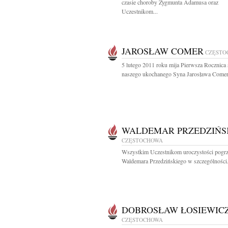
czasie choroby Zygmunta Adamusa oraz
Uczestnikom...
JAROSŁAW COMER
CZĘSTO
5 lutego 2011 roku mija Pierwsza Rocznica 
naszego ukochanego Syna Jarosława Comera
WALDEMAR PRZEDZIŃS
CZĘSTOCHOWA
Wszystkim Uczestnikom uroczystości pogr
Waldemara Przedzińskiego w szczególności.
DOBROSŁAW ŁOSIEWIC
CZĘSTOCHOWA