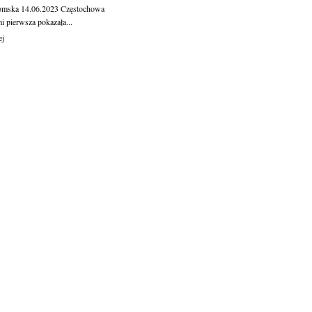
omska
14.06.2023
Częstochowa
 pierw­sza po­ka­za­ła...
ej