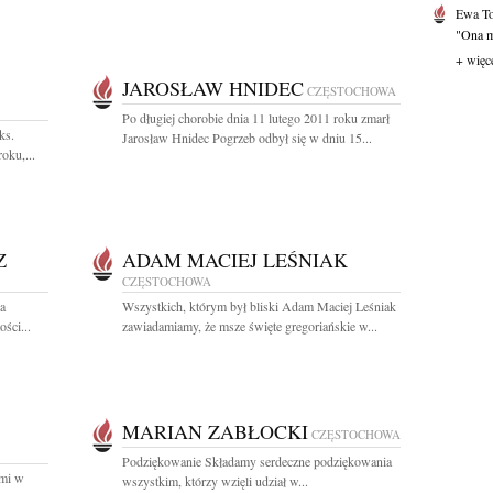
Ewa T
"Ona mi
+ więc
JAROSŁAW HNIDEC
CZĘSTOCHOWA
Po długiej chorobie dnia 11 lutego 2011 roku zmarł
ks.
Jarosław Hnidec Pogrzeb odbył się w dniu 15...
oku,...
Z
ADAM MACIEJ LEŚNIAK
CZĘSTOCHOWA
a
Wszystkich, którym był bliski Adam Maciej Leśniak
ści...
zawiadamiamy, że msze święte gregoriańskie w...
MARIAN ZABŁOCKI
CZĘSTOCHOWA
Podziękowanie Składamy serdeczne podziękowania
ami w
wszystkim, którzy wzięli udział w...