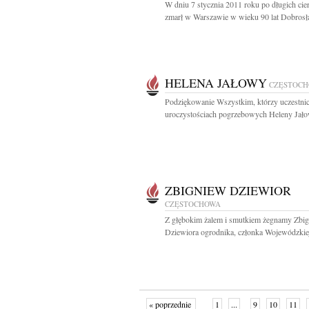
W dniu 7 stycznia 2011 roku po długich cie
zmarł w Warszawie w wieku 90 lat Dobrosła
HELENA JAŁOWY
CZĘSTOC
Podziękowanie Wszystkim, którzy uczestnic
uroczystościach pogrzebowych Heleny Jało
ZBIGNIEW DZIEWIOR
CZĘSTOCHOWA
Z głębokim żalem i smutkiem żegnamy Zbi
Dziewiora ogrodnika, członka Wojewódzkiej
« poprzednie
1
...
9
10
11