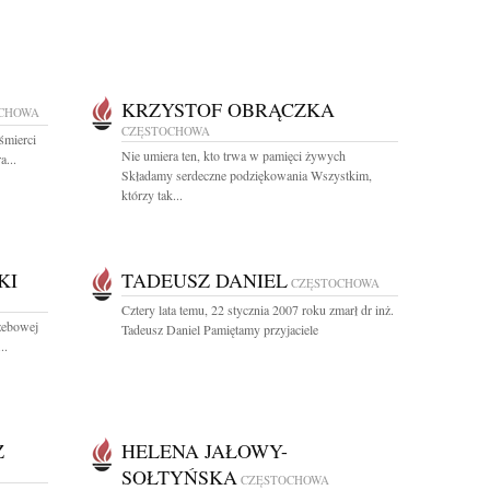
KRZYSTOF OBRĄCZKA
CHOWA
CZĘSTOCHOWA
śmierci
Nie umiera ten, kto trwa w pamięci żywych
...
Składamy serdeczne podziękowania Wszystkim,
którzy tak...
KI
TADEUSZ DANIEL
CZĘSTOCHOWA
Cztery lata temu, 22 stycznia 2007 roku zmarł dr inż.
zebowej
Tadeusz Daniel Pamiętamy przyjaciele
..
Z
HELENA JAŁOWY-
SOŁTYŃSKA
CZĘSTOCHOWA