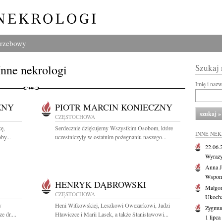
grzebowy
Inne nekrologi
Szukaj
Imię i naz
ZNY
PIOTR MARCIN KONIECZNY
CZĘSTOCHOWA
kę,
Serdecznie dziękujemy Wszystkim Osobom, które
INNE NE
by...
uczestniczyły w ostatnim pożegnaniu naszego...
22.06
Wyrazy
Anna J
Wspomn
HENRYK DĄBROWSKI
Małgor
CZĘSTOCHOWA
Ukochan
y
Heni Witkowskiej, Leszkowi Owczarkowi, Jadzi
Zygmun
e dr....
Hławiczce i Marii Lasek, a także Stanisławowi...
1 lipca