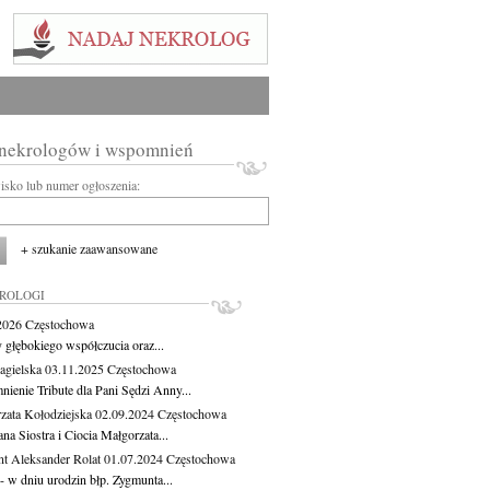
 nekrologów i wspomnień
wisko lub numer ogłoszenia:
+ szukanie zaawansowane
KROLOGI
.2026
Częstochowa
 głębokiego współczucia oraz...
agielska
03.11.2025
Częstochowa
ienie Tribute dla Pani Sędzi Anny...
zata Kołodziejska
02.09.2024
Częstochowa
a Siostra i Ciocia Małgorzata...
t Aleksander Rolat
01.07.2024
Częstochowa
 - w dniu urodzin błp. Zygmunta...