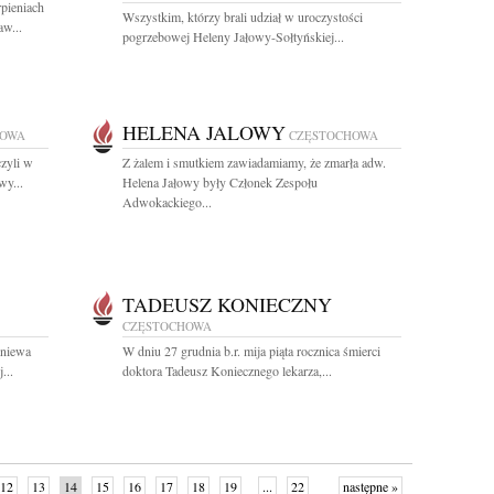
rpieniach
Wszystkim, którzy brali udział w uroczystości
w...
pogrzebowej Heleny Jałowy-Sołtyńskiej...
HELENA JALOWY
HOWA
CZĘSTOCHOWA
zyli w
Z żalem i smutkiem zawiadamiamy, że zmarła adw.
wy...
Helena Jałowy były Członek Zespołu
Adwokackiego...
TADEUSZ KONIECZNY
CZĘSTOCHOWA
gniewa
W dniu 27 grudnia b.r. mija piąta rocznica śmierci
...
doktora Tadeusz Koniecznego lekarza,...
12
13
14
15
16
17
18
19
...
22
następne »