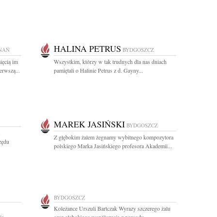
HALINA PETRUS
NAŃ
BYDGOSZCZ
ięcią im
Wszystkim, którzy w tak trudnych dla nas dniach
erwszą...
pamiętali o Halinie Petrus z d. Gayny...
MAREK JASIŃSKI
BYDGOSZCZ
Z głębokim żalem żegnamy wybitnego kompozytora
zędu
polskiego Marka Jasińskiego profesora Akademii...
BYDGOSZCZ
Koleżance Urszuli Bartczak Wyrazy szczerego żalu