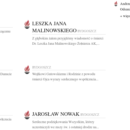
Andrze
Odszedł
+ więc
LESZKA JANA
MALINOWSKIEGO
czącemu
BYDGOSZCZ
Z głębokim żalem przyjęliśmy wiadomość o śmierci
Dr. Leszka Jana Malinowskiego Żołnierza AK,...
BYDGOSZCZ
 Danucie
Wojtkowi Gutowskiemu i Rodzinie z powodu
śmierci Ojca wyrazy serdecznego współczucia...
JAROSŁAW NOWAK
BYDGOSZCZ
ółczucia
Serdeczne podziękowania Wszystkim, którzy
uczestniczyli we mszy św. i ostatniej drodze na...