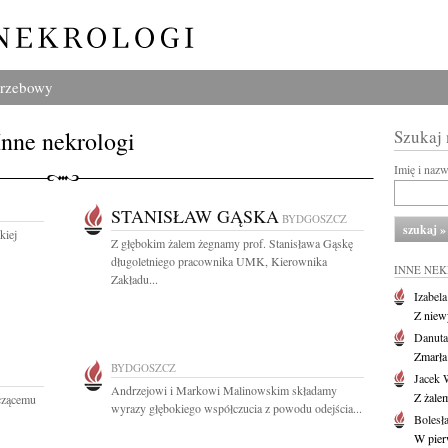
grzebowy
Inne nekrologi
Szukaj
Imię i naz
STANISŁAW GĄSKA
BYDGOSZCZ
kiej
Z głębokim żalem żegnamy prof. Stanisława Gąskę
długoletniego pracownika UMK, Kierownika
INNE NE
Zakładu...
Izabel
Z niew
Danuta
Zmarła
BYDGOSZCZ
Jacek 
Andrzejowi i Markowi Malinowskim składamy
Z żalem
czącemu
wyrazy głębokiego współczucia z powodu odejścia...
Bolesł
W pier