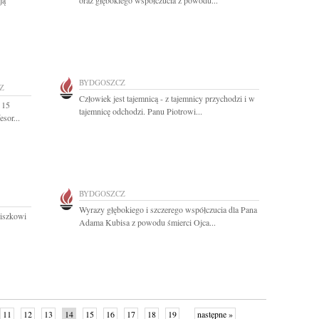
ją
oraz głębokiego współczucia z powodu...
BYDGOSZCZ
Z
Człowiek jest tajemnicą - z tajemnicy przychodzi i w
 15
tajemnicę odchodzi. Panu Piotrowi...
sor...
BYDGOSZCZ
Wyrazy głębokiego i szczerego współczucia dla Pana
ciszkowi
Adama Kubisa z powodu śmierci Ojca...
11
12
13
14
15
16
17
18
19
następne »