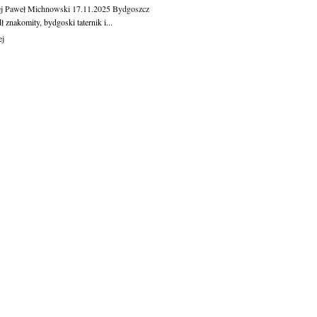
j Paweł Michnowski
17.11.2025
Bydgoszcz
 znakomity, bydgoski taternik i...
ej