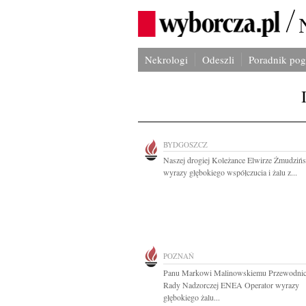
Nekrologi
Odeszli
Poradnik po
BYDGOSZCZ
Naszej drogiej Koleżance Elwirze Żmudzińs
wyrazy głębokiego współczucia i żalu z...
POZNAŃ
Panu Markowi Malinowskiemu Przewodni
Rady Nadzorczej ENEA Operator wyrazy
głębokiego żalu...