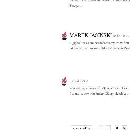
współczucia z powodu śmierci Matki składa
Zarząd,...
MAREK JASIŃSKI
BYDGOSZC
Z głębokim żalem zawiadamiamy, że w dniu
lutego 2010 roku zmarł Marek Jasiński Profe
BYDGOSZCZ
Wyrazy głębokiego współczucia Panu Fran
Burandt z powodu śmierci Żony składają...
« poprzednie
1
...
9
10