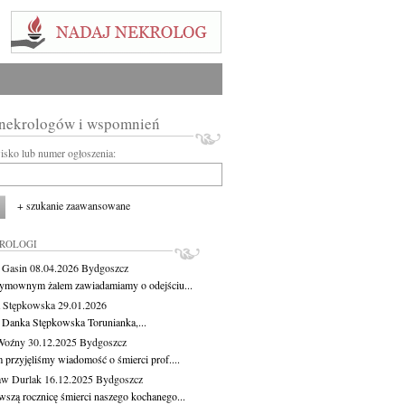
 nekrologów i wspomnień
wisko lub numer ogłoszenia:
+ szukanie zaawansowane
KROLOGI
a Gasin
08.04.2026
Bydgoszcz
ymownym żalem zawiadamiamy o odejściu...
 Stępkowska
29.01.2026
 Danka Stępkowska Torunianka,...
Woźny
30.12.2025
Bydgoszcz
 przyjęliśmy wiadomość o śmierci prof....
aw Durlak
16.12.2025
Bydgoszcz
wszą rocznicę śmierci naszego kochanego...