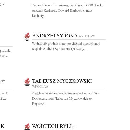
...
Ze smutkiem informujemy, że 20 grudnia 2023 roku
odszedł Kazimierz Edward Karbowski nasz
kochany...
ANDRZEJ SYROKA
WROCŁAW
W dniu 20 grudnia zmarł po ciężkiej operacji mój
Mąż dr Andrzej Syroka emerytowany...
grudnia
hany...
TADEUSZ MYCZKOWSKI
 77
WROCŁAW
, że 15
Z głębokim żalem powiadamiamy o śmierci Pana
f....
Doktora n. med. Tadeusza Myczkowskiego
Pogrzeb...
AK
WOJCIECH RYLL-