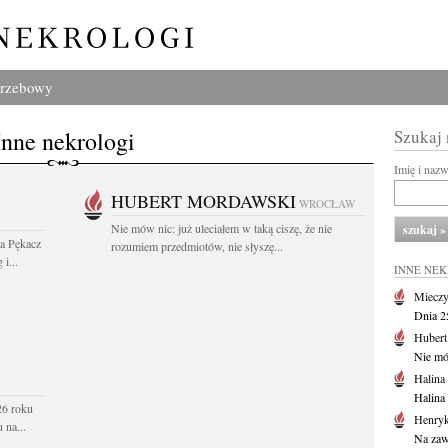
grzebowy
Inne nekrologi
Szukaj
Imię i naz
HUBERT MORDAWSKI
WROCŁAW
Nie mów nic: już uleciałem w taką ciszę, że nie
wa Pękacz
rozumiem przedmiotów, nie słyszę...
i...
INNE NE
Mieczy
Dnia 2
Huber
Nie mów
Halina
Halina
26 roku
Henryk
 na...
Na zaw