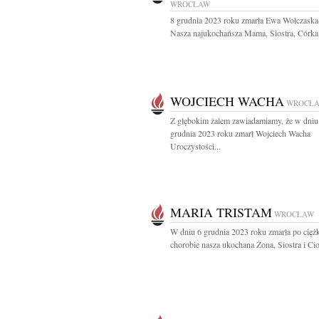
WROCŁAW
8 grudnia 2023 roku zmarła Ewa Wołczask
Nasza najukochańsza Mama, Siostra, Córka,
WOJCIECH WACHA
WROCŁ
Z głębokim żalem zawiadamiamy, że w dniu
grudnia 2023 roku zmarł Wojciech Wacha
Uroczystości...
MARIA TRISTAM
WROCŁAW
W dniu 6 grudnia 2023 roku zmarła po ciężk
chorobie nasza ukochana Żona, Siostra i Cioc