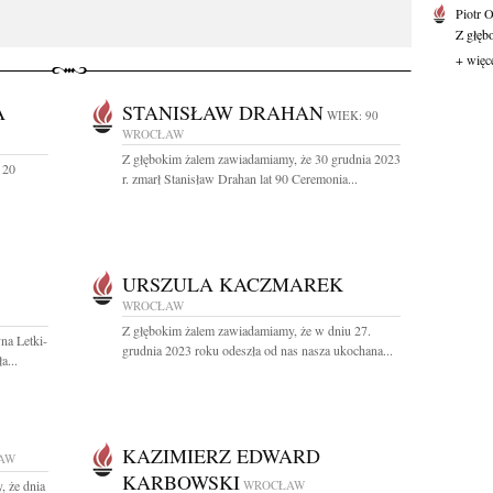
Piotr 
Z głębo
+ więc
A
STANISŁAW DRAHAN
WIEK: 90
WROCŁAW
Z głębokim żalem zawiadamiamy, że 30 grudnia 2023
 20
r. zmarł Stanisław Drahan lat 90 Ceremonia...
URSZULA KACZMAREK
WROCŁAW
Z głębokim żalem zawiadamiamy, że w dniu 27.
na Letki-
grudnia 2023 roku odeszła od nas nasza ukochana...
a...
KAZIMIERZ EDWARD
AW
KARBOWSKI
, że dnia
WROCŁAW