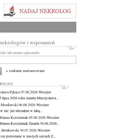
 nekrologów i wspomnień
wisko lub numer ogłoszenia:
+ szukanie zaawansowane
KROLOGI
sława Pękacz
07.08.2026
Wrocław
5 lipca 2026 roku zmarła Mieczysława...
t Mordawski
06.08.2026
Wrocław
 nic: już uleciałem w taką...
 Hanna Kościelniak
05.08.2026
Wrocław
 Hanna Kościelniak Zmarła 30.06.2026...
 Brutkowski
30.07.2026
Wrocław
sze pozostanie w naszych sercach Z...