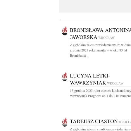
BRONISŁAWA ANTONIN
JAWORSKA
WROCŁAW
Z głębokim żalem zawiadamiamy, że w dniu
grudnia 2023 roku zmarła w wieku 83 lat
Bronisława...
LUCYNA LETKI-
WAWRZYNIAK
WROCŁAW
13 grudnia 2023 roku odeszła kochana Lucy
Wawrzyniak Prognoza od 1 do 2 lat zamienił
TADEUSZ CIASTOŃ
WROCŁ
Z głębokim żalem i smutkiem zawiadamiamy