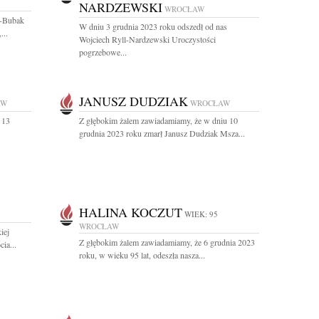
NARDZEWSKI
WROCŁAW
a-Bubak
W dniu 3 grudnia 2023 roku odszedł od nas
...
Wojciech Ryll-Nardzewski Uroczystości
pogrzebowe...
JANUSZ DUDZIAK
AW
WROCŁAW
 13
Z głębokim żalem zawiadamiamy, że w dniu 10
grudnia 2023 roku zmarł Janusz Dudziak Msza...
HALINA KOCZUT
WIEK: 95
WROCŁAW
iej
Z głębokim żalem zawiadamiamy, że 6 grudnia 2023
ia...
roku, w wieku 95 lat, odeszła nasza...