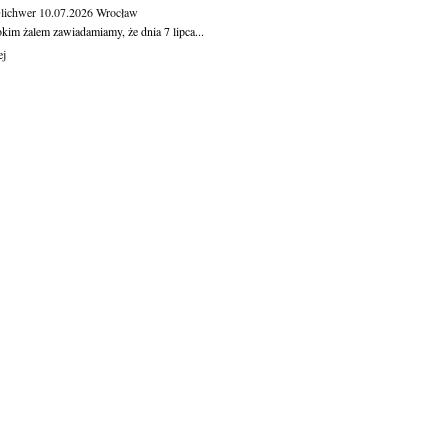
Olichwer
10.07.2026
Wrocław
kim żalem zawiadamiamy, że dnia 7 lipca...
ej