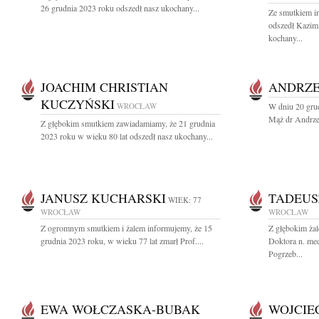
26 grudnia 2023 roku odszedł nasz ukochany...
Ze smutkiem i
odszedł Kazim
kochany...
JOACHIM CHRISTIAN
ANDRZE
KUCZYŃSKI
WROCŁAW
W dniu 20 grud
Mąż dr Andrze
Z głębokim smutkiem zawiadamiamy, że 21 grudnia
2023 roku w wieku 80 lat odszedł nasz ukochany...
JANUSZ KUCHARSKI
TADEUS
WIEK: 77
WROCŁAW
WROCŁAW
Z ogromnym smutkiem i żalem informujemy, że 15
Z głębokim ża
grudnia 2023 roku, w wieku 77 lat zmarł Prof....
Doktora n. me
Pogrzeb...
EWA WOŁCZASKA-BUBAK
WOJCIE