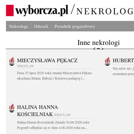
Nekrologi
Odeszli
Poradnik pogrzebowy
Inne nekrologi
MIECZYSŁAWA PĘKACZ
HUBERT
WROCŁAW
Nie mów nic: ju
Dnia 25 lipca 2026 roku zmarła Mieczysława Pękacz
rozumiem przed
ukochana Mama, Babcia i Teściowa pedagog i...
HALINA HANNA
KOŚCIELNIAK
WROCŁAW
Halina Hanna Kościelniak Zmarła 30.06.2026 roku
Pogrzeb odbędzie się w dniu 4.08.2026 roku na...