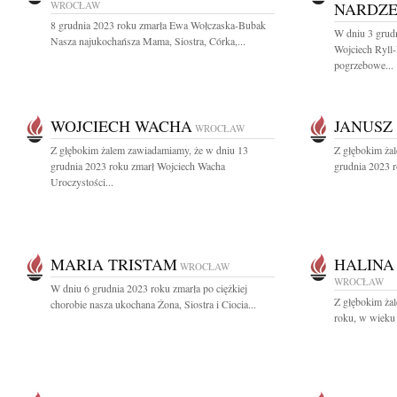
WROCŁAW
NARDZE
8 grudnia 2023 roku zmarła Ewa Wołczaska-Bubak
W dniu 3 grud
Nasza najukochańsza Mama, Siostra, Córka,...
Wojciech Ryll
pogrzebowe...
WOJCIECH WACHA
JANUSZ
WROCŁAW
Z głębokim żalem zawiadamiamy, że w dniu 13
Z głębokim ża
grudnia 2023 roku zmarł Wojciech Wacha
grudnia 2023 r
Uroczystości...
MARIA TRISTAM
HALINA
WROCŁAW
WROCŁAW
W dniu 6 grudnia 2023 roku zmarła po ciężkiej
Z głębokim ża
chorobie nasza ukochana Żona, Siostra i Ciocia...
roku, w wieku 9