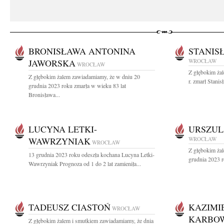
BRONISŁAWA ANTONINA
STANIS
JAWORSKA
WROCŁAW
WROCŁAW
Z głębokim ża
Z głębokim żalem zawiadamiamy, że w dniu 20
r. zmarł Stani
grudnia 2023 roku zmarła w wieku 83 lat
Bronisława...
LUCYNA LETKI-
URSZUL
WAWRZYNIAK
WROCŁAW
WROCŁAW
Z głębokim ża
13 grudnia 2023 roku odeszła kochana Lucyna Letki-
grudnia 2023 r
Wawrzyniak Prognoza od 1 do 2 lat zamieniła...
TADEUSZ CIASTOŃ
KAZIMI
WROCŁAW
KARBO
Z głębokim żalem i smutkiem zawiadamiamy, że dnia