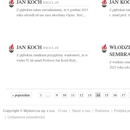
JAN KOCH
JAN KO
WROCŁAW
Z głębokim żalem zawiadamiamy, że 6 grudnia 2023
Z głębokim ża
roku odszedł od nas nasz ukochany Ojciec, Teść,...
r. zmarł prof. z
JAN KOCH
WŁODZI
WROCŁAW
SEMBRA
Z głębokim smutkiem przyjęliśmy wiadomość, że w
wieku 92 lat zmarł Profesor Jan Koch Były...
Z wielkim smu
2023 roku odsz
« poprzednie
1
...
9
10
11
12
13
14
15
16
17
»
Copyright © Wyborcza sp. z o.o.
O nas
Staże u nas
Reklama
Polityka 
Ustawienia prywatności