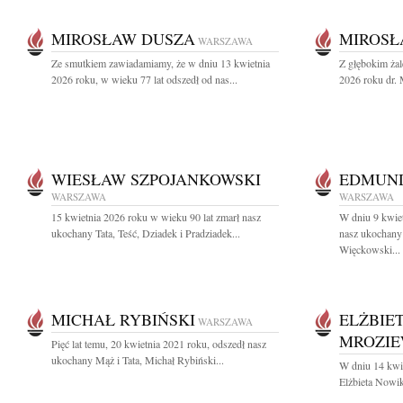
MIROSŁAW DUSZA
MIROSŁ
WARSZAWA
Ze smutkiem zawiadamiamy, że w dniu 13 kwietnia
Z głębokim ża
2026 roku, w wieku 77 lat odszedł od nas...
2026 roku dr.
WIESŁAW SZPOJANKOWSKI
EDMUND
WARSZAWA
WARSZAWA
15 kwietnia 2026 roku w wieku 90 lat zmarł nasz
W dniu 9 kwiet
ukochany Tata, Teść, Dziadek i Pradziadek...
nasz ukochany
Więckowski...
MICHAŁ RYBIŃSKI
ELŻBIE
WARSZAWA
MROZIE
Pięć lat temu, 20 kwietnia 2021 roku, odszedł nasz
ukochany Mąż i Tata, Michał Rybiński...
W dniu 14 kwie
Elżbieta Nowi