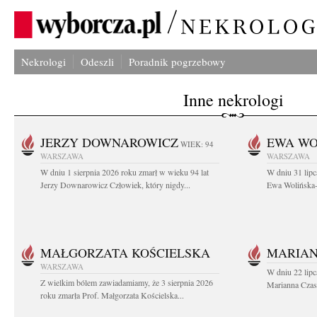
Nekrologi
Odeszli
Poradnik pogrzebowy
Inne nekrologi
JERZY DOWNAROWICZ
EWA WO
WIEK: 94
WARSZAWA
WARSZAWA
W dniu 1 sierpnia 2026 roku zmarł w wieku 94 lat
W dniu 31 lipc
Jerzy Downarowicz Człowiek, który nigdy...
Ewa Wolińska-W
MAŁGORZATA KOŚCIELSKA
MARIAN
WARSZAWA
W dniu 22 lipc
Z wielkim bólem zawiadamiamy, że 3 sierpnia 2026
Marianna Czas
roku zmarła Prof. Małgorzata Kościelska...