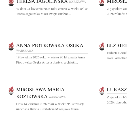
TERESA JAGOLIŃSKA
MIROSŁ
WARSZAWA
W dniu 21 kwietnia 2026 roku zmarła w wieku 85 lat
Z głębokim ża
Teresa Jagolińska Msza święta żałobna...
2026 roku dr.
ANNA PIOTROWSKA-OSĘKA
ELŻBIE
WARSZAWA
Elżbieta Boruc
19 kwietnia 2026 roku w wieku 90 lat zmarła Anna
roku. Absolwen
Piotrowska-Osęka Artysta plastyk, architekt...
MIROSŁAWA MARIA
ŁUKASZ
KOZŁOWSKA
WARSZAWA
Z głębokim bó
2026 roku odsz
Dnia 14 kwietnia 2026 roku w wieku 95 lat zmarła
ukochana Babcia i Prababcia Mirosława Maria...