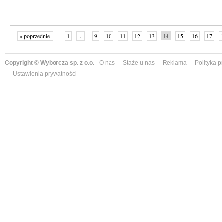
« poprzednie
1
...
9
10
11
12
13
14
15
16
17
»
Copyright © Wyborcza sp. z o.o.
O nas
Staże u nas
Reklama
Polityka 
Ustawienia prywatności