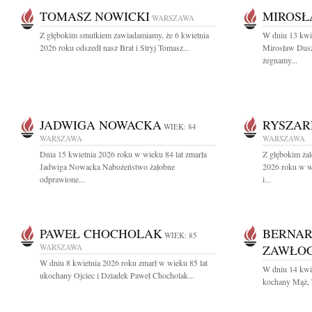
TOMASZ NOWICKI
MIROSŁ
WARSZAWA
Z głębokim smutkiem zawiadamiamy, że 6 kwietnia
W dniu 13 kwi
2026 roku odszedł nasz Brat i Stryj Tomasz...
Mirosław Dusz
żegnamy...
JADWIGA NOWACKA
RYSZAR
WIEK: 84
WARSZAWA
WARSZAWA
Dnia 15 kwietnia 2026 roku w wieku 84 lat zmarła
Z głębokim ża
Jadwiga Nowacka Nabożeństwo żałobne
2026 roku w w
odprawione...
i...
PAWEŁ CHOCHOLAK
BERNAR
WIEK: 85
WARSZAWA
ZAWŁOC
W dniu 8 kwietnia 2026 roku zmarł w wieku 85 lat
W dniu 14 kwie
ukochany Ojciec i Dziadek Paweł Chocholak...
kochany Mąż, T