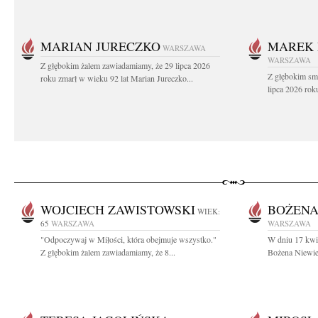
MARIAN JURECZKO
MAREK 
WARSZAWA
WARSZAWA
Z głębokim żalem zawiadamiamy, że 29 lipca 2026
Z głębokim sm
roku zmarł w wieku 92 lat Marian Jureczko...
lipca 2026 rok
WOJCIECH ZAWISTOWSKI
BOŻENA
WIEK:
65
WARSZAWA
WARSZAWA
"Odpoczywaj w Miłości, która obejmuje wszystko."
W dniu 17 kwie
Z głębokim żalem zawiadamiamy, że 8...
Bożena Niewied