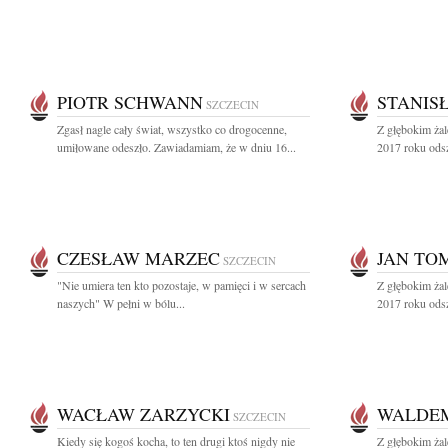
PIOTR SCHWANN
STANIS
SZCZECIN
Zgasł nagle cały świat, wszystko co drogocenne,
Z głębokim ża
umiłowane odeszło. Zawiadamiam, że w dniu 16...
2017 roku odsz
CZESŁAW MARZEC
JAN TO
SZCZECIN
"Nie umiera ten kto pozostaje, w pamięci i w sercach
Z głębokim ża
naszych" W pełni w bólu...
2017 roku odsz
WACŁAW ZARZYCKI
WALDE
SZCZECIN
Kiedy się kogoś kocha, to ten drugi ktoś nigdy nie
Z głębokim ża