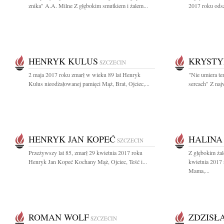
znika" A.A. Milne Z głębokim smutkiem i żalem...
2017 roku odsz
HENRYK KULUS
KRYSTY
SZCZECIN
2 maja 2017 roku zmarł w wieku 89 lat Henryk
"Nie umiera te
Kulus nieodżałowanej pamięci Mąż, Brat, Ojciec,...
sercach" Z na
HENRYK JAN KOPEĆ
HALINA
SZCZECIN
Przeżywszy lat 85, zmarł 29 kwietnia 2017 roku
Z głębokim ża
Henryk Jan Kopeć Kochany Mąż, Ojciec, Teść i...
kwietnia 2017 
Mama,...
ROMAN WOLF
ZDZISŁ
SZCZECIN