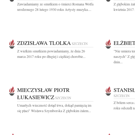
Zawiadamiamy ze smutkiem o śmierci Romana Wolfa
Z głębokim ża
urodzonego 28 lutego 1930 roku Artysty muzyka....
kwietnia 2017 
ZDZISŁAWA TLOLKA
ELŻBIE
SZCZECIN
Z wielkim smutkiem powiadamiamy, że dnia 26
"Nie umiera te
marca 2017 roku po długiej i ciężkiej chorobie...
naszych" Z gł
dniu...
MIECZYSŁAW PIOTR
STANIS
ŁUKASIEWICZ
SZCZECIN
SZCZECIN
Z bólem serca 
Umarłych wieczność dotąd trwa, dokąd pamięcią im
roku odszedł n
się płaci" Wisława Szymborska Z głębokim żalem...