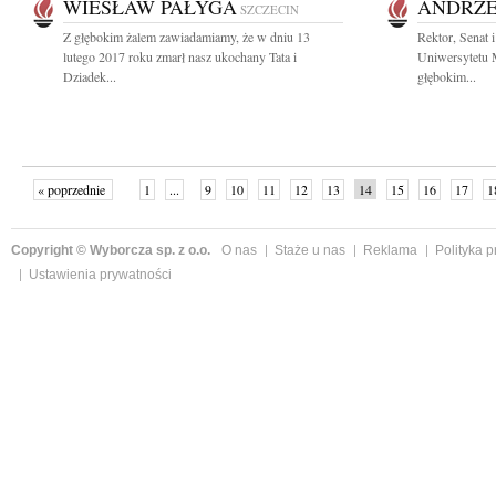
WIESŁAW PAŁYGA
ANDRZE
SZCZECIN
Z głębokim żalem zawiadamiamy, że w dniu 13
Rektor, Senat 
lutego 2017 roku zmarł nasz ukochany Tata i
Uniwersytetu 
Dziadek...
głębokim...
« poprzednie
1
...
9
10
11
12
13
14
15
16
17
1
Copyright © Wyborcza sp. z o.o.
O nas
Staże u nas
Reklama
Polityka 
Ustawienia prywatności