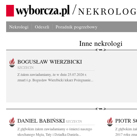
Nekrologi
Odeszli
Poradnik pogrzebowy
Inne nekrologi
BOGUSŁAW WIERZBICKI
SZCZECIN
Z żalem zawiadamiamy, że w dniu 25.07.2026 r.
zmarł ś.p. Bogusław Wierzbicki lekarz Pożegnanie...
DANIEL BABIŃSKI
PIOTR 
SZCZECIN
Z głębokim żalem zawiadamiamy o śmierci naszego
Z głębokim ża
ukochanego Męża, Taty i Dziadka Daniela...
2017 roku zmarł