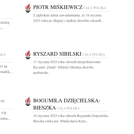
PIOTR MIŚKIEWICZ
CAŁA POLSKA
Z głębokim żalem zawiadamiamy, że 18 stycznia
2025 roku po długiej i ciężkiej chorobie odszedł...
domską-
...
RYSZARD SIBILSKI
AŁA
CAŁA POLSKA
17 stycznia.2025 roku odszedł niespodziewanie
3 lat
Ryszard „Dindi" Sibilski Okrutna choroba
iadek,...
pozbawiła...
BOGUMIŁA DZIĘCIELSKA-
100
BIESZKA
CAŁA POLSKA
2 VII
18 stycznia 2025 roku odeszła Bogumiła Dzięcielska-
omna,...
Bieszka córka por. Władysława Kura...