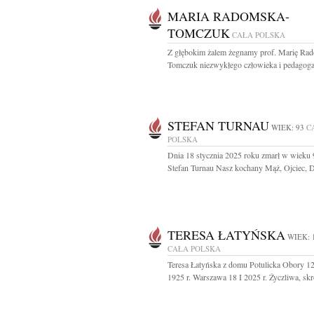
MARIA RADOMSKA-
TOMCZUK
CAŁA POLSKA
Z głębokim żalem żegnamy prof. Marię Ra
Tomczuk niezwykłego człowieka i pedagoga,
STEFAN TURNAU
WIEK: 93
C
POLSKA
Dnia 18 stycznia 2025 roku zmarł w wieku 9
Stefan Turnau Nasz kochany Mąż, Ojciec, Dz
TERESA ŁATYŃSKA
WIEK: 
CAŁA POLSKA
Teresa Łatyńska z domu Potulicka Obory 1
1925 r. Warszawa 18 I 2025 r. Życzliwa, skr