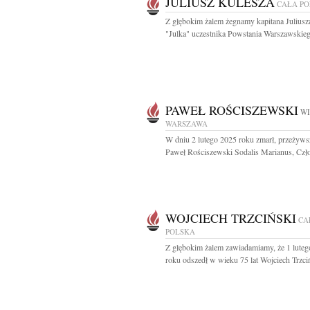
JULIUSZ KULESZA
CAŁA P
Z głębokim żalem żegnamy kapitana Juliusz
"Julka" uczestnika Powstania Warszawskiego
PAWEŁ ROŚCISZEWSKI
WI
WARSZAWA
W dniu 2 lutego 2025 roku zmarł, przeżywsz
Paweł Rościszewski Sodalis Marianus, Czło
WOJCIECH TRZCIŃSKI
CA
POLSKA
Z głębokim żalem zawiadamiamy, że 1 lute
roku odszedł w wieku 75 lat Wojciech Trzciń