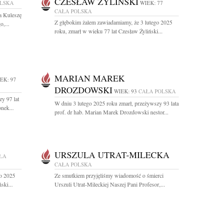
CZESŁAW ŻYLIŃSKI
OLSKA
WIEK: 77
CAŁA POLSKA
a Kuleszę
Z głębokim żalem zawiadamiamy, że 3 lutego 2025
,...
roku, zmarł w wieku 77 lat Czesław Żyliński...
MARIAN MAREK
EK: 97
DROZDOWSKI
WIEK: 93
CAŁA POLSKA
y 97 lat
W dniu 3 lutego 2025 roku zmarł, przeżywszy 93 lata
nek...
prof. dr hab. Marian Marek Drozdowski nestor...
URSZULA UTRAT-MILECKA
ŁA
CAŁA POLSKA
go 2025
Ze smutkiem przyjęliśmy wiadomość o śmierci
ski...
Urszuli Utrat-Mileckiej Naszej Pani Profesor,...