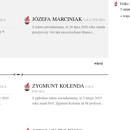
Feliks
3 sierp
+ więc
JÓZEFA MARCINIAK
AŁA
CAŁA POLSKA
Z żalem zawiadamiamy, że 26 lipca 2026 roku zmarła
kę w
przeżywszy 104 lata nasza kochana Mama i...
więcej
ZYGMUNT KOLENDA
AŁA
CAŁA
POLSKA
o 2025
Z głębokim żalem zawiadamiamy, że 5 lutego 2025
..
roku zmarł Prof. Zygmunt Kolenda lat 88 profesor...