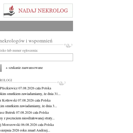
 nekrologów i wspomnień
wisko lub numer ogłoszenia:
+ szukanie zaawansowane
KROLOGI
Pliszkiewicz
07.08.2026
cała Polska
okim smutkiem zawiadamiamy, że dnia 31...
z Kotłowski
07.08.2026
cała Polska
kim smutkiem zawiadamiamy, że dnia 3...
usz Butruk
07.08.2026
cała Polska
y z poczuciem nieodżałowanej straty...
j Morozowski
06.08.2026
cała Polska
sierpnia 2026 roku zmarł Andrzej...