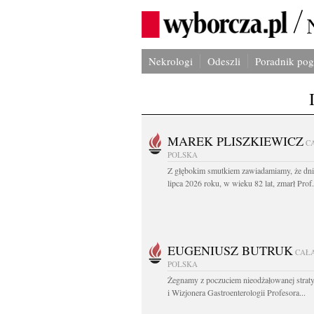
Nekrologi
Odeszli
Poradnik po
MAREK PLISZKIEWICZ
C
POLSKA
Z głębokim smutkiem zawiadamiamy, że dni
lipca 2026 roku, w wieku 82 lat, zmarł Prof
EUGENIUSZ BUTRUK
CAŁ
POLSKA
Żegnamy z poczuciem nieodżałowanej straty
i Wizjonera Gastroenterologii Profesora...