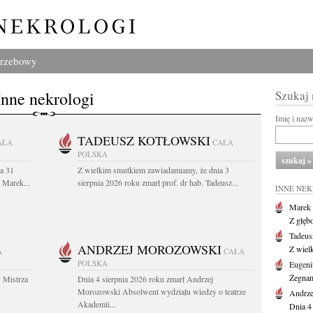
grzebowy
Inne nekrologi
Szukaj
Imię i naz
TADEUSZ KOTŁOWSKI
AŁA
CAŁA
POLSKA
a 31
Z wielkim smutkiem zawiadamiamy, że dnia 3
. Marek...
sierpnia 2026 roku zmarł prof. dr hab. Tadeusz...
INNE NE
Marek 
Z głęb
Tadeus
ANDRZEJ MOROZOWSKI
Z wiel
A
CAŁA
POLSKA
Eugeni
Żegnam
 Mistrza
Dnia 4 sierpnia 2026 roku zmarł Andrzej
Morozowski Absolwent wydziału wiedzy o teatrze
Andrze
Akademii...
Dnia 4 