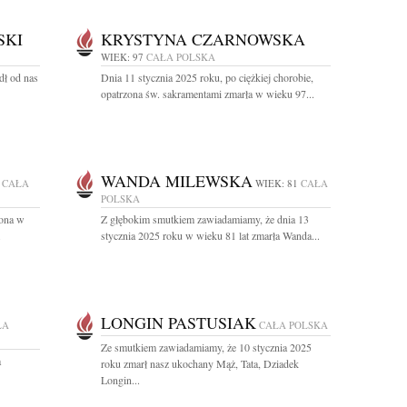
SKI
KRYSTYNA CZARNOWSKA
WIEK: 97
CAŁA POLSKA
dł od nas
Dnia 11 stycznia 2025 roku, po ciężkiej chorobie,
opatrzona św. sakramentami zmarła w wieku 97...
WANDA MILEWSKA
CAŁA
WIEK: 81
CAŁA
POLSKA
zona w
Z głębokim smutkiem zawiadamiamy, że dnia 13
.
stycznia 2025 roku w wieku 81 lat zmarła Wanda...
LONGIN PASTUSIAK
ŁA
CAŁA POLSKA
Ze smutkiem zawiadamiamy, że 10 stycznia 2025
a
roku zmarł nasz ukochany Mąż, Tata, Dziadek
Longin...