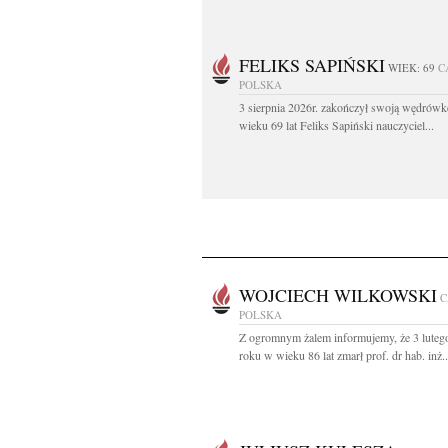
FELIKS SAPIŃSKI
WIEK: 69
C
POLSKA
3 sierpnia 2026r. zakończył swoją wędrów
wieku 69 lat Feliks Sapiński nauczyciel...
WOJCIECH WILKOWSKI
C
POLSKA
Z ogromnym żalem informujemy, że 3 luteg
roku w wieku 86 lat zmarł prof. dr hab. inż..