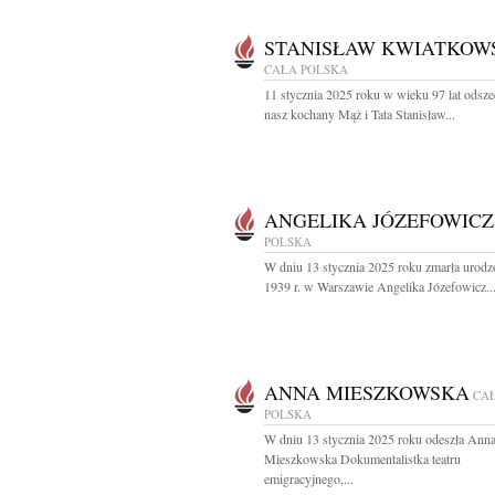
STANISŁAW KWIATKOW
CAŁA POLSKA
11 stycznia 2025 roku w wieku 97 lat odsze
nasz kochany Mąż i Tata Stanisław...
ANGELIKA JÓZEFOWICZ
POLSKA
W dniu 13 stycznia 2025 roku zmarła urod
1939 r. w Warszawie Angelika Józefowicz..
ANNA MIESZKOWSKA
CA
POLSKA
W dniu 13 stycznia 2025 roku odeszła Ann
Mieszkowska Dokumentalistka teatru
emigracyjnego,...