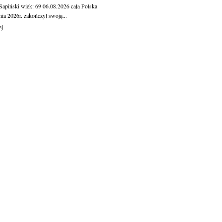
 Sapiński
wiek: 69
06.08.2026
cała Polska
nia 2026r. zakończył swoją...
ej