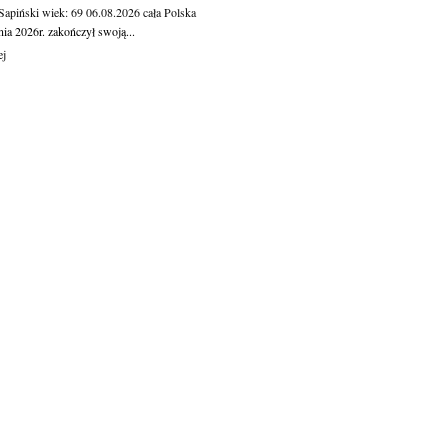
 Sapiński
wiek: 69
06.08.2026
cała Polska
nia 2026r. zakończył swoją...
ej