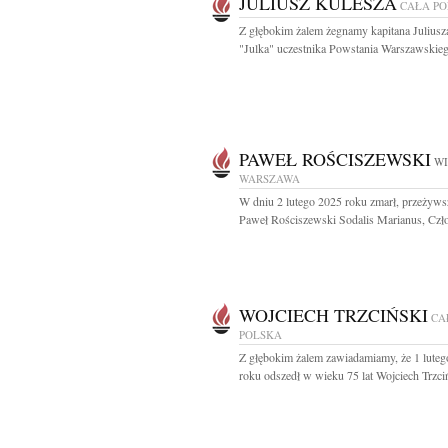
JULIUSZ KULESZA
CAŁA P
Z głębokim żalem żegnamy kapitana Juliusz
"Julka" uczestnika Powstania Warszawskiego
PAWEŁ ROŚCISZEWSKI
WI
WARSZAWA
W dniu 2 lutego 2025 roku zmarł, przeżywsz
Paweł Rościszewski Sodalis Marianus, Czło
WOJCIECH TRZCIŃSKI
CA
POLSKA
Z głębokim żalem zawiadamiamy, że 1 lute
roku odszedł w wieku 75 lat Wojciech Trzciń