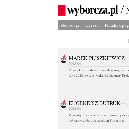
Nekrologi
Odeszli
Poradnik po
MAREK PLISZKIEWICZ
C
POLSKA
Z głębokim smutkiem zawiadamiamy, że dni
lipca 2026 roku, w wieku 82 lat, zmarł Prof
EUGENIUSZ BUTRUK
CAŁ
POLSKA
Żegnamy z poczuciem nieodżałowanej straty
i Wizjonera Gastroenterologii Profesora...