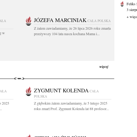
Feliks
3 sierp
+ więc
JÓZEFA MARCINIAK
AŁA
CAŁA POLSKA
Z żalem zawiadamiamy, że 26 lipca 2026 roku zmarła
kę w
przeżywszy 104 lata nasza kochana Mama i...
więcej
ZYGMUNT KOLENDA
AŁA
CAŁA
POLSKA
o 2025
Z głębokim żalem zawiadamiamy, że 5 lutego 2025
..
roku zmarł Prof. Zygmunt Kolenda lat 88 profesor...