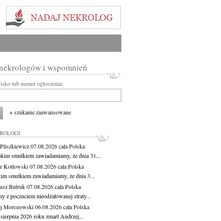
 nekrologów i wspomnień
wisko lub numer ogłoszenia:
+ szukanie zaawansowane
KROLOGI
Pliszkiewicz
07.08.2026
cała Polska
okim smutkiem zawiadamiamy, że dnia 31...
z Kotłowski
07.08.2026
cała Polska
kim smutkiem zawiadamiamy, że dnia 3...
usz Butruk
07.08.2026
cała Polska
y z poczuciem nieodżałowanej straty...
j Morozowski
06.08.2026
cała Polska
sierpnia 2026 roku zmarł Andrzej...