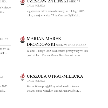
CZESŁAW ŻYLIŃSKI
OLSKA
WIEK: 77
CAŁA POLSKA
a Kuleszę
Z głębokim żalem zawiadamiamy, że 3 lutego 2025
,...
roku, zmarł w wieku 77 lat Czesław Żyliński...
MARIAN MAREK
EK: 97
DROZDOWSKI
WIEK: 93
CAŁA POLSKA
y 97 lat
W dniu 3 lutego 2025 roku zmarł, przeżywszy 93 lata
nek...
prof. dr hab. Marian Marek Drozdowski nestor...
URSZULA UTRAT-MILECKA
ŁA
CAŁA POLSKA
go 2025
Ze smutkiem przyjęliśmy wiadomość o śmierci
ski...
Urszuli Utrat-Mileckiej Naszej Pani Profesor,...