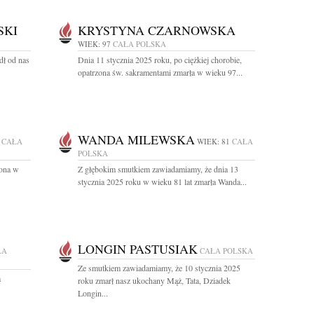
SKI
KRYSTYNA CZARNOWSKA
WIEK: 97
CAŁA POLSKA
dł od nas
Dnia 11 stycznia 2025 roku, po ciężkiej chorobie,
opatrzona św. sakramentami zmarła w wieku 97...
WANDA MILEWSKA
CAŁA
WIEK: 81
CAŁA
POLSKA
zona w
Z głębokim smutkiem zawiadamiamy, że dnia 13
.
stycznia 2025 roku w wieku 81 lat zmarła Wanda...
LONGIN PASTUSIAK
ŁA
CAŁA POLSKA
Ze smutkiem zawiadamiamy, że 10 stycznia 2025
a
roku zmarł nasz ukochany Mąż, Tata, Dziadek
Longin...