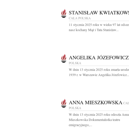
STANISŁAW KWIATKOW
CAŁA POLSKA
11 stycznia 2025 roku w wieku 97 lat odsze
nasz kochany Mąż i Tata Stanisław...
ANGELIKA JÓZEFOWICZ
POLSKA
W dniu 13 stycznia 2025 roku zmarła urod
1939 r. w Warszawie Angelika Józefowicz..
ANNA MIESZKOWSKA
CA
POLSKA
W dniu 13 stycznia 2025 roku odeszła Ann
Mieszkowska Dokumentalistka teatru
emigracyjnego,...