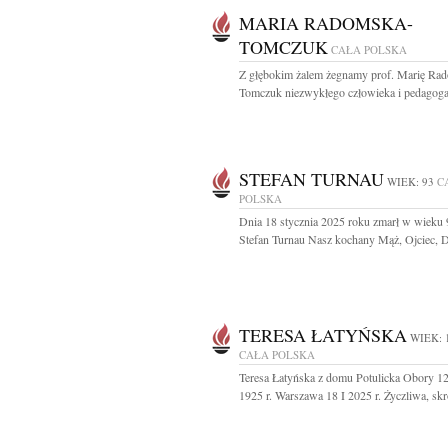
MARIA RADOMSKA-
TOMCZUK
CAŁA POLSKA
Z głębokim żalem żegnamy prof. Marię Ra
Tomczuk niezwykłego człowieka i pedagoga,
STEFAN TURNAU
WIEK: 93
C
POLSKA
Dnia 18 stycznia 2025 roku zmarł w wieku 9
Stefan Turnau Nasz kochany Mąż, Ojciec, Dz
TERESA ŁATYŃSKA
WIEK: 
CAŁA POLSKA
Teresa Łatyńska z domu Potulicka Obory 1
1925 r. Warszawa 18 I 2025 r. Życzliwa, skr