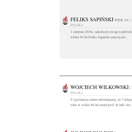
FELIKS SAPIŃSKI
WIEK: 69
C
POLSKA
3 sierpnia 2026r. zakończył swoją wędrów
wieku 69 lat Feliks Sapiński nauczyciel...
WOJCIECH WILKOWSKI
C
POLSKA
Z ogromnym żalem informujemy, że 3 luteg
roku w wieku 86 lat zmarł prof. dr hab. inż..