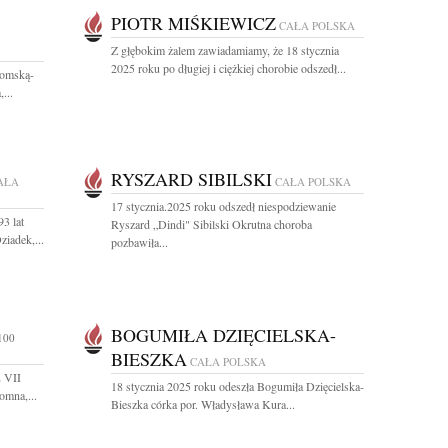
PIOTR MIŚKIEWICZ
CAŁA POLSKA
Z głębokim żalem zawiadamiamy, że 18 stycznia
2025 roku po długiej i ciężkiej chorobie odszedł...
domską-
...
RYSZARD SIBILSKI
AŁA
CAŁA POLSKA
17 stycznia.2025 roku odszedł niespodziewanie
3 lat
Ryszard „Dindi" Sibilski Okrutna choroba
iadek,...
pozbawiła...
BOGUMIŁA DZIĘCIELSKA-
100
BIESZKA
CAŁA POLSKA
2 VII
18 stycznia 2025 roku odeszła Bogumiła Dzięcielska-
omna,...
Bieszka córka por. Władysława Kura...