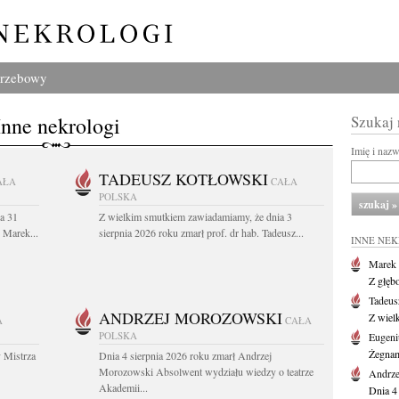
grzebowy
Inne nekrologi
Szukaj
Imię i naz
TADEUSZ KOTŁOWSKI
AŁA
CAŁA
POLSKA
a 31
Z wielkim smutkiem zawiadamiamy, że dnia 3
. Marek...
sierpnia 2026 roku zmarł prof. dr hab. Tadeusz...
INNE NE
Marek 
Z głęb
Tadeus
ANDRZEJ MOROZOWSKI
Z wiel
A
CAŁA
POLSKA
Eugeni
Żegnam
 Mistrza
Dnia 4 sierpnia 2026 roku zmarł Andrzej
Morozowski Absolwent wydziału wiedzy o teatrze
Andrze
Akademii...
Dnia 4 